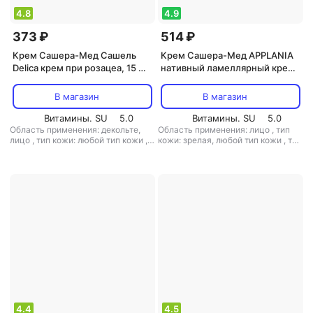
4.8
4.9
373 ₽
514 ₽
Крем Сашера-Мед Сашель
Крем Сашера-Мед APPLANIA
Delica крем при розацеа, 15 мл
нативный ламеллярный крем
MED-01/105 113-85653
ночной MED-57/02 113-85402
В магазин
В магазин
Витамины. SU
5.0
Витамины. SU
5.0
Область применения: декольте,
Область применения: лицо
,
тип
лицо
,
тип кожи: любой тип кожи
,
кожи: зрелая, любой тип кожи
,
тип
тип товара: крем
,
эффект:
товара: крем
,
эффект:
антивозрастной, антистресс,
антивозрастной, питание,
отбеливание, очищение, питание,
увлажнение
против первых признаков
старения, увлажнение
4.4
4.5