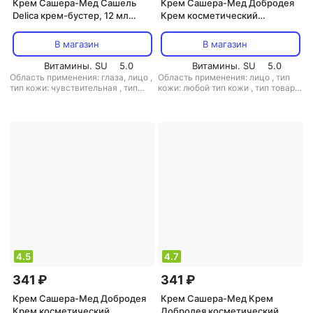
Крем Сашера-Мед Сашель
Крем Сашера-Мед Добродея
Delica крем-бустер, 12 мл
Крем косметический
MED-01/71 113-85502
натуральный живичный, 30 мл
MED-03/21 113-85200
В магазин
В магазин
Витамины. SU
5.0
Витамины. SU
5.0
Область применения: глаза, лицо
,
Область применения: лицо
,
тип
тип кожи: чувствительная
,
тип
кожи: любой тип кожи
,
тип товара:
товара: крем
крем
4.5
4.7
341 ₽
341 ₽
Крем Сашера-Мед Добродея
Крем Сашера-Мед Крем
Крем косметический
Добродея косметический