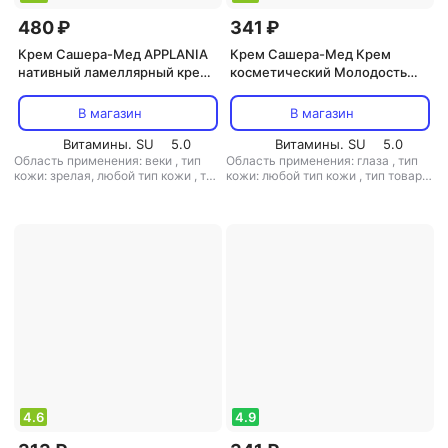
480 ₽
341 ₽
Крем Сашера-Мед APPLANIA
Крем Сашера-Мед Крем
нативный ламеллярный крем
косметический Молодость
для век и губ, 15 мл MED-57/01
кожи Добродея натуральный
113-85401
ореховый, 30 мл
В магазин
В магазин
Витамины. SU
5.0
Витамины. SU
5.0
Область применения: веки
,
тип
Область применения: глаза
,
тип
кожи: зрелая, любой тип кожи
,
тип
кожи: любой тип кожи
,
тип товара:
товара: крем
,
эффект:
крем
,
эффект: антивозрастной,
антивозрастной
избавление от темных кругов,
лифтинг, питание, увлажнение
4.6
4.9