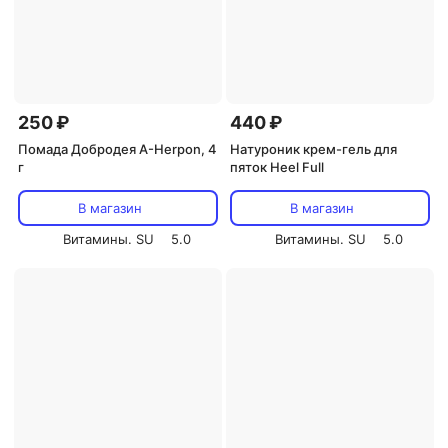
250 ₽
440 ₽
Помада Добродея A-Herpon, 4
Натуроник крем-гель для
г
пяток Heеl Full
В магазин
В магазин
Витамины. SU
5.0
Витамины. SU
5.0