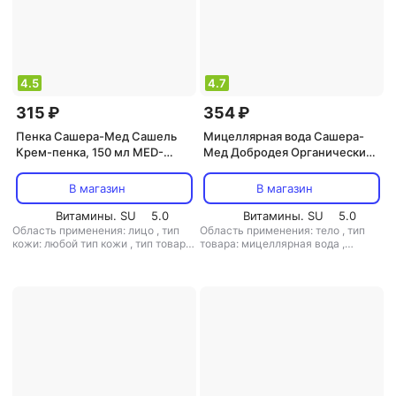
4.5
4.7
315 ₽
354 ₽
Пенка Сашера-Мед Сашель
Мицеллярная вода Сашера-
Крем-пенка, 150 мл MED-
Мед Добродея Органический
01/07 113-85007
натуральный крем женьшень
в мицелярной форме, 100 мл
В магазин
В магазин
MED-03/03 113-85033
Витамины. SU
5.0
Витамины. SU
5.0
Область применения: лицо
,
тип
Область применения: тело
,
тип
кожи: любой тип кожи
,
тип товара:
товара: мицеллярная вода
,
пенка
,
эффект: антикуперозный,
эффект: антицеллюлитный, борьба
антистресс, избавление от черных
с морщинами, увлажнение
точек, отшелушивающий,
очищение