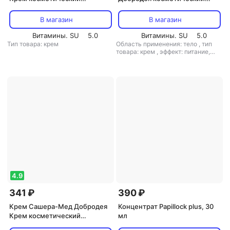
натуральный пихтовый, 30 мл
натуральный медовый 30 мл
MED-03/20 113-85199
В магазин
В магазин
Витамины. SU
5.0
Витамины. SU
5.0
Тип товара: крем
Область применения: тело
,
тип
товара: крем
,
эффект: питание,
увлажнение
4.9
341 ₽
390 ₽
Крем Сашера-Мед Добродея
Концентрат Papillock plus, 30
Крем косметический
мл
натуральный жимолость, 30