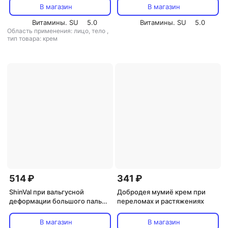
мл MED-03/08 113-85038
В магазин
В магазин
Витамины. SU
5.0
Витамины. SU
5.0
Область применения: лицо, тело
,
тип товара: крем
514 ₽
341 ₽
ShinVal при вальгусной
Добродея мумиё крем при
деформации большого пальца
переломах и растяжениях
стопы, крем-корректор 50 мл
и шина 1 пара
В магазин
В магазин