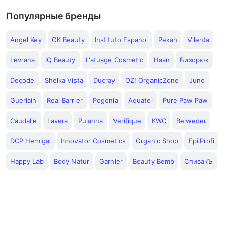
Популярные бренды
Angel Key
OK Beauty
Instituto Espanol
Pekah
Vilenta
Levrana
IQ Beauty
L'atuage Cosmetic
Haan
Бизорюк
Decode
Shelka Vista
Ducray
OZ! OrganicZone
Juno
Guerlain
Real Barrier
Pogonia
Aquatel
Pure Paw Paw
Caudalie
Lavera
Pulanna
Verifique
KWC
Belweder
DCP Hemigal
Innovator Cosmetics
Organic Shop
EpilProfi
Happy Lab
Body Natur
Garnier
Beauty Bomb
СпивакЪ