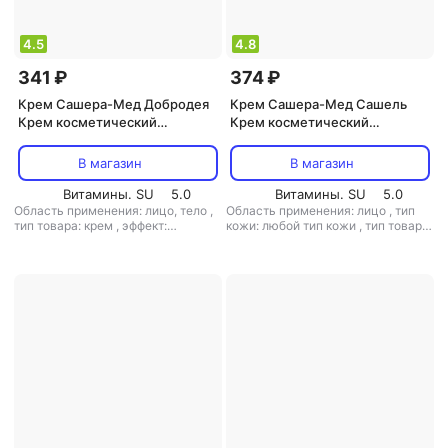
4.5
4.8
341 ₽
374 ₽
Крем Сашера-Мед Добродея
Крем Сашера-Мед Сашель
Крем косметический
Крем косметический
натуральный облепиховый, 30
натуральный Рейши дневной,
мл MED-03/18 113-85197
30 мл MED-01/02 113-85002
В магазин
В магазин
Витамины. SU
5.0
Витамины. SU
5.0
Область применения: лицо, тело
,
Область применения: лицо
,
тип
тип товара: крем
,
эффект:
кожи: любой тип кожи
,
тип товара:
отбеливание, питание
крем
,
эффект: анти-акне,
антистресс, питание, увлажнение