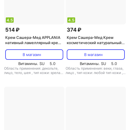
4.5
4.5
514 ₽
374 ₽
Крем Сашера-Мед APPLANIA
Крем Сашера-Мед Крем
нативный ламеллярный крем
косметический натуральный
дневной MED-57/03 113-85430
"Сашель Годжи" для век и губ,
30 мл
В магазин
В магазин
Витамины. SU
5.0
Витамины. SU
5.0
Область применения: декольте,
Область применения: веки, глаза,
лицо, тело, шея
,
тип кожи: зрелая,
лицо
,
тип кожи: любой тип кожи
,
любой тип кожи
,
тип товара: крем
,
тип товара: крем
,
эффект:
эффект: антивозрастной,
антивозрастной,
тонизирующий, увлажнение
отшелушивающий, питание,
увлажнение