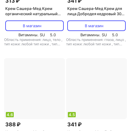
313 ₽
341 ₽
Крем Сашера-Мед Крем
Крем Сашера-Мед Крем для
органический натуральный
лица Добродея кедровый 30
"Добродея" чаговый в
мл
мицелярной форме, 100 мл
В магазин
В магазин
Витамины. SU
5.0
Витамины. SU
5.0
Область применения: лицо, тело
,
Область применения: глаза, лицо
,
тип кожи: любой тип кожи
,
тип
тип кожи: любой тип кожи
,
тип
товара: крем
,
эффект:
товара: крем
,
эффект:
антивозрастной, увлажнение
антивозрастной, питание, против
первых признаков старения,
увлажнение
4.6
4.5
388 ₽
341 ₽