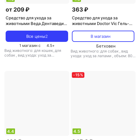
от 209 ₽
363 ₽
Средство для ухода за
Средство для ухода за
животными Веда Дентаведин
животными Doctor Vic Гель-
гель для обработки полости
бальзам для собак для лап
рта 15гр
80мл
Все цены
2
В магазин
1 магазин с
4.5
+
Бетховен
Вид животного: для кошек, для
Вид животного: для собак
,
вид
собак
,
вид ухода: уход за
ухода: уход за лапами
,
объем: 80
полостью рта
,
объем: 15 мл
,
тип:
мл
,
тип: гель
гель
-
15
%
4.4
4.5