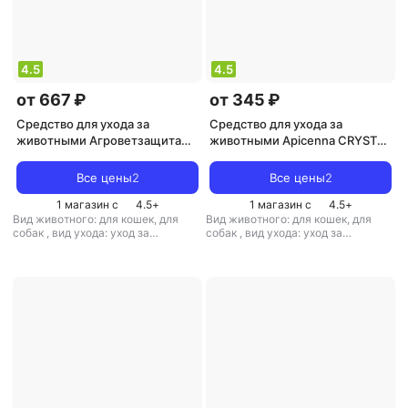
4.5
4.5
от 667 ₽
от 345 ₽
Средство для ухода за
Средство для ухода за
животными Агроветзащита
животными Apicenna CRYSTAL
Стоматологический гель
LINE Зубастик Гель
FITODOC для ухода за зубами
стоматологический для
Все цены
2
Все цены
2
у животных 75мл
животных, 30 мл
1 магазин с
4.5
+
1 магазин с
4.5
+
Вид животного: для кошек, для
Вид животного: для кошек, для
собак
,
вид ухода: уход за
собак
,
вид ухода: уход за
полостью рта
,
объем: 75 мл
,
тип:
полостью рта
,
объем: 30 мл
,
тип:
гель
гель