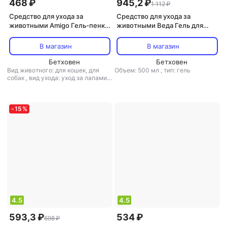
468 ₽
945,2 ₽
1 112 ₽
Средство для ухода за
Средство для ухода за
животными Amigo Гель-пенка
животными Веда Гель для
для мытья лап для собак и
лошадей ЗooVIP
кошек, 300 мл
охлаждающе-разогревающий
В магазин
В магазин
с камфорой и ментолом 0,5л
Бетховен
Бетховен
Вид животного: для кошек, для
Объем: 500 мл
,
тип: гель
собак
,
вид ухода: уход за лапами
,
объем: 300 мл
,
тип: гель
-
15
%
4.5
4.5
593,3 ₽
534 ₽
698 ₽