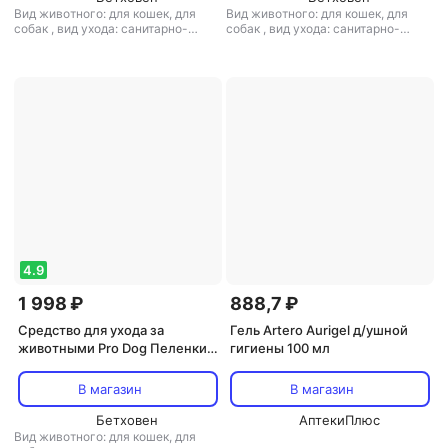
Вид животного: для кошек, для
Вид животного: для кошек, для
собак
,
вид ухода: санитарно-
собак
,
вид ухода: санитарно-
гигиенические изделия
,
тип:
гигиенические изделия
,
тип:
пеленки и подстилки
пеленки и подстилки
4.9
1 998 ₽
888,7 ₽
Средство для ухода за
Гель Artero Aurigel д/ушной
животными Pro Dog Пеленки
гигиены 100 мл
для кошек и собак 60х90см
30шт c гелевым абсорбентом
В магазин
В магазин
и клеевыми уголками
Бетховен
АптекиПлюс
Вид животного: для кошек, для