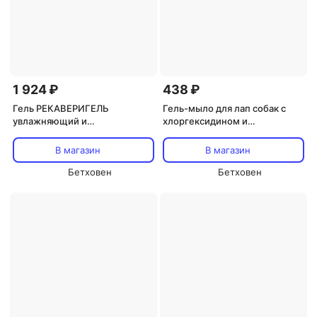
1 924 ₽
438 ₽
Гель РЕКАВЕРИГЕЛЬ
Гель-мыло для лап собак с
увлажняющий и
хлоргексидином и
восстанавливающий для зоны
пантенолом SPETS 500мл
глаз, туба, 15 г
В магазин
В магазин
Бетховен
Бетховен