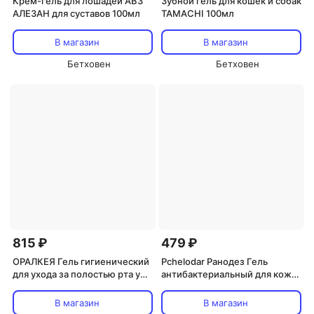
Крем-гель для лошадей АВЗ
Зубной гель для кошек и собак
АЛЕЗАН для суставов 100мл
TAMACHI 100мл
В магазин
В магазин
Бетховен
Бетховен
815 ₽
479 ₽
ОРАЛКЕЯ Гель гигиенический
Pchelodar Ранодез Гель
для ухода за полостью рта у
антибактериальный для кожи
кошек и собак, 20 мл
и слизистых оболочек у
питомцев, 20 гр.
В магазин
В магазин