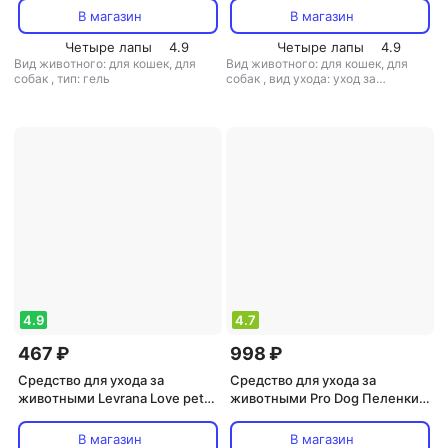
Антибактериальный гель для
противовоспалительным и
В магазин
В магазин
лечения ран и дерматитов у
заживляющим действиями
кошек и собак, 30 гр
Четыре лапы
4.9
для кошек и собак, 100 мл
Четыре лапы
4.9
Вид животного: для кошек, для
Вид животного: для кошек, для
собак
,
тип: гель
собак
,
вид ухода: уход за
полостью рта
,
тип: гель
4.9
4.7
467 ₽
998 ₽
Средство для ухода за
Средство для ухода за
животными Levrana Love pets
животными Pro Dog Пеленки
Натуральный зубной гель для
для кошек и собак 40х60см
собак и кошек (100 мл.)
30шт c гелевым абсорбентом
В магазин
В магазин