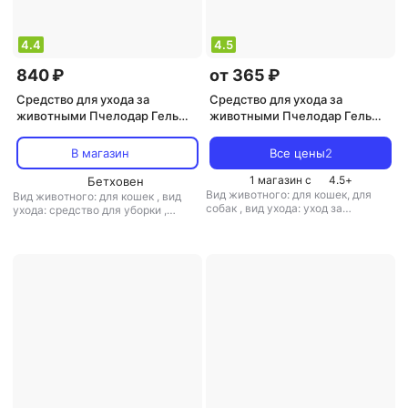
4.4
4.5
840 ₽
от 365 ₽
Средство для ухода за
Средство для ухода за
животными Пчелодар Гель
животными Пчелодар Гель
для мытья кошачьих
"Крепкие зубки", для
туалетовк 500мл
обработки десен собак и
В магазин
Все цены
2
кошек, 25 мл
1 магазин с
4.5
+
Бетховен
Вид животного: для кошек, для
Вид животного: для кошек
,
вид
собак
,
вид ухода: уход за
ухода: средство для уборки
,
полостью рта
,
объем: 25 мл
,
тип:
объем: 500 мл
,
тип: гель
гель