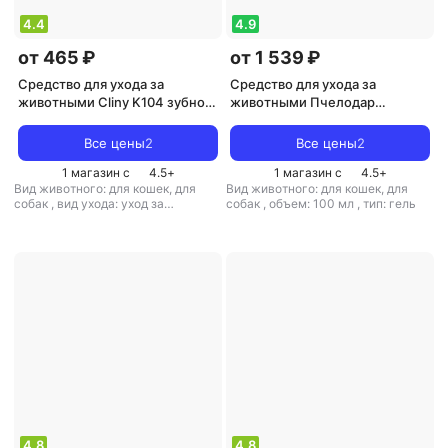
4.4
4.9
от 465 ₽
от 1 539 ₽
Средство для ухода за
Средство для ухода за
животными Cliny K104 зубной
животными Пчелодар
гель 75мл
Комбинированный гель
Гексидерм,
Все цены
2
Все цены
2
противомикробное,
1 магазин с
4.5
+
1 магазин с
4.5
+
обезболивающее действие,
Вид животного: для кошек, для
Вид животного: для кошек, для
100мл
собак
,
вид ухода: уход за
собак
,
объем: 100 мл
,
тип: гель
полостью рта
,
объем: 75 мл
,
тип:
гель
4.8
4.8