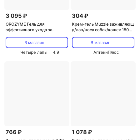
3 095 ₽
304 ₽
OROZYME Гель для
Крем-гель Muzzle заживляющ
эффективного ухода за
д/лап/носа собак/кошек 150
полостью рта у кошек и собак,
мл, (ZKG150)
70 гр.
В магазин
В магазин
Четыре лапы
4.9
АптекиПлюс
766 ₽
1 078 ₽