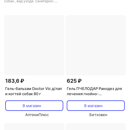
собак
,
вид ухода: санитарно-
гигиенические изделия
,
тип:
пеленки и подстилки
183,6 ₽
625 ₽
Гель-бальзам Doctor Vic д/лап
Гель ПЧЕЛОДАР Ранодез для
и когтей собак 80 г
лечения гнойно-
воспалительных процессов на
коже 20г
В магазин
В магазин
АптекиПлюс
Бетховен