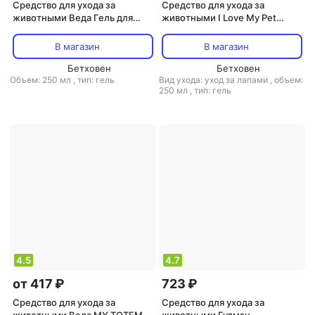
Средство для ухода за
Средство для ухода за
животными Веда Гель для
животными I Love My Pet
лошадей ЗooVIP
Гель-мыло для лап после
охлаждающе-разогревающий
прогулки с хлоргексидином и
В магазин
В магазин
двойного действия с
Д-пантенолом 250мл
длительным эффектом 250мл
Бетховен
Бетховен
Объем: 250 мл
,
тип: гель
Вид ухода: уход за лапами
,
объем:
250 мл
,
тип: гель
4.5
4.7
от 417 ₽
723 ₽
Средство для ухода за
Средство для ухода за