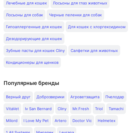
Лечебные для кошек
Лосьоны для глаз животных
Лосьоны для собак
Черные пеленки для собак
Гипоаллергенные для кошек
Для кошек с хлоргексидином
Дезодорирующие для кошек
Зубные пасты для кошек Cliny
Салфетки для животных
Кондиционеры для щенков
Популярные бренды
Верный друг
Доброзверики
Агроветзащита
Пчелодар
VitaVet
Iv San Bernard
Cliny
Mr.Fresh
Triol
Tamachi
Milord
I Love My Pet
Artero
Doctor Vic
Helmetex
1 All Systems
Миралек
Levrana