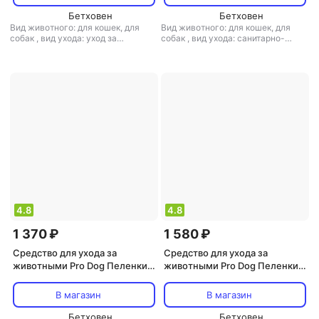
и клеевыми уголками
Бетховен
Бетховен
Вид животного: для кошек, для
Вид животного: для кошек, для
собак
,
вид ухода: уход за
собак
,
вид ухода: санитарно-
полостью рта
,
объем: 100 мл
,
тип:
гигиенические изделия
,
тип:
гель
пеленки и подстилки
4.8
4.8
1 370 ₽
1 580 ₽
Средство для ухода за
Средство для ухода за
животными Pro Dog Пеленки
животными Pro Dog Пеленки
для кошек и собак 60х60см
для кошек и собак 40х60см
30шт c гелевым абсорбентом
50шт c гелевым абсорбентом
В магазин
В магазин
и клеевыми уголками
и клеевыми уголками
Бетховен
Бетховен