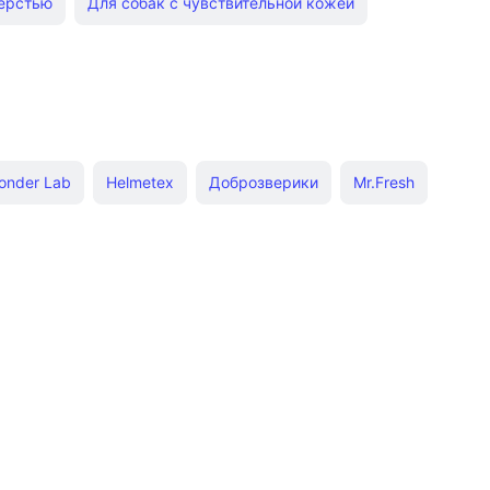
шерстью
Для собак с чувствительной кожей
лых собак Doctor Vic
Дезодорирующие для кошек
лубокой очистки для собак
 для собак луговой
Пчелодар шампунь для собак
onder Lab
Helmetex
Доброзверики
Mr.Fresh
пасты для собак
Для собак
Iv San Bernard
Artero
Антицарапки
Одноразовые пеленки для собак
Средство для приучения к туалету собак
Воск для лап для собак
и для кошек
Пояса для кобелей OSSO
я кошек
Лечебные для кошек