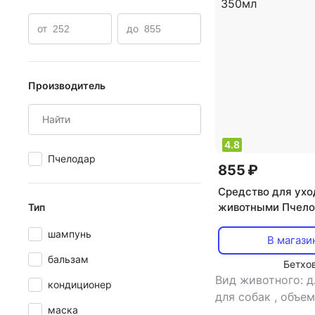
Для собак от клещей
от
до
Производитель
4.8
Пчелодар
855 ₽
Средство для ухо
животными Пчел
Тип
Шампунь тексту
шампунь
для жесткошерст
В магази
собак и кошек 35
бальзам
Бетхо
Вид животного: д
кондиционер
для собак
,
объем
маска
тип: шампунь
,
ше