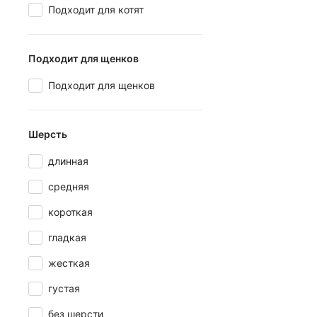
Подходит для котят
Кондиционеры для 
Шампуни для белы
Подходит для щенков
Подходит для щенков
Шерсть
длинная
средняя
короткая
гладкая
жесткая
густая
без шерсти