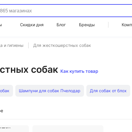
ы
Скидки дня
Блог
Бренды
Комп
а и гигиены
Для жесткошерстных собак
стных собак
Как купить товар
собак
Шампуни для собак Пчелодар
Для собак от блох
бак
Увлажняющие для собак
Для собак с климбазолом
ое
и
Для собак от зуда
Нежные для собак
Эко для соба