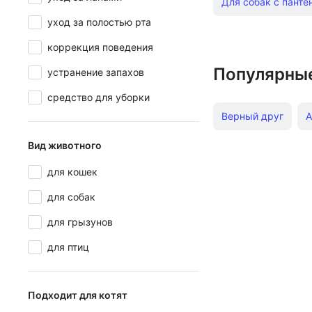
Для собак с панте
уход за полостью рта
Для белых собак B
коррекция поведения
Для собак с панте
Популярны
устранение запахов
средство для уборки
Антипаразитарные
Верный друг
А
Для кошек от перх
Вид животного
Levrana
Apice
Зубные пасты для
для кошек
I Love My Pet
для собак
Подгузники для к
для грызунов
Духи для собак
для птиц
Кондиционеры для
Подходит для котят
Шампуни для собак