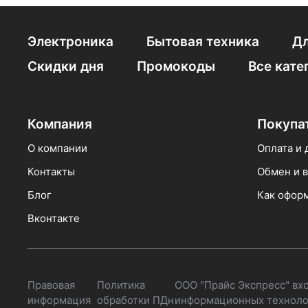
Франция
Япония
Электроника
Бытовая техника
Дл
Скидки дня
Промокоды
Все кате
Компания
Покупа
О компании
Оплата и 
Контакты
Обмен и в
Блог
Как оформ
Вконтакте
Правовая
Политика
ООО "Прайс Экспресс" вх
информация
обработки ПДн
информационных технолог