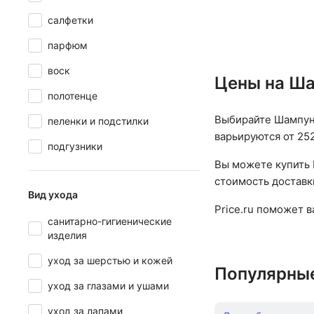
жесткая
салфетки
парфюм
воск
Цены на Ша
полотенце
Выбирайте Шампуни
пеленки и подстилки
варьируются от 252
подгузники
Вы можете купить 
стоимость доставк
Вид ухода
Price.ru поможет 
санитарно-гигиенические
изделия
уход за шерстью и кожей
Популярны
уход за глазами и ушами
уход за лапами