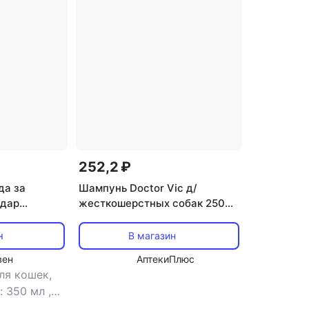
252,2 ₽
да за
Шампунь Doctor Vic д/
одар
жесткошерстных собак 250
рирующий
мл
ных пород
н
В магазин
0мл
вен
АптекиПлюс
ля кошек,
: 350 мл
,
рсть: