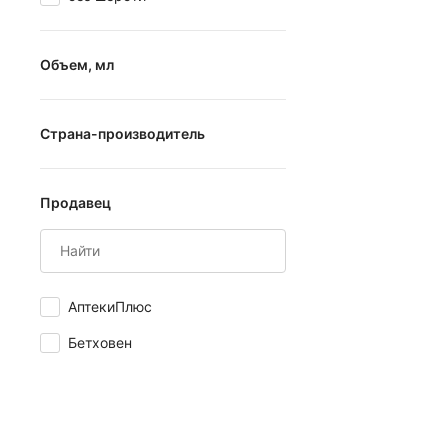
Объем, мл
от
до
Страна-производитель
Бельгия
Продавец
Испания
Италия
Китай
АптекиПлюс
Нидерланды
Бетховен
Россия
США
Турция