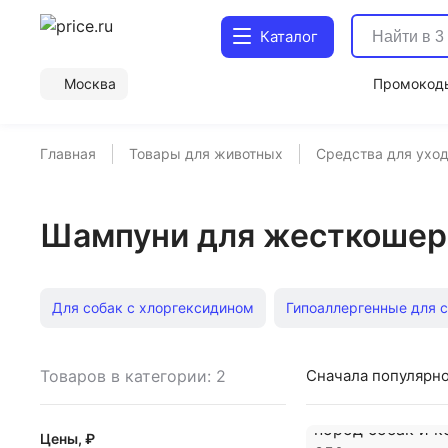
Каталог
Москва
Промокод
Главная
Товары для животных
Средства для уход
Шампуни для жесткошер
Для собак с хлоргексидином
Гипоаллергенные для 
Для собак от перхоти
Для щенков
Для белых со
Товаров в категории: 2
Сначала популярн
Текстурирующие для собак
Для собак против линьк
Цены, ₽