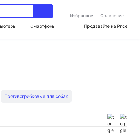
Избранное
Сравнение
ьютеры
Смартфоны
Продавайте на Price
Противогрибковые для собак
Для собак от колтунов
Лечебные для собак
к
Для собак против запаха
Для собак с дегтем