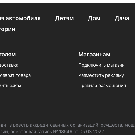
я автомобиля
Детям
Дом
Дача
гории
телям
Магазинам
доставка
Подключить магазин
озврат товара
Разместить рекламу
ить заказ
Правила размещения
одит в реестр аккредитованных организаций, осуществляющ
ий, реестровая запись № 18649 от 05.03.2022