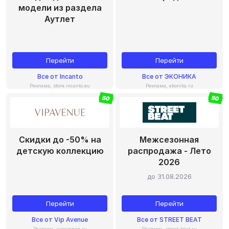
модели из раздела
Аутлет
Перейти
Перейти
Все
от
Incanto
Все
от
ЭКОНИКА
Реклама, store.incanto.eu
Реклама, ekonika.ru
50
50
Скидки до -50% на
Межсезонная
детскую коллекцию
распродажа - Лето
2026
до 31.08.2026
Перейти
Перейти
Все
от
Vip Avenue
Все
от
STREET BEAT
Реклама, vipavenue.ru
Реклама, street-beat.ru