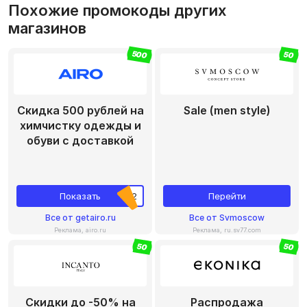
Похожие промокоды других
магазинов
500
50
Скидка 500 рублей на
Sale (men style)
химчистку одежды и
обуви с доставкой
Показать
2
Перейти
Все
от
getairo.ru
Все
от
Svmoscow
Реклама, airo.ru
Реклама, ru.sv77.com
50
50
Скидки до -50% на
Распродажа