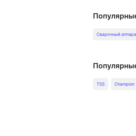
Популярны
Сварочный аппара
Аппарат аргонодуг
Сварочный аппара
Популярны
Полуавтомат свар
TSS
Champion
Сварочный аппара
Сварочный полуавт
Сварочные полуа