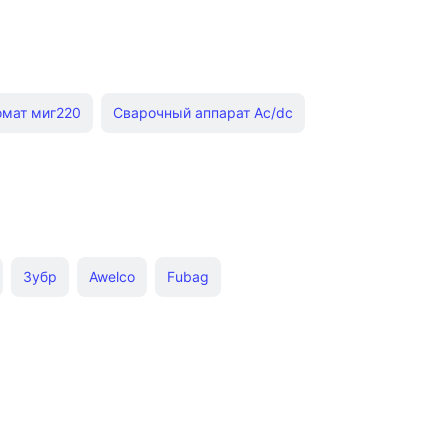
омат миг220
Сварочный аппарат Ac/dc
0
Сварог е201
Сварог Real Arc 160
ион
Сварочные инверторы
Зубр
Awelco
Fubag
Мини сварочные аппараты
r Tig 200 Acdc
Ресанта
Сварочный комплект
 аппарат Tig