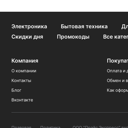
Инверторные свар
Аргонодуговая св
Электроника
Бытовая техника
Дл
Сварочный аппарат 
Скидки дня
Промокоды
Все кате
Чёрные по выгодн
Инверторные свар
Компания
Покупа
Ресанта 190
С
О компании
Оплата и 
Контакты
Обмен и в
Сварочный полуав
Блог
Как оформ
Вконтакте
Правовая
Политика
ООО "Прайс Экспресс" вх