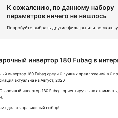
Для металла толщиной 5 мм
Tig Mma Cut
P.i.t.
К сожалению, по данному набору
параметров ничего не нашлось
Попробуйте выбрать другие фильтры или воспольз
арочный инвертор 180 Fubag в инте
ый инвертор 180 Fubag среди 0 лучших предложений в 0 пр
рмация актуальна на Август, 2026.
Сварочный инвертор 180 Fubag, ориентируясь на стоимость,
и.
вам сделать правильный выбор!