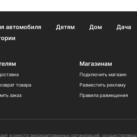
ica Nova
Напольные с функцией биде
Напольные Hatria
asan
Безободковые Grossman
С микролифтом Jacob Dela
я автомобиля
Детям
Дом
Дача
сальным выпуском
Писсуары из нержавеющей стали
Пр
гории
amique
Безводные писсуары
телям
Магазинам
доставка
Подключить магазин
озврат товара
Разместить рекламу
ить заказ
Правила размещения
одит в реестр аккредитованных организаций, осуществляющ