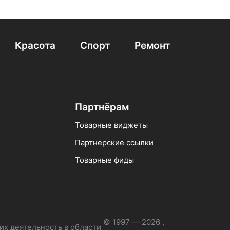
Унитазы с автоматическим сливом
fon
Приставные BelBagno
Красота
Спорт
Ремонт
иставные Ideal Standard
Российские с бачком
Партнёрам
Товарные виджеты
Партнерские ссылки
Товарные фиды
© 1997 — 2026 ,
их деятельность в области