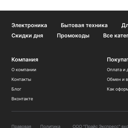
Приставные Ceram
Безободковые Ker
Электроника
Бытовая техника
Дл
Унитазы с универ
Скидки дня
Промокоды
Все кате
С бачком Creo Cer
Компания
Покупа
О компании
Оплата и 
Контакты
Обмен и в
Блог
Как оформ
Вконтакте
Правовая
Политика
ООО "Прайс Экспресс" вх