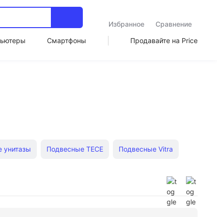
Избранное
Сравнение
ьютеры
Смартфоны
Продавайте на Price
 унитазы
Подвесные TECE
Подвесные Vitra
е WeltWasser
Подвесные Оскольская керамика
Безободковые Santek
Безободковые Roca