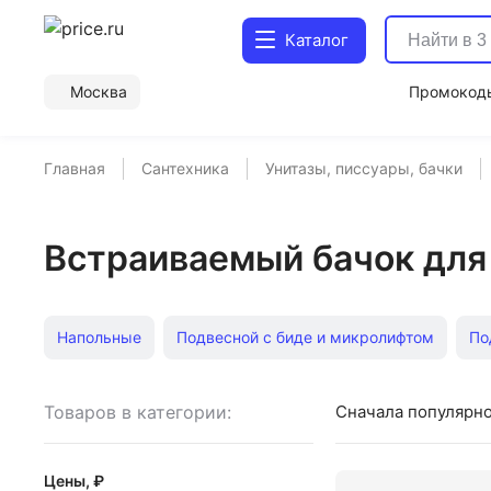
Каталог
Москва
Промокод
Главная
Сантехника
Унитазы, писсуары, бачки
Встраиваемый бачок для
Напольные
Подвесной с биде и микролифтом
По
Подвесные с функцией биде
С бачком Duravit
С 
Товаров в категории:
Сначала популярн
Антивандальные писсуары
Унитазы с крышкой сиде
Цены, ₽