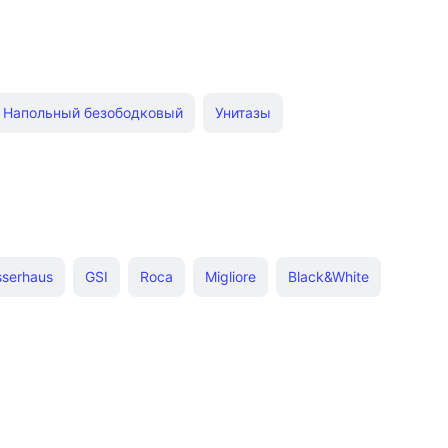
Напольный безободковый
Унитазы
ктные
С вертикальным выпуском
жавеющей стали
Приставные
Standard
Напольные Jacob Delafon
sserhaus
GSI
Roca
Migliore
Black&White
ом
Унитазы напольные с бачком купить
Melana
Hatria
Simas
Акватек
Kerasan
ные Grohe
Писсуар для малышей
SantiLine
Sanita
Jacob Delafon
TECE
е Vitra
Подвесные Geberit
Подвесные Grossman