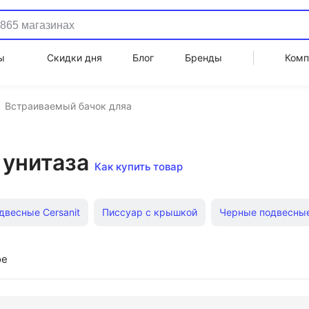
ы
Скидки дня
Блог
Бренды
Комп
Встраиваемый бачок дляа
 унитаза
Как купить товар
двесные Cersanit
Писсуар с крышкой
Черные подвесные
бачкомС функцией биде
Приставные SantiLine
Подвесны
ое
нья
Компактные
С бачком Iddis
Подвесные Santek