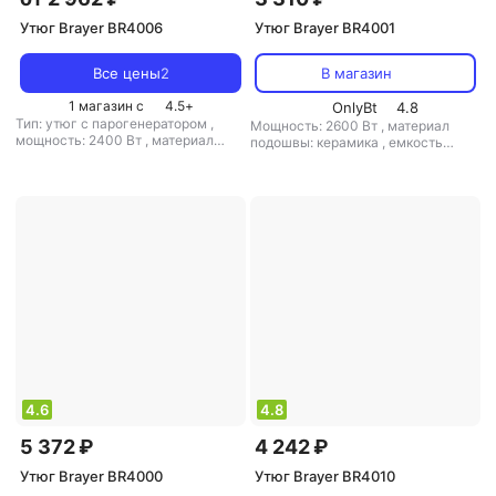
Утюг Brayer BR4006
Утюг Brayer BR4001
Все цены
2
В магазин
1 магазин с
4.5
+
OnlyBt
4.8
Тип: утюг с парогенератором
,
Мощность: 2600 Вт
,
материал
мощность: 2400 Вт
,
материал
подошвы: керамика
,
емкость
подошвы: керамика
,
емкость
резервуара для воды: 360 мл
резервуара для воды: 280 мл
4.6
4.8
5 372 ₽
4 242 ₽
Утюг Brayer BR4000
Утюг Brayer BR4010