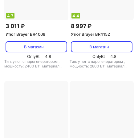
4.7
4.4
3 011 ₽
8 997 ₽
Утюг Brayer BR4008
Утюг Brayer BR4152
В магазин
В магазин
OnlyBt
4.8
OnlyBt
4.8
Тип: утюг с парогенератором
,
Тип: утюг с парогенератором
,
мощность: 2400 Вт
,
материал
мощность: 2800 Вт
,
материал
подошвы: керамика
,
емкость
подошвы: керамика
,
емкость
резервуара для воды: 330 мл
резервуара для воды: 1800 мл