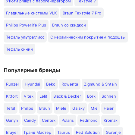
Утюги philips с парогенератором
Texstyle 7
Гладильные системы VLK
Braun Texstyle 7 Pro
Philips Powerlife Plus
Braun со скидкой
Тефаль ультраглисс
С керамическим покрытием подошвы
Тефаль синий
Популярные бренды
Runzel
Hyundai
Beko
Rowenta
Zigmund & Shtain
Kitfort
Vitek
Lelit
Black & Decker
Bork
Sonnen
Tefal
Philips
Braun
Miele
Galaxy
Mie
Haier
Garlyn
Candy
Centek
Polaris
Redmond
Kromax
Brayer
Гранд Мастер
Taurus
Red Solution
Gorenje