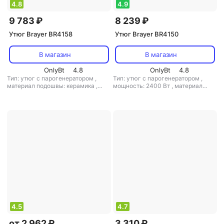
4.8
4.9
9 783 ₽
8 239 ₽
Утюг Brayer BR4158
Утюг Brayer BR4150
В магазин
В магазин
OnlyBt
4.8
OnlyBt
4.8
Тип: утюг с парогенератором
,
Тип: утюг с парогенератором
,
материал подошвы: керамика
,
мощность: 2400 Вт
,
материал
емкость резервуара для воды:
подошвы: керамика
,
емкость
1400 мл
резервуара для воды: 900 мл
4.5
4.7
от 2 962 ₽
3 310 ₽