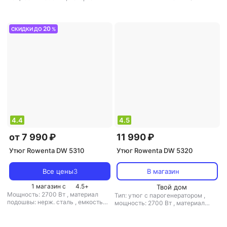
подошвы: нерж. сталь
,
емкость
подошвы: нерж. сталь
,
емкость
резервуара для воды: 300 мл
резервуара для воды: 310 мл
20
СКИДКИ ДО
%
4.4
4.5
от 7 990 ₽
11 990 ₽
Утюг Rowenta DW 5310
Утюг Rowenta DW 5320
Все цены
3
В магазин
1 магазин с
4.5
+
Твой дом
Мощность: 2700 Вт
,
материал
Тип: утюг с парогенератором
,
подошвы: нерж. сталь
,
емкость
мощность: 2700 Вт
,
материал
резервуара для воды: 300 мл
подошвы: нерж. сталь