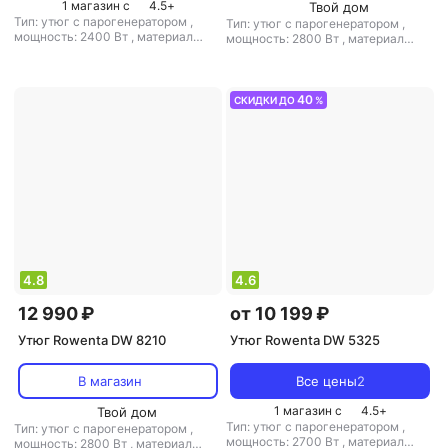
1 магазин с
4.5
+
Твой дом
Тип: утюг с парогенератором
,
Тип: утюг с парогенератором
,
мощность: 2400 Вт
,
материал
мощность: 2800 Вт
,
материал
подошвы: нерж. сталь
,
емкость
подошвы: нерж. сталь
,
емкость
резервуара для воды: 1400 мл
резервуара для воды: 310 мл
40
СКИДКИ ДО
%
4.8
4.6
12 990 ₽
от 10 199 ₽
Утюг Rowenta DW 8210
Утюг Rowenta DW 5325
В магазин
Все цены
2
1 магазин с
4.5
+
Твой дом
Тип: утюг с парогенератором
,
Тип: утюг с парогенератором
,
мощность: 2700 Вт
,
материал
мощность: 2800 Вт
,
материал