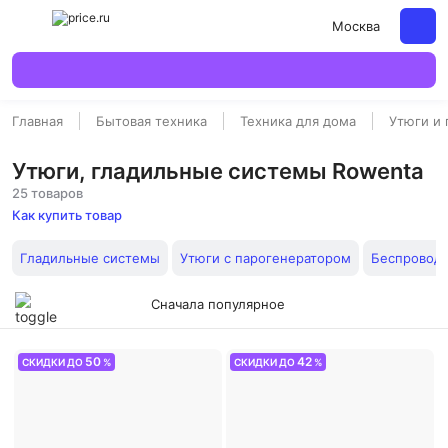
Москва
Главная
Бытовая техника
Техника для дома
Утюги и
Утюги, гладильные системы Rowenta
25 товаров
Как купить товар
Гладильные системы
Утюги с парогенератором
Беспровод
Сначала популярное
50
42
СКИДКИ ДО
%
СКИДКИ ДО
%