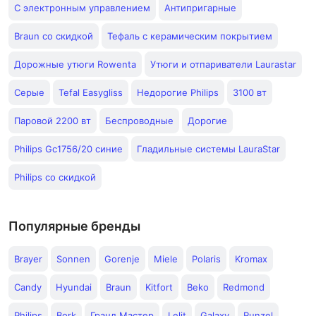
С электронным управлением
Антипригарные
Braun со скидкой
Тефаль с керамическим покрытием
Дорожные утюги Rowenta
Утюги и отпариватели Laurastar
Серые
Tefal Easygliss
Недорогие Philips
3100 вт
Паровой 2200 вт
Беспроводные
Дорогие
Philips Gc1756/20 синие
Гладильные системы LauraStar
Philips со скидкой
Популярные бренды
Brayer
Sonnen
Gorenje
Miele
Polaris
Kromax
Candy
Hyundai
Braun
Kitfort
Beko
Redmond
Philips
Bork
Гранд Мастер
Lelit
Galaxy
Runzel