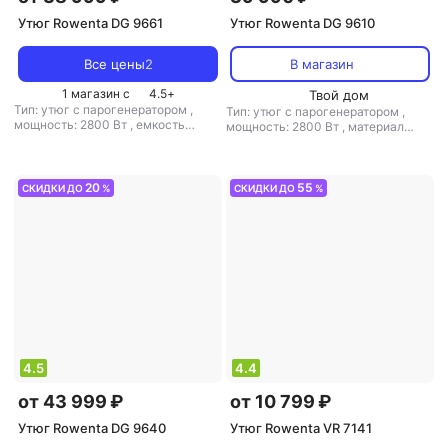
Утюг Rowenta DG 9661
Утюг Rowenta DG 9610
Все цены
2
В магазин
1 магазин с
4.5
+
Твой дом
Тип: утюг с парогенератором
,
Тип: утюг с парогенератором
,
мощность: 2800 Вт
,
емкость
мощность: 2800 Вт
,
материал
резервуара для воды: 1300 мл
подошвы: нерж. сталь
,
емкость
резервуара для воды: 1300 мл
20
55
СКИДКИ ДО
%
СКИДКИ ДО
%
4.5
4.4
от 43 999 ₽
от 10 799 ₽
Утюг Rowenta DG 9640
Утюг Rowenta VR 7141