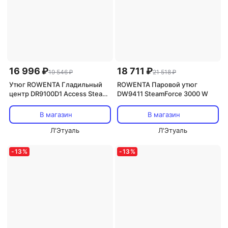
16 996 ₽
18 711 ₽
19 546 ₽
21 518 ₽
Утюг ROWENTA Гладильный
ROWENTA Паровой утюг
центр DR9100D1 Access Steam
DW9411 SteamForce 3000 W
Care мощностью 1600 Вт
В магазин
В магазин
Л'Этуаль
Л'Этуаль
-
13
%
-
13
%