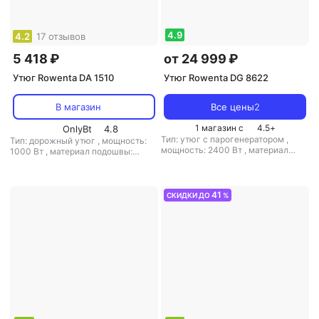
4.9
4.2
17 отзывов
5 418 ₽
от 24 999 ₽
Утюг Rowenta DA 1510
Утюг Rowenta DG 8622
В магазин
Все цены
2
1 магазин с
4.5
+
OnlyBt
4.8
Тип: утюг с парогенератором
,
Тип: дорожный утюг
,
мощность:
мощность: 2400 Вт
,
материал
1000 Вт
,
материал подошвы:
подошвы: нерж. сталь
,
емкость
нерж. сталь
,
емкость резервуара
резервуара для воды: 1100 мл
для воды: 70 мл
41
СКИДКИ ДО
%