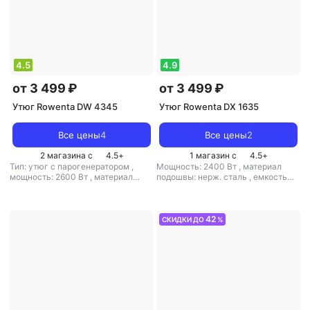
4.5
4.9
от 3 499 ₽
от 3 499 ₽
Утюг Rowenta DW 4345
Утюг Rowenta DX 1635
Все цены
4
Все цены
2
2 магазина с
4.5
+
1 магазин с
4.5
+
Тип: утюг с парогенератором
,
Мощность: 2400 Вт
,
материал
мощность: 2600 Вт
,
материал
подошвы: нерж. сталь
,
емкость
подошвы: нерж. сталь
,
емкость
резервуара для воды: 250 мл
резервуара для воды: 250 мл
42
СКИДКИ ДО
%