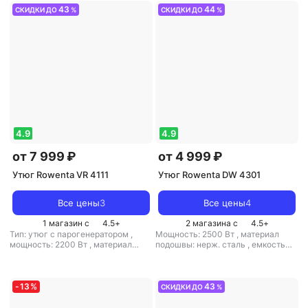
43
44
СКИДКИ ДО
%
СКИДКИ ДО
%
4.9
4.9
от 7 999 ₽
от 4 999 ₽
Утюг Rowenta VR 4111
Утюг Rowenta DW 4301
Все цены
3
Все цены
4
1 магазин с
4.5
+
2 магазина с
4.5
+
Тип: утюг с парогенератором
,
Мощность: 2500 Вт
,
материал
мощность: 2200 Вт
,
материал
подошвы: нерж. сталь
,
емкость
подошвы: нерж. сталь
,
емкость
резервуара для воды: 250 мл
резервуара для воды: 1200 мл
-
13
%
43
СКИДКИ ДО
%