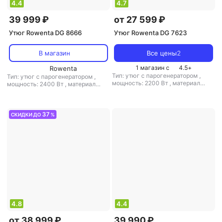
4.4
4.7
39 999 ₽
от 27 599 ₽
Утюг Rowenta DG 8666
Утюг Rowenta DG 7623
В магазин
Все цены
2
1 магазин с
4.5
+
Rowenta
Тип: утюг с парогенератором
,
Тип: утюг с парогенератором
,
мощность: 2200 Вт
,
материал
мощность: 2400 Вт
,
материал
подошвы: нерж. сталь
,
емкость
подошвы: нерж. сталь
,
емкость
резервуара для воды: 1100 мл
резервуара для воды: 1100 мл
37
СКИДКИ ДО
%
4.8
4.4
от 38 999 ₽
39 990 ₽