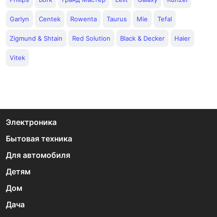
Garlyn
Centek
Rowenta
Taurus
Mie
Tefal
Zigmund & Shtain
Red Solution
Black & Decker
Haier
Vitek
Электроника
Бытовая техника
Для автомобиля
Детям
Дом
Дача