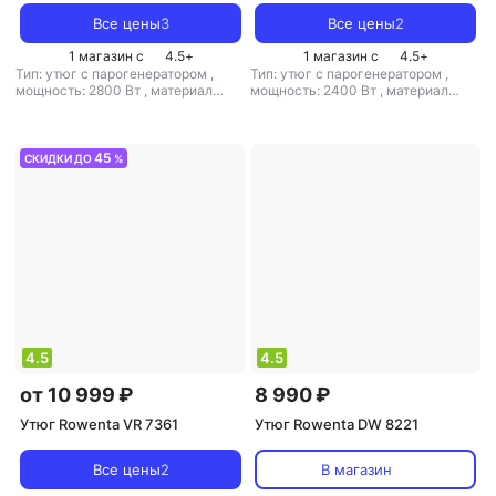
Все цены
3
Все цены
2
1 магазин с
4.5
+
1 магазин с
4.5
+
Тип: утюг с парогенератором
,
Тип: утюг с парогенератором
,
мощность: 2800 Вт
,
материал
мощность: 2400 Вт
,
материал
подошвы: нерж. сталь
,
емкость
подошвы: нерж. сталь
,
емкость
резервуара для воды: 1300 мл
резервуара для воды: 1400 мл
45
СКИДКИ ДО
%
4.5
4.5
от 10 999 ₽
8 990 ₽
Утюг Rowenta VR 7361
Утюг Rowenta DW 8221
Все цены
2
В магазин