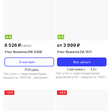
4.4
4.5
8 526 ₽
от 3 999 ₽
9 805 ₽
Утюг Rowenta DW 4308
Утюг Rowenta DA 1511
В магазин
Все цены
4
2 магазина с
4.5
+
Л'Этуаль
Тип: утюг с парогенератором/
Тип: утюг с парогенератором
,
дорожный утюг
,
мощность: 1000
мощность: 2500 Вт
,
материал
Вт
,
материал подошвы: нерж.
подошвы: нерж. сталь
,
емкость
сталь
,
емкость резервуара для
резервуара для воды: 250 мл
воды: 70 мл
-
13
%
-
13
%