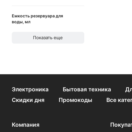
Тефаль белый
алюминий
Емкость резервуара для
нерж. сталь
воды, мл
керамика
от
до
Показать еще
металлокерамика
титан
тефлон
Электроника
Бытовая техника
Дл
Скидки дня
Промокоды
Все кате
Компания
Покупа