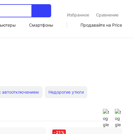
Избранное
Сравнение
ьютеры
Смартфоны
Продавайте на Price
с автоотключением
Недорогие утюги
льный утюг
Гладильные доски и утюг
генераторы Tefal со скидкой
-
21
%