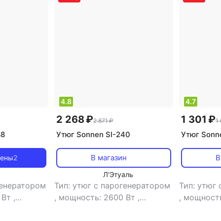
евые
4.8
4.7
2 268 ₽
1 301 ₽
2 871 ₽
1
88
Утюг Sonnen SI-240
Утюг Sonn
В магазин
В
цены
2
Л'Этуаль
генератором
Тип: утюг с парогенератором
Тип: утюг
 Вт
,
,
мощность: 2600 Вт
,
,
мощность
ы: керамика
материал подошвы: керамика
материал 
уара для
,
емкость резервуара для
алюмини