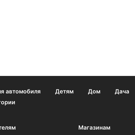
Недорогие Philips
я автомобиля
Детям
Дом
Дача
гории
телям
Магазинам