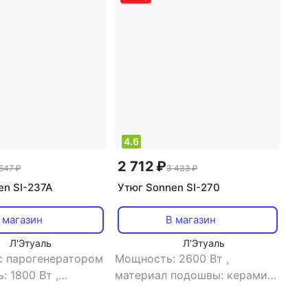
4.6
2 712 ₽
 647 ₽
3 433 ₽
en SI-237A
Утюг Sonnen SI-270
 магазин
В магазин
Л'Этуаль
Л'Этуаль
 с парогенератором
Мощность: 2600 Вт
,
: 1800 Вт
,
материал подошвы: керамика
подошвы:
,
емкость резервуара для
й
,
емкость
воды: 400 мл