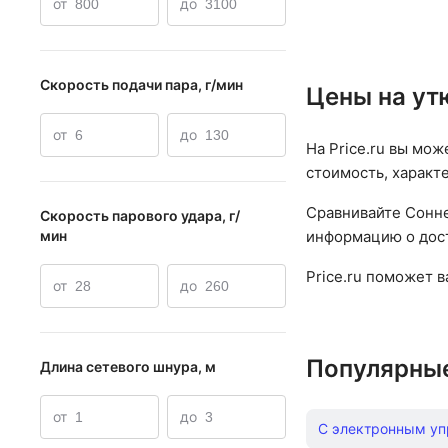
от
до
воды: 270 мл
Скорость подачи пара, г/мин
Цены на ут
от
до
На Price.ru вы мож
стоимость, характ
Сравнивайте Сонне
Скорость парового удара, г/
информацию о дост
мин
Price.ru поможет 
от
до
Популярны
Длина сетевого шнура, м
от
до
С электронным у