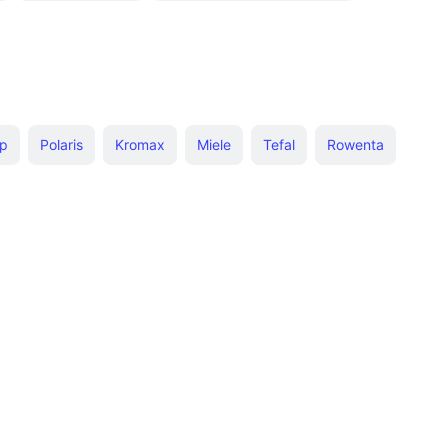
юги
Коричневые
6 бар
С тефлоновой подошвой
olaris
3000 вт
Дорожные утюги Rowenta
р
Polaris
Kromax
Miele
Tefal
Rowenta
ilips Perfectcare
ier
Garlyn
Hyundai
Braun
Vitek
Steam
С управлением со смартфона
us
Золотые
Красные утюги
Tefal Durilium
льные системы LauraStar
Серые
арт протект
С подсветкой
2600 вт
2400 вт
tyle 1
Braun со скидкой
Парогенераторы Mie