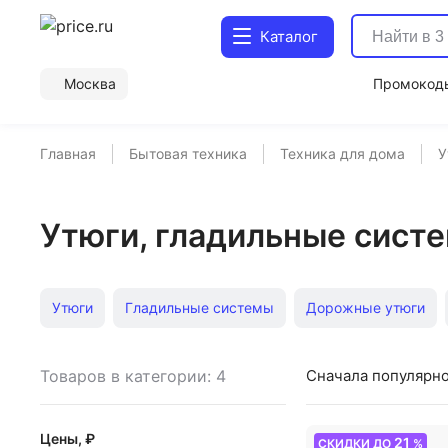
Каталог
Москва
Промокод
Главная
Бытовая техника
Техника для дома
У
Утюги, гладильные сист
Утюги
Гладильные системы
Дорожные утюги
Гладильная система с парогенератором
Гладильные
Товаров в категории: 4
Сначала популярн
Розовые утюги
Тефаль черный
Паровые утюг
Цены, ₽
21
СКИДКИ ДО
%