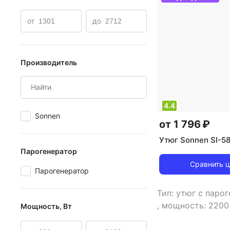
Парогенераторы и гладильные системы Vitek
Сирен
от
до
Производитель
4.4
Sonnen
от 1 796 ₽
Утюг Sonnen SI-5
Парогенератор
Сравнить 
Парогенератор
Тип: утюг с паро
,
мощность: 2200
Мощность, Вт
материал подошв
,
емкость резерв