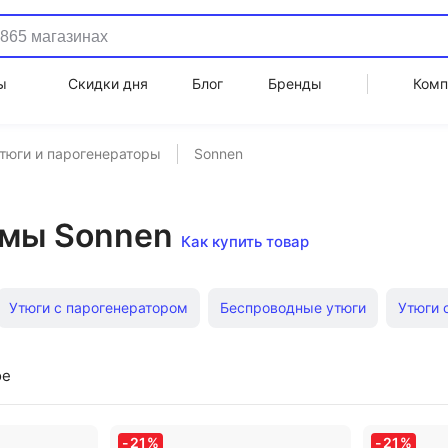
ы
Скидки дня
Блог
Бренды
Комп
тюги и парогенераторы
Sonnen
емы Sonnen
Как купить товар
Утюги с парогенератором
Беспроводные утюги
Утюги 
 системы Miele
Гладильные системы Mie
Паровой глади
ое
Silver Star утюги
Парогенераторы Tefal Pro Express
Паро
-
21
%
-
21
%