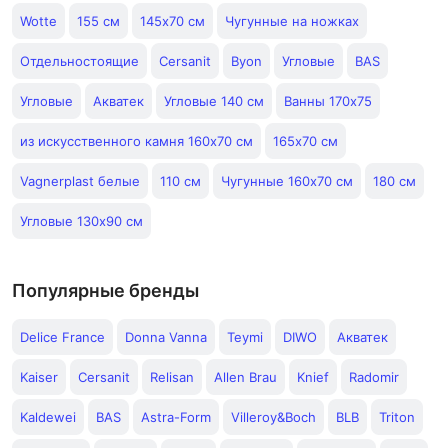
Wotte
155 см
145х70 см
Чугунные на ножках
Отдельностоящие
Cersanit
Byon
Угловые
BAS
Угловые
Акватек
Угловые 140 см
Ванны 170х75
из искусственного камня 160x70 см
165х70 см
Vagnerplast белые
110 см
Чугунные 160x70 см
180 см
Угловые 130х90 см
Популярные бренды
Delice France
Donna Vanna
Teymi
DIWO
Акватек
Kaiser
Cersanit
Relisan
Allen Brau
Knief
Radomir
Kaldewei
BAS
Astra-Form
Villeroy&Boch
BLB
Triton