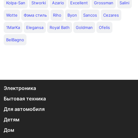
Kolpa-San
Stworki
Azario
Excellent
Grossman
Salini
Wotte
Фэма стиль
Riho
Byon
Sancos
Cezares
1MarKa
Elegansa
Royal Bath
Goldman
Ofelis
BelBagno
Электроника
Бытовая техника
Для автомобиля
Детям
Дом