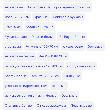
Акриловые
Акриловые BelBagno отдельностоящие
Roca 170x70 см
красные
Goldman с ручками
170x80 см
угловые
Узкие
Чугунные Jacob Delafon белые
BelBagno белые
с ручками
Чугунные 150x70 см
фиолетовые
бежевые
Акриловые белые
Am.Pm 150x70 см
из искусственного камня 170x80 см
с подголовником
Santek белые
Am.Pm 170x70 см
Стальные
угловые с гидромассажем
золотые
из искусственного камня белые
Овальные
Стальные белые
С гидромассажем
Пластиковые