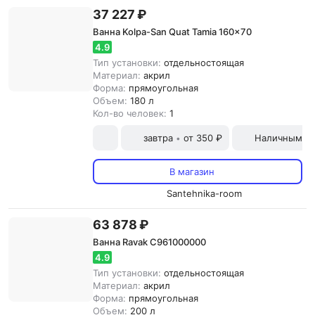
37 227 ₽
Ванна Kolpa-San Quat Tamia 160x70
4.9
Тип установки:
отдельностоящая
Материал:
акрил
Форма:
прямоугольная
Объем:
180 л
Кол-во человек:
1
завтра
от 350 ₽
Наличными и
•
В магазин
Santehnika-room
63 878 ₽
Ванна Ravak C961000000
4.9
Тип установки:
отдельностоящая
Материал:
акрил
Форма:
прямоугольная
Объем:
200 л