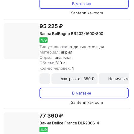
В магазин
Santehnika-room
95 225 ₽
Ванна BelBagno BB202-1600-800
4.9
Тип установки:
отдельностоящая
Материал:
акрил
Форма:
овальная
Объем:
310 л
Кол-во человек:
1
завтра
от 350 ₽
Наличными и
•
В магазин
Santehnika-room
77 360 ₽
Ванна Delice France DLR230614
4.9