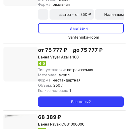
Форма:
овальная
завтра
от 350 ₽
Наличными и
•
В магазин
Santehnika-room
от 75 777 ₽
до 75 777 ₽
Ванна Vayer Azalia 160
4.5
Тип установки:
встраиваемая
Материал:
акрил
Форма:
нестандартная
Объем:
250 л
Кол-во человек:
1
Все цены
2
68 389 ₽
Ванна Ravak C831000000