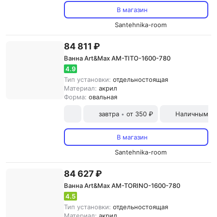
В магазин
Santehnika-room
84 811 ₽
Ванна Art&Max AM-TITO-1600-780
4.9
Тип установки:
отдельностоящая
Материал:
акрил
Форма:
овальная
завтра
от 350 ₽
Наличными и
•
В магазин
Santehnika-room
84 627 ₽
Ванна Art&Max AM-TORINO-1600-780
4.5
Тип установки:
отдельностоящая
Материал:
акрил