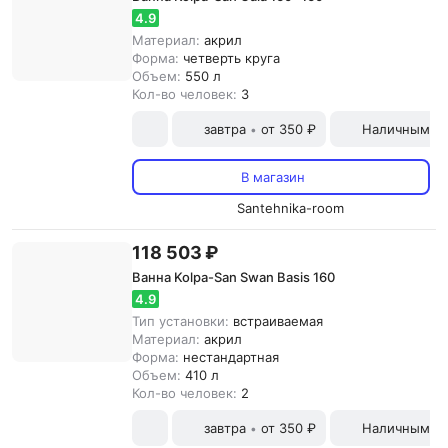
4.9
Материал:
акрил
Форма:
четверть круга
Объем:
550 л
Кол-во человек:
3
завтра
от 350 ₽
Наличными и
•
В магазин
Santehnika-room
118 503 ₽
Ванна Kolpa-San Swan Basis 160
4.9
Тип установки:
встраиваемая
Материал:
акрил
Форма:
нестандартная
Объем:
410 л
Кол-во человек:
2
завтра
от 350 ₽
Наличными и
•