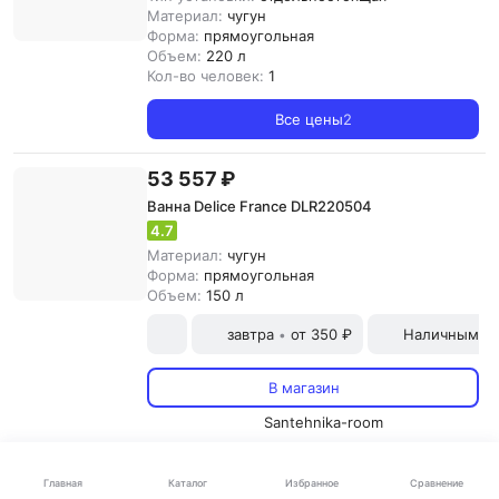
Материал:
чугун
Форма:
прямоугольная
Объем:
220 л
Кол-во человек:
1
Все цены
2
53 557 ₽
Ванна Delice France DLR220504
4.7
Материал:
чугун
Форма:
прямоугольная
Объем:
150 л
завтра
от 350 ₽
Наличными и
•
В магазин
Santehnika-room
56 903 ₽
Каталог
Главная
Избранное
Сравнение