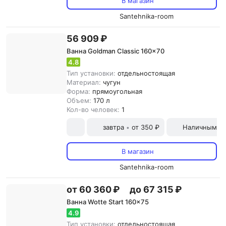
В магазин
Santehnika-room
56 909 ₽
Ванна Goldman Classic 160x70
4.8
Тип установки:
отдельностоящая
Материал:
чугун
Форма:
прямоугольная
Объем:
170 л
Кол-во человек:
1
завтра
от 350 ₽
Наличными и
•
В магазин
Santehnika-room
от 60 360 ₽
до 67 315 ₽
Ванна Wotte Start 160x75
4.9
Тип установки:
отдельностоящая