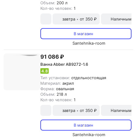
Объем:
200 л
Кол-во человек:
1
завтра
от 350 ₽
Наличными и
•
В магазин
Santehnika-room
91 086 ₽
Ванна Abber AB9272-1.6
4.8
Тип установки:
отдельностоящая
Материал:
акрил
Форма:
овальная
Объем:
218 л
Кол-во человек:
1
завтра
от 350 ₽
Наличными и
•
В магазин
Santehnika-room