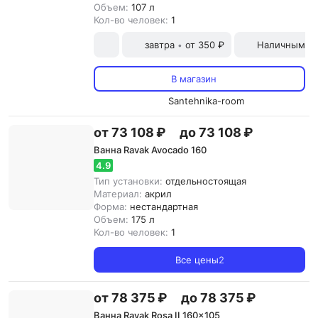
Объем:
107 л
Кол-во человек:
1
завтра
от 350 ₽
Наличными и
•
В магазин
Santehnika-room
от 73 108 ₽
до 73 108 ₽
Ванна Ravak Avocado 160
4.9
Тип установки:
отдельностоящая
Материал:
акрил
Форма:
нестандартная
Объем:
175 л
Кол-во человек:
1
Все цены
2
от 78 375 ₽
до 78 375 ₽
Ванна Ravak Rosa II 160x105