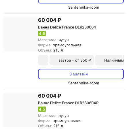
Santehnika-room
60 004 ₽
Ванна Delice France DLR230604
4.5
Материал:
чугун
Форма:
прямоугольная
Объем:
215 л
завтра
от 350 ₽
Наличными и
•
В магазин
Santehnika-room
60 004 ₽
Ванна Delice France DLR230604R
4.5
Материал:
чугун
Форма:
прямоугольная
Объем:
215 л