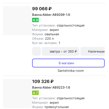
99 066 ₽
Ванна Abber AB9299-1.6
4.9
Тип установки:
отдельностоящая
Материал:
акрил
Форма:
овальная
Объем:
220 л
Кол-во человек:
1
завтра
от 350 ₽
Наличными и
•
В магазин
Santehnika-room
109 326 ₽
Ванна Abber AB9223-1.6
4.7
Тип установки:
отдельностоящая
Материал:
акрил
Форма:
прямоугольная