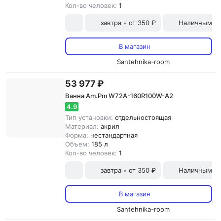
Кол-во человек:
1
завтра
от 350 ₽
Наличными и
•
В магазин
Santehnika-room
53 977 ₽
Ванна Am.Pm W72A-160R100W-A2
4.9
Тип установки:
отдельностоящая
Материал:
акрил
Форма:
нестандартная
Объем:
185 л
Кол-во человек:
1
завтра
от 350 ₽
Наличными и
•
В магазин
Santehnika-room