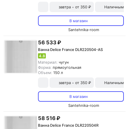
завтра
от 350 ₽
Наличными и
•
В магазин
Santehnika-room
56 533 ₽
Ванна Delice France DLR220504-AS
4.8
Материал:
чугун
Форма:
прямоугольная
Объем:
150 л
завтра
от 350 ₽
Наличными и
•
В магазин
Santehnika-room
58 516 ₽
Ванна Delice France DLR220504R