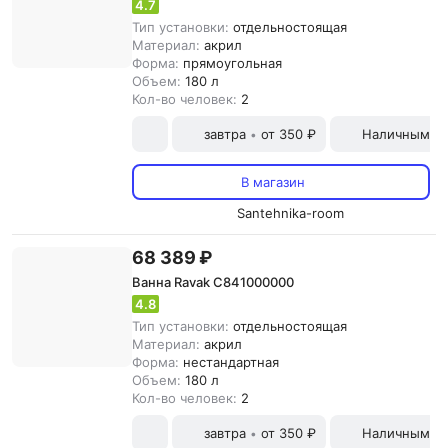
4.7
Тип установки:
отдельностоящая
Материал:
акрил
Форма:
прямоугольная
Объем:
180 л
Кол-во человек:
2
завтра
от 350 ₽
Наличными и
•
В магазин
Santehnika-room
68 389 ₽
Ванна Ravak C841000000
4.8
Тип установки:
отдельностоящая
Материал:
акрил
Форма:
нестандартная
Объем:
180 л
Кол-во человек:
2
завтра
от 350 ₽
Наличными и
•