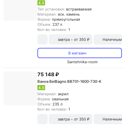
4.5
Тип установки:
встраиваемая
Материал:
иск. камень
Форма:
прямоугольная
Объем:
237 л
Кол-во человек:
1
завтра
от 350 ₽
Наличными и
•
В магазин
Santehnika-room
75 148 ₽
Ванна BelBagno BB701-1600-730-K
4.5
Материал:
акрил
Форма:
овальная
Объем:
235 л
Кол-во человек:
1
завтра
от 350 ₽
Наличными и
•