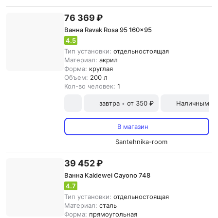
76 369 ₽
Ванна Ravak Rosa 95 160x95
4.5
Тип установки:
отдельностоящая
Материал:
акрил
Форма:
круглая
Объем:
200 л
Кол-во человек:
1
завтра
от 350 ₽
Наличными и
•
В магазин
Santehnika-room
39 452 ₽
Ванна Kaldewei Cayono 748
4.7
Тип установки:
отдельностоящая
Материал:
сталь
Форма:
прямоугольная