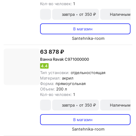
Кол-во человек:
1
завтра
от 350 ₽
Наличными и
•
В магазин
Santehnika-room
63 878 ₽
Ванна Ravak C971000000
4.4
Тип установки:
отдельностоящая
Материал:
акрил
Форма:
прямоугольная
Объем:
200 л
Кол-во человек:
1
завтра
от 350 ₽
Наличными и
•
В магазин
Santehnika-room