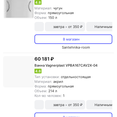
4.8
Материал:
чугун
Форма:
прямоугольная
Объем:
150 л
завтра
от 350 ₽
Наличными и
•
В магазин
Santehnika-room
60 181 ₽
Ванна Vagnerplast VPBA167CAV2X-04
4.6
Тип установки:
отдельностоящая
Материал:
акрил
Форма:
прямоугольная
Объем:
214 л
Кол-во человек:
1
завтра
от 350 ₽
Наличными и
•