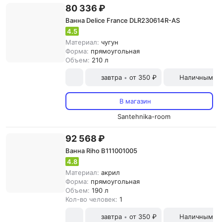
80 336 ₽
Ванна Delice France DLR230614R-AS
4.5
Материал:
чугун
Форма:
прямоугольная
Объем:
210 л
завтра
от 350 ₽
Наличными и
•
В магазин
Santehnika-room
92 568 ₽
Ванна Riho B111001005
4.8
Материал:
акрил
Форма:
прямоугольная
Объем:
190 л
Кол-во человек:
1
завтра
от 350 ₽
Наличными и
•