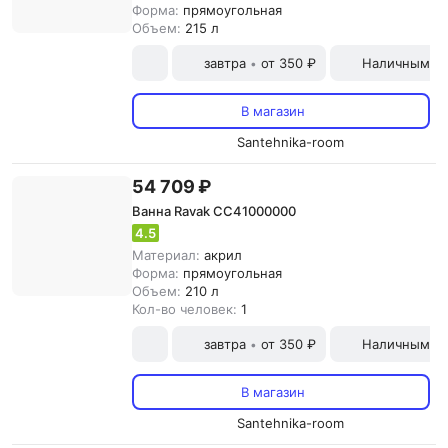
Форма:
прямоугольная
Объем:
215 л
завтра
от 350 ₽
Наличными и
•
В магазин
Santehnika-room
54 709 ₽
Ванна Ravak CC41000000
4.5
Материал:
акрил
Форма:
прямоугольная
Объем:
210 л
Кол-во человек:
1
завтра
от 350 ₽
Наличными и
•
В магазин
Santehnika-room