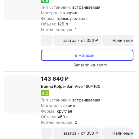
4.9
Тип установки:
встраиваемая
Материал:
кварил
Форма:
прямоугольная
Объем:
125 л
Кол-во человек:
1
завтра
от 350 ₽
Наличными и
•
В магазин
Santehnika-room
143 640 ₽
Ванна Kolpa-San Vivo 160x160
4.5
Тип установки:
встраиваемая
Материал:
акрил
Форма:
круглая
Объем:
460 л
Кол-во человек:
2
завтра
от 350 ₽
Наличными и
•