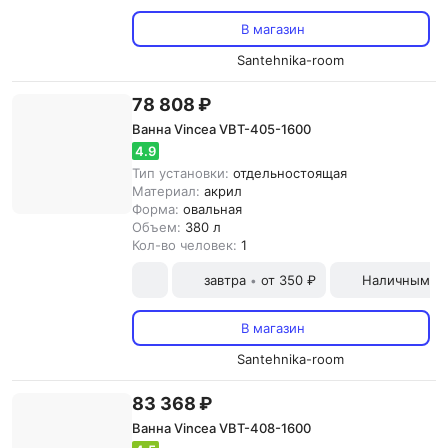
В магазин
Santehnika-room
78 808 ₽
Ванна Vincea VBT-405-1600
4.9
Тип установки:
отдельностоящая
Материал:
акрил
Форма:
овальная
Объем:
380 л
Кол-во человек:
1
завтра
от 350 ₽
Наличными и
•
В магазин
Santehnika-room
83 368 ₽
Ванна Vincea VBT-408-1600