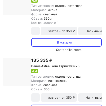
4.5
Тип установки:
отдельностоящая
Материал:
акрил
Форма:
овальная
Объем:
360 л
Кол-во человек:
1
завтра
от 350 ₽
Наличными и
•
В магазин
Santehnika-room
135 335 ₽
Ванна Astra-Form Атрия 160x75
4.4
Тип установки:
отдельностоящая
Материал:
иск. камень
Форма:
овальная
Объем:
306 л
завтра
от 350 ₽
Наличными и
•