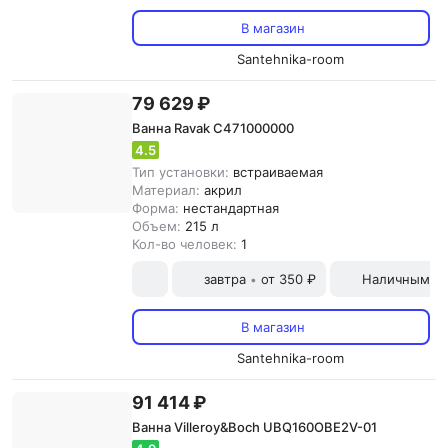
В магазин
Santehnika-room
79 629 ₽
Ванна Ravak C471000000
4.5
Тип установки:
встраиваемая
Материал:
акрил
Форма:
нестандартная
Объем:
215 л
Кол-во человек:
1
завтра
от 350 ₽
Наличными и
•
В магазин
Santehnika-room
91 414 ₽
Ванна Villeroy&Boch UBQ160OBE2V-01