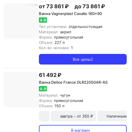
от 73 861 ₽
до 73 861 ₽
Ванна Vagnerplast Cavallo 160x90
4.9
Тип установки:
отдельностоящая
Материал:
акрил
Форма:
прямоугольная
Объем:
227 л
Кол-во человек:
1
Все цены
2
61 492 ₽
Ванна Delice France DLR220504R-AS
4.9
Материал:
чугун
Форма:
прямоугольная
Объем:
150 л
завтра
от 350 ₽
Наличными и
•
В магазин