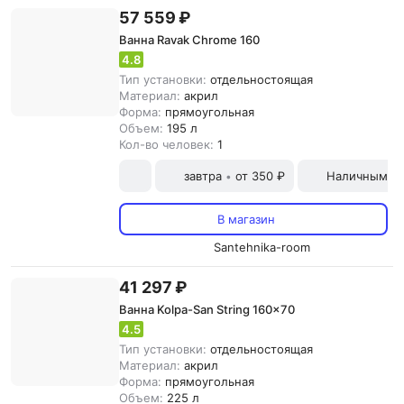
57 559 ₽
Ванна Ravak Chrome 160
4.8
Тип установки:
отдельностоящая
Материал:
акрил
Форма:
прямоугольная
Объем:
195 л
Кол-во человек:
1
завтра
от 350 ₽
Наличными и
•
В магазин
Santehnika-room
41 297 ₽
Ванна Kolpa-San String 160x70
4.5
Тип установки:
отдельностоящая
Материал:
акрил
Форма:
прямоугольная
Объем:
225 л