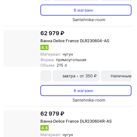
В магазин
Santehnika-room
62 979 ₽
Ванна Delice France DLR230604-AS
4.5
Материал:
чугун
Форма:
прямоугольная
Объем:
215 л
завтра
от 350 ₽
Наличными и
•
В магазин
Santehnika-room
62 979 ₽
Ванна Delice France DLR230604R-AS
4.6
Материал:
чугун