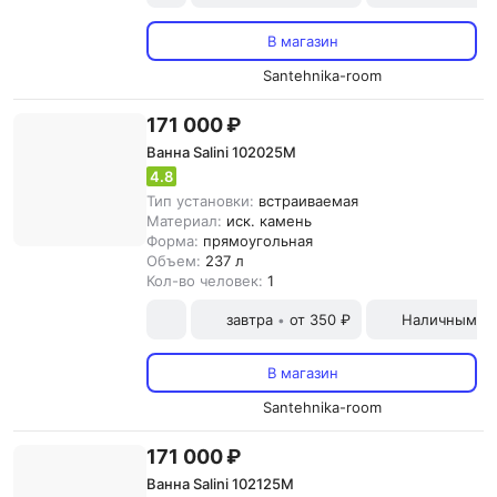
В магазин
Santehnika-room
171 000 ₽
Ванна Salini 102025M
4.8
Тип установки:
встраиваемая
Материал:
иск. камень
Форма:
прямоугольная
Объем:
237 л
Кол-во человек:
1
завтра
от 350 ₽
Наличными и
•
В магазин
Santehnika-room
171 000 ₽
Ванна Salini 102125M