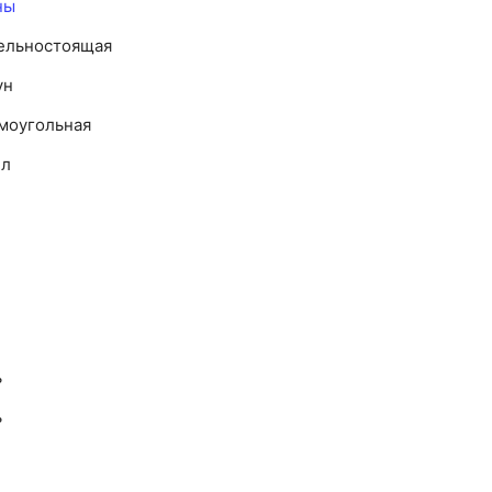
ны
ельностоящая
ун
моугольная
 л
ь
ь