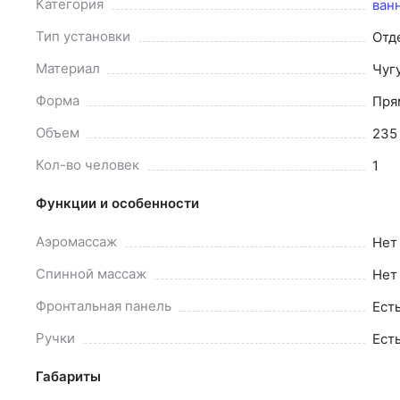
Категория
ван
Тип
установки
Отд
Материал
Чуг
Форма
Пря
Объем
235
Кол-во
человек
1
Функции и особенности
Аэромассаж
Нет
Спинной
массаж
Нет
Фронтальная
панель
Ест
Ручки
Ест
Габариты