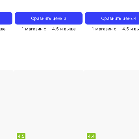
Сравнить цены
3
Сравнить цены
4
ше
1 магазин с
4.5
и выше
1 магазин с
4.5
и в
4.5
4.4