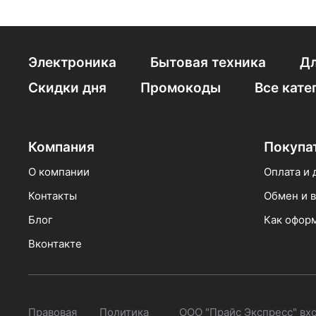
Пятикомфорочные
Газовые Maunfeld
Электроника
Бытовая техника
Дл
Электрические с 
Скидки дня
Промокоды
Все кате
Компания
Покупа
О компании
Оплата и 
Контакты
Обмен и в
Блог
Как оформ
Вконтакте
Правовая
Политика
ООО "Прайс Экспресс" вх