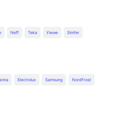
е
Neff
Teka
Узкие
Simfer
ционные Самсунг
Midea
Самсунг
Simfer
Угловые газовые
Дешевые варочные поверхности
Индукционная 60×60
arina
Electrolux
Samsung
NordFrost
Газовые Oasis
Thomson
Vard
Monsher
Evelux
Gefest
кционные Zigmund & Shtain
Газовая панель 450 мм
sch
Elica
Zigmund & Shtain
Maunfeld
е Gefest
Газовые Haier