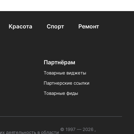
и
Варочные панели с защитой от детей
кционные Serie 6 Bosch
Газовые 80 см
Красота
Спорт
Ремонт
Партнёрам
Товарные виджеты
Партнерские ссылки
Товарные фиды
© 1997 — 2026 ,
их деятельность в области