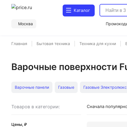
Каталог
Москва
Промокод
Главная
Бытовая техника
Техника для кухни
Варочные поверхности Fu
Варочные панели
Газовые
Газовые Электролюкс
Двухкомфорочные
Газовые Bosch
Трехкомфороч
Товаров в категории:
Сначала популярн
Двухкомфорочные электрические
Гефест
Трехк
Цены, ₽