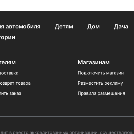
 газовые
На 3 конфорки Kuppersberg
Из стеклокерамик
С функцией контроля газа
Газовая Bosch Serie 6
Инду
я автомобиля
Детям
Дом
Дача
1 конфоркой
Веко
гории
телям
Магазинам
доставка
Подключить магазин
озврат товара
Разместить рекламу
ить заказ
Правила размещения
одит в реестр аккредитованных организаций, осуществляющ