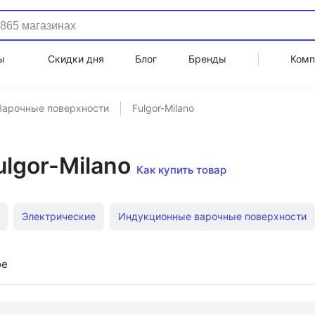
ы
Скидки дня
Блог
Бренды
Комп
Варочные поверхности
Fulgor-Milano
lgor-Milano
Как купить товар
Электрические
Индукционные варочные поверхности
ные электрические
Gorenje
Угловые
Электрические
ое
омфорочные газовые