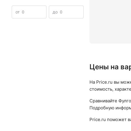
от
до
Цены на ва
На Price.ru вы мож
стоимость, характ
Сравнивайте Фулго
Подробную информа
Price.ru поможет 