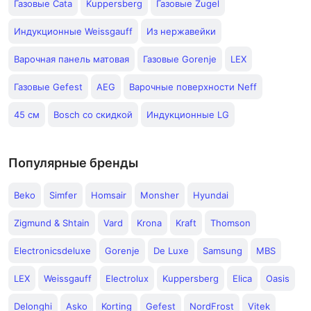
Газовые Cata
Kuppersberg
Газовые Zugel
Индукционные Weissgauff
Из нержавейки
Варочная панель матовая
Газовые Gorenje
LEX
Газовые Gefest
AEG
Варочные поверхности Neff
45 см
Bosch со скидкой
Индукционные LG
Популярные бренды
Beko
Simfer
Homsair
Monsher
Hyundai
Zigmund & Shtain
Vard
Krona
Kraft
Thomson
Electronicsdeluxe
Gorenje
De Luxe
Samsung
MBS
LEX
Weissgauff
Electrolux
Kuppersberg
Elica
Oasis
Delonghi
Asko
Korting
Gefest
NordFrost
Vitek