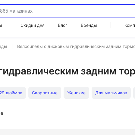
ы
Скидки дня
Блог
Бренды
Комп
еды
Велосипеды с дисковым гидравлическим задним торм
гидравлическим задним то
29 дюймов
Скоростные
Женские
Для мальчиков
ды 2022 года
Велосипеды с колесами 26 дюймов
С кол
ое
педы от 2 лет
Для девочек Stern