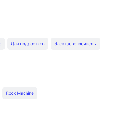
е
Для подростков
Электровелосипеды
 CUBE
Детские Stern
Горные Scott
tern
Cube 29
Гравийные велосипеды
Rock Machine