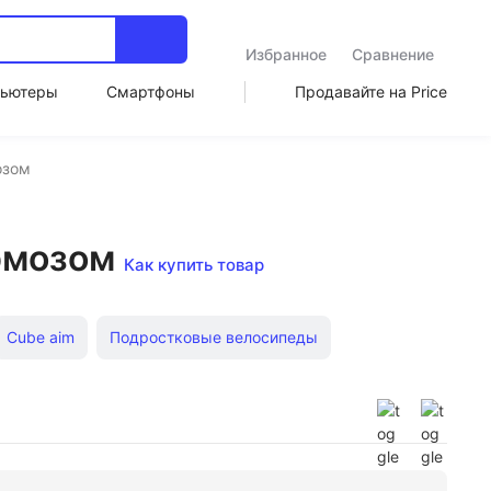
Избранное
Сравнение
ьютеры
Смартфоны
Продавайте на Price
озом
рмозом
Как купить товар
Cube aim
Подростковые велосипеды
есами 29 дюймов
Спортивные STELS