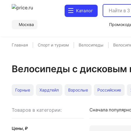
Каталог
Москва
Промокод
Главная
Спорт и туризм
Велосипеды
Велосип
Велосипеды с дисковым 
Горные
Хардтейл
Взрослые
Российские
Горные в кредит
Для мальчиков 14 лет
Велосипе
Товаров в категории:
Сначала популярн
Велосипеды от года
Велосипеды от 3 лет
Велоси
Цены, ₽