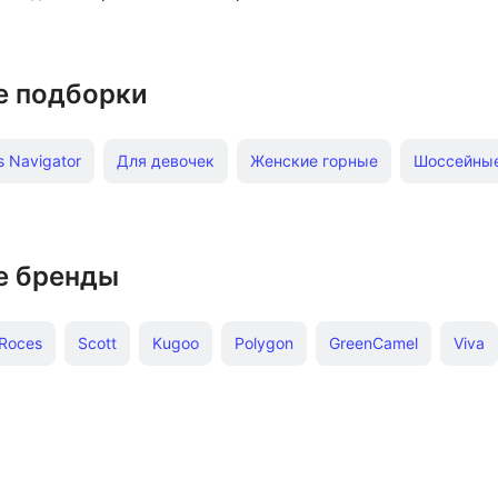
е подборки
s Navigator
Для девочек
Женские горные
Шоссейны
мозами
В кредит
Колеса для велосипеда
Шоссейные
Велосипеды от 5 лет
Велосипеды женские
Спортивные S
е бренды
Женские Scott
Roces
Scott
Kugoo
Polygon
GreenCamel
Viva