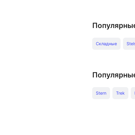
Популярны
Складные
Stel
С дисковыми тор
Горные CUBE
Популярны
Складные Stern
Stern
Trek