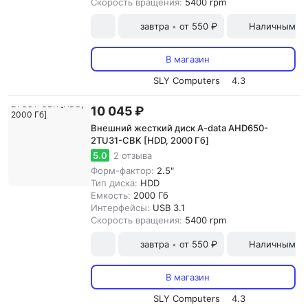
Скорость вращения:
5400 rpm
завтра
от 550 ₽
Наличными и
•
В магазин
SLY Computers
4.3
10 045 ₽
Внешний жесткий диск A-data AHD650-
2TU31-CBK [HDD, 2000 Гб]
5.0
2 отзыва
Форм-фактор:
2.5"
Тип диска:
HDD
Емкость:
2000 Гб
Интерфейсы:
USB 3.1
Скорость вращения:
5400 rpm
завтра
от 550 ₽
Наличными и
•
В магазин
SLY Computers
4.3