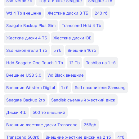
Ssd Netac Z9
Портативные Seagate
Seagate 2тб
Wd 4 Tb внешние
Жесткие диски 3 ТБ
240 гб
Seagate Backup Plus Slim
Transcend Hdd 4 Tb
Жесткие диски 4 ТБ
Жесткие диски IDE
Ssd накопители 1 тб
5 гб
Внешний 16тб
Hdd Seagate One Touch 1 Tb
12 Tb
Toshiba на 1 тб
Внешние USB 3.0
Wd Black внешние
Внешние Western Digital
1 гб
Ssd накопители Samsung
Seagate Backup 2tb
Sandisk съемный жесткий диск
Диски 4tb
500 тб внешний
Внешние жесткие диски Transcend
256gb
Transcend 500гб
Внешние жесткие диски на 2 тб
4тб