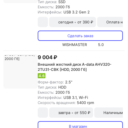
Тип диска:
SSD
Емкость:
2000 Гб
Интерфейсы:
USB 3.2 Gen 2
сегодня
от 390 ₽
Оплата на
•
Сделать заказ
WISHMASTER
5.0
9 004 ₽
Внешний жесткий диск A-data AHV320-
2TU31-CBK [HDD, 2000 Гб]
4.6
Форм-фактор:
2.5"
Тип диска:
HDD
Емкость:
2000 Гб
Интерфейсы:
USB 3.1, Wi-Fi
Скорость вращения:
5400 rpm
завтра
от 550 ₽
Наличными и
•
В магазин