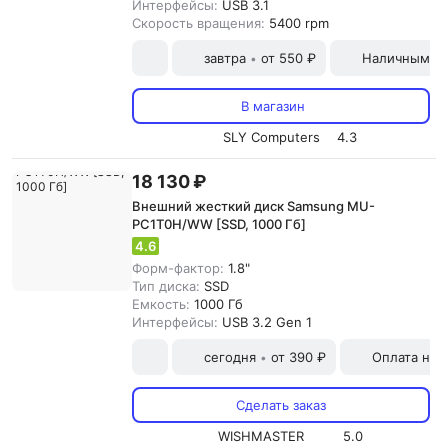
Интерфейсы:
USB 3.1
Скорость вращения:
5400 rpm
завтра
от 550 ₽
Наличными и
•
В магазин
SLY Computers
4.3
18 130 ₽
Внешний жесткий диск Samsung MU-
PC1T0H/WW [SSD, 1000 Гб]
4.6
Форм-фактор:
1.8"
Тип диска:
SSD
Емкость:
1000 Гб
Интерфейсы:
USB 3.2 Gen 1
сегодня
от 390 ₽
Оплата на
•
Сделать заказ
WISHMASTER
5.0