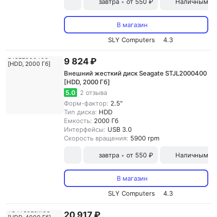
завтра
от 550 ₽
Наличными и
•
В магазин
SLY Computers
4.3
9 824 ₽
Внешний жесткий диск Seagate STJL2000400
[HDD, 2000 Гб]
5.0
2 отзыва
Форм-фактор:
2.5"
Тип диска:
HDD
Емкость:
2000 Гб
Интерфейсы:
USB 3.0
Скорость вращения:
5900 rpm
завтра
от 550 ₽
Наличными и
•
В магазин
SLY Computers
4.3
20 917 ₽