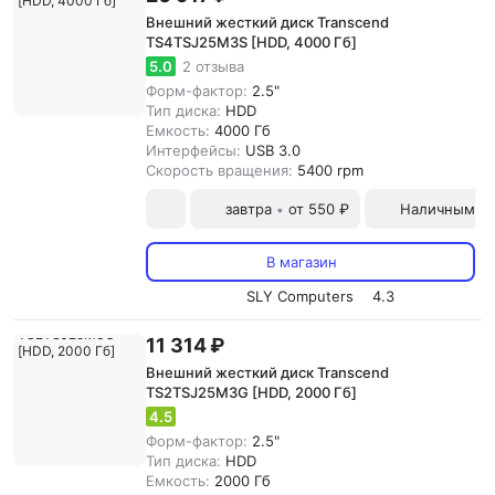
Внешний жесткий диск Transcend
TS4TSJ25M3S [HDD, 4000 Гб]
5.0
2 отзыва
Форм-фактор:
2.5"
Тип диска:
HDD
Емкость:
4000 Гб
Интерфейсы:
USB 3.0
Скорость вращения:
5400 rpm
завтра
от 550 ₽
Наличными и
•
В магазин
SLY Computers
4.3
11 314 ₽
Внешний жесткий диск Transcend
TS2TSJ25M3G [HDD, 2000 Гб]
4.5
Форм-фактор:
2.5"
Тип диска:
HDD
Емкость:
2000 Гб