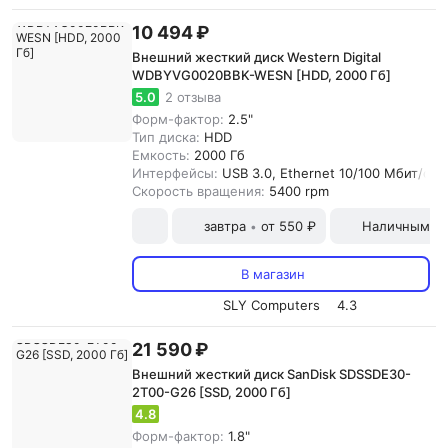
10 494 ₽
Внешний жесткий диск Western Digital
WDBYVG0020BBK-WESN [HDD, 2000 Гб]
5.0
2 отзыва
Форм-фактор:
2.5"
Тип диска:
HDD
Емкость:
2000 Гб
Интерфейсы:
USB 3.0, Ethernet 10/100 Мбит/с
Скорость вращения:
5400 rpm
завтра
от 550 ₽
Наличными и
•
В магазин
SLY Computers
4.3
21 590 ₽
Внешний жесткий диск SanDisk SDSSDE30-
2T00-G26 [SSD, 2000 Гб]
4.8
Форм-фактор:
1.8"