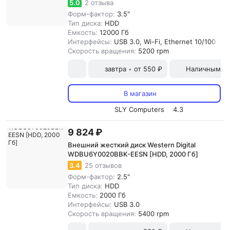
5.0
2 отзыва
Форм-фактор:
3.5"
Тип диска:
HDD
Емкость:
12000 Гб
Интерфейсы:
USB 3.0, Wi-Fi, Ethernet 10/100 Мб
Скорость вращения:
5200 rpm
завтра
от 550 ₽
Наличными и
•
В магазин
SLY Computers
4.3
9 824 ₽
Внешний жесткий диск Western Digital
WDBU6Y0020BBK-EESN [HDD, 2000 Гб]
3.4
25 отзывов
Форм-фактор:
2.5"
Тип диска:
HDD
Емкость:
2000 Гб
Интерфейсы:
USB 3.0
Скорость вращения:
5400 rpm