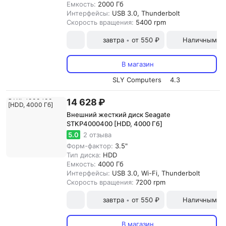
Емкость:
2000 Гб
Интерфейсы:
USB 3.0, Thunderbolt
Скорость вращения:
5400 rpm
завтра
от 550 ₽
Наличными и
•
В магазин
SLY Computers
4.3
14 628 ₽
Внешний жесткий диск Seagate
STKP4000400 [HDD, 4000 Гб]
5.0
2 отзыва
Форм-фактор:
3.5"
Тип диска:
HDD
Емкость:
4000 Гб
Интерфейсы:
USB 3.0, Wi-Fi, Thunderbolt
Скорость вращения:
7200 rpm
завтра
от 550 ₽
Наличными и
•
В магазин