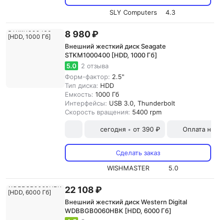
SLY Computers
4.3
8 980 ₽
Внешний жесткий диск Seagate
STKM1000400 [HDD, 1000 Гб]
5.0
2 отзыва
Форм-фактор:
2.5"
Тип диска:
HDD
Емкость:
1000 Гб
Интерфейсы:
USB 3.0, Thunderbolt
Скорость вращения:
5400 rpm
сегодня
от 390 ₽
Оплата на
•
Сделать заказ
WISHMASTER
5.0
22 108 ₽
Внешний жесткий диск Western Digital
WDBBGB0060HBK [HDD, 6000 Гб]