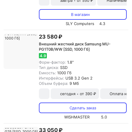
завтра
от 550 ₽
Наличными и
•
В магазин
SLY Computers
4.3
23 580 ₽
Внешний жесткий диск Samsung MU-
PG1T0B/WW [SSD, 1000 Гб]
4.9
Форм-фактор:
1.8"
Тип диска:
SSD
Емкость:
1000 Гб
Интерфейсы:
USB 3.2 Gen 2
Объем буфера:
9 Мб
сегодня
от 390 ₽
Оплата на
•
Сделать заказ
WISHMASTER
5.0
33 050 ₽