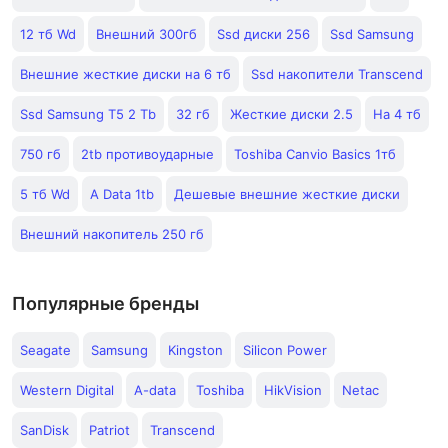
12 тб Wd
Внешний 300гб
Ssd диски 256
Ssd Samsung
Внешние жесткие диски на 6 тб
Ssd накопители Transcend
Ssd Samsung T5 2 Tb
32 гб
Жесткие диски 2.5
На 4 тб
750 гб
2tb противоударные
Toshiba Canvio Basics 1тб
5 тб Wd
А Data 1tb
Дешевые внешние жесткие диски
Внешний накопитель 250 гб
Популярные бренды
Seagate
Samsung
Kingston
Silicon Power
Western Digital
A-data
Toshiba
HikVision
Netac
SanDisk
Patriot
Transcend