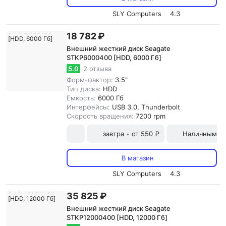
SLY Computers
4.3
18 782 ₽
Внешний жесткий диск Seagate
STKP6000400 [HDD, 6000 Гб]
5.0
2 отзыва
Форм-фактор:
3.5"
Тип диска:
HDD
Емкость:
6000 Гб
Интерфейсы:
USB 3.0, Thunderbolt
Скорость вращения:
7200 rpm
завтра
от 550 ₽
Наличными и
•
В магазин
SLY Computers
4.3
35 825 ₽
Внешний жесткий диск Seagate
STKP12000400 [HDD, 12000 Гб]