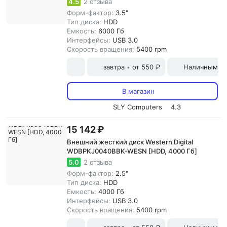
4.5
2 отзыва
Форм-фактор:
3.5"
Тип диска:
HDD
Емкость:
6000 Гб
Интерфейсы:
USB 3.0
Скорость вращения:
5400 rpm
завтра
от 550 ₽
Наличными и
•
В магазин
SLY Computers
4.3
15 142 ₽
Внешний жесткий диск Western Digital
WDBPKJ0040BBK-WESN [HDD, 4000 Гб]
5.0
2 отзыва
Форм-фактор:
2.5"
Тип диска:
HDD
Емкость:
4000 Гб
Интерфейсы:
USB 3.0
Скорость вращения:
5400 rpm