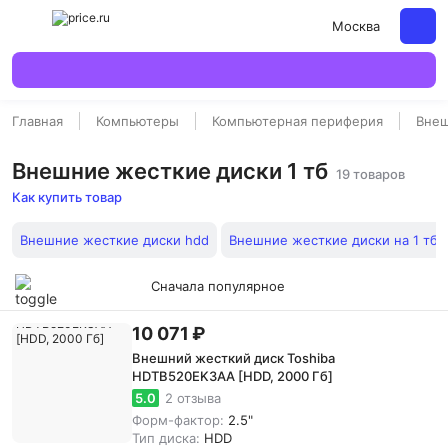
Москва
Главная
Компьютеры
Компьютерная периферия
Внеш
Внешние жесткие диски 1 тб
19 товаров
Как купить товар
Внешние жесткие диски hdd
Внешние жесткие диски на 1 тб
Сначала популярное
10 071 ₽
Внешний жесткий диск Toshiba
HDTB520EK3AA [HDD, 2000 Гб]
5.0
2 отзыва
Форм-фактор:
2.5"
Тип диска:
HDD