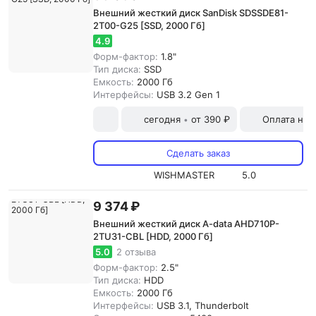
Внешний жесткий диск SanDisk SDSSDE81-
2T00-G25 [SSD, 2000 Гб]
4.9
Форм-фактор:
1.8"
Тип диска:
SSD
Емкость:
2000 Гб
Интерфейсы:
USB 3.2 Gen 1
сегодня
от 390 ₽
Оплата на
•
Сделать заказ
WISHMASTER
5.0
9 374 ₽
Внешний жесткий диск A-data AHD710P-
2TU31-CBL [HDD, 2000 Гб]
5.0
2 отзыва
Форм-фактор:
2.5"
Тип диска:
HDD
Емкость:
2000 Гб
Интерфейсы:
USB 3.1, Thunderbolt