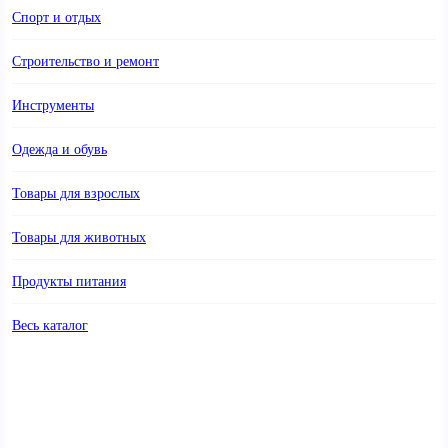
Интерфейс:
SAS
Спорт и отдых
послезавтра
•
Наличн
от 700 ₽
Строительство и ремонт
Сделать заказ
Инструменты
GuruTV.ru
4.7
Одежда и обувь
72 306 ₽
Жесткий диск Dell 400-AZYG
Товары для взрослых
4.8
Форм-фактор:
2.5"
Товары для животных
Назначение:
для сервера
Интерфейс:
SAS
Продукты питания
послезавтра
•
Наличн
от 700 ₽
Весь каталог
Сделать заказ
GuruTV.ru
4.7