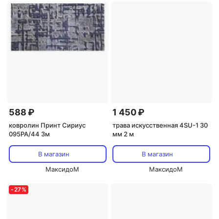
588 ₽
1 450 ₽
ковролин Принт Сириус
трава искусственная 4SU-1 30
095PA/44 3м
мм 2 м
В магазин
В магазин
МаксидоМ
МаксидоМ
-
27
%