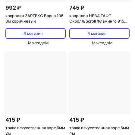
992 ₽
745 ₽
ковролин ЗАРТЕКС Варна 106
ковролин НЕВА ТАФТ
3м коричневый
Скролл/Scroll Фламинго 915
4м серый
В магазин
В магазин
МаксидоМ
МаксидоМ
415 ₽
415 ₽
трава искусственная ворс 6мм
трава искусственная ворс 6мм
2м
4м