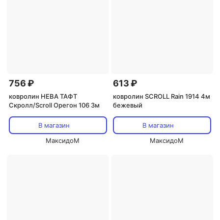
756 ₽
613 ₽
ковролин НЕВА ТАФТ
ковролин SCROLL Rain 1914 4м
Скролл/Scroll Орегон 106 3м
бежевый
В магазин
В магазин
МаксидоМ
МаксидоМ