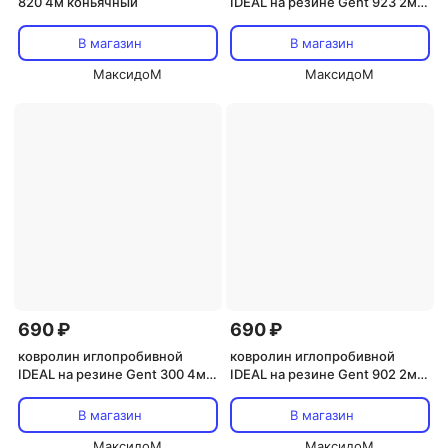
820 4м коньячный
IDEAL на резине Gent 923 2м
черный
В магазин
В магазин
МаксидоМ
МаксидоМ
690 ₽
690 ₽
ковролин иглопробивной
ковролин иглопробивной
IDEAL на резине Gent 300 4м
IDEAL на резине Gent 902 2м
коричневый
серый
В магазин
В магазин
МаксидоМ
МаксидоМ