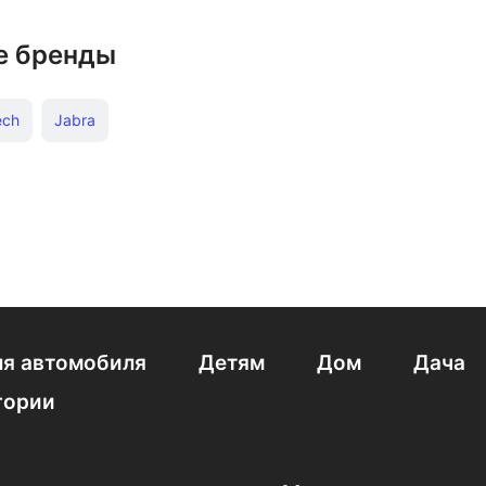
е бренды
ech
Jabra
я автомобиля
Детям
Дом
Дача
гории