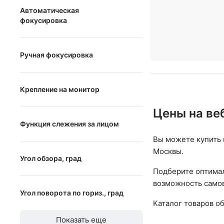
Автоматическая
фокусировка
Автоматическая фокусировка
Ручная фокусировка
Ручная фокусировка
Крепление на монитор
Крепление на монитор
Цены на ве
Функция слежения за лицом
Вы можете купить 
Функция слежения за лицом
Москвы.
Угол обзора, град
Подберите оптимал
возможность самов
от
до
Угол поворота по гориз., град
Каталог товаров о
от
до
Показать еще