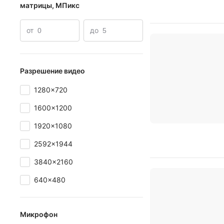
матрицы, МПикс
от
до
Разрешение видео
1280x720
1600x1200
1920x1080
2592x1944
3840x2160
640x480
Микрофон