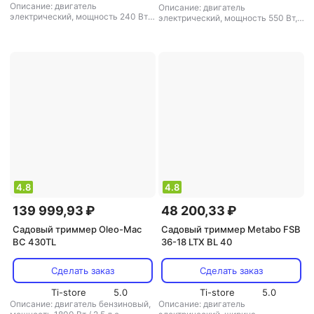
Описание: двигатель
Описание: двигатель
электрический, мощность 240 Вт,
электрический, мощность 550 Вт,
ширина скашивания 30 см, вес 3.1
ширина скашивания 35 см, вес 4.6
кг
,
режущая система: нож/леска
,
кг
,
режущая система: нож/леска
,
диаметр лески: 2 мм
,
аккумулятор:
диаметр лески: 2.4 мм
,
есть
,
вес: 3.1 кг
аккумулятор: есть
,
вес: 4.6 кг
4.8
4.8
139 999,93 ₽
48 200,33 ₽
Садовый триммер Oleo-Mac
Садовый триммер Metabo FSB
BC 430TL
36-18 LTX BL 40
Сделать заказ
Сделать заказ
Ti-store
5.0
Ti-store
5.0
Описание: двигатель бензиновый,
Описание: двигатель