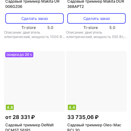
Садовый триммер Makita UR
Садовый триммер Makita DUR
006GZ06
368APT2
Сделать заказ
Сделать заказ
Ti-store
5.0
Ti-store
5.0
Описание: двигатель
Описание: двигатель
электрический, мощность 1000 Вт
электрический, мощность 550 Вт,
/ 1.36 л.с., ширина скашивания 26
ширина скашивания 35 см
,
см, вес 6.3 кг
,
режущая система:
режущая система: леска
,
диаметр
нож/леска
,
диаметр лески: 2.4 мм
лески: 2 мм
,
аккумулятор: есть
,
аккумулятор: есть
,
вес: 6.3 кг
20
СКИДКИ ДО
%
4.8
4.4
от 28 331 ₽
33 735,06 ₽
Садовый триммер DeWalt
Садовый триммер Oleo-Mac
DCMST 561P1
BCI 30