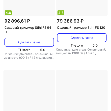
4.8
4.8
92 896,61 ₽
79 386,93 ₽
Садовый триммер Stihl FS 94
Садовый триммер Stihl FS 120
C-E
Сделать заказ
Сделать заказ
Ti-store
5.0
Описание: двигатель бензиновый,
Ti-store
5.0
мощность 1300 Вт / 1.8 л.с.,
Описание: двигатель бензиновый,
ширина скашивания 25 см, вес 6.3
мощность 900 Вт / 1.2 л.с., ширина
кг
,
режущая система: нож/леска
,
скашивания 23 см, вес 4.9 кг
,
диаметр лески: 2.4 мм
,
вес: 6.3 кг
режущая система: нож/леска
,
диаметр лески: 2.4 мм
,
вес: 4.9 кг