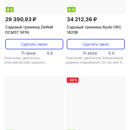
4.5
4.4
29 390,93 ₽
34 212,36 ₽
Садовый триммер DeWalt
Садовый триммер Ryobi OBC
DCMST 561N
1820B
Сделать заказ
Сделать заказ
Ti-store
5.0
Ti-store
5.0
Описание: двигатель
Описание: двигатель бензиновый,
электрический, ширина
ширина скашивания 20 см, вес 4
скашивания 36 см, вес 3.6 кг
,
кг
,
режущая система: нож/леска
,
режущая система: леска
,
диаметр
диаметр лески: 1.6 мм
,
лески: 2 мм
,
аккумулятор: есть
,
аккумулятор: есть
,
вес: 4 кг
вес: 3.6 кг
-
20
%