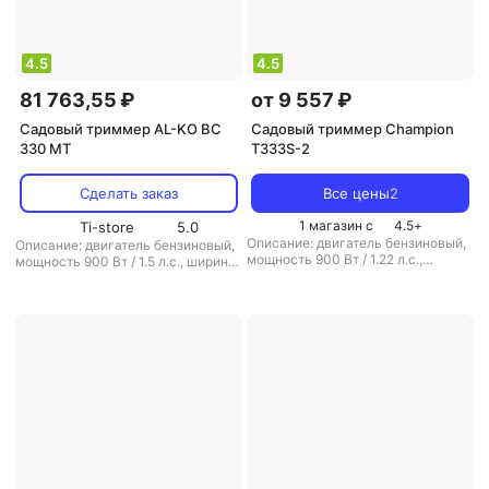
4.5
4.5
81 763,55 ₽
от 9 557 ₽
Садовый триммер AL-KO BC
Садовый триммер Champion
330 MT
T333S-2
Сделать заказ
Все цены
2
1 магазин с
4.5
+
Ti-store
5.0
Описание: двигатель бензиновый,
Описание: двигатель бензиновый,
мощность 900 Вт / 1.22 л.с.,
мощность 900 Вт / 1.5 л.с., ширина
ширина скашивания 40 см, вес 7.6
скашивания 41 см, вес 7.8 кг
,
кг
,
режущая система: нож/леска
,
режущая система: нож/леска
,
диаметр лески: 2.4 мм
,
диаметр лески: 2.5 мм
,
вес: 7.8 кг
аккумулятор: есть
,
вес: 7.6 кг