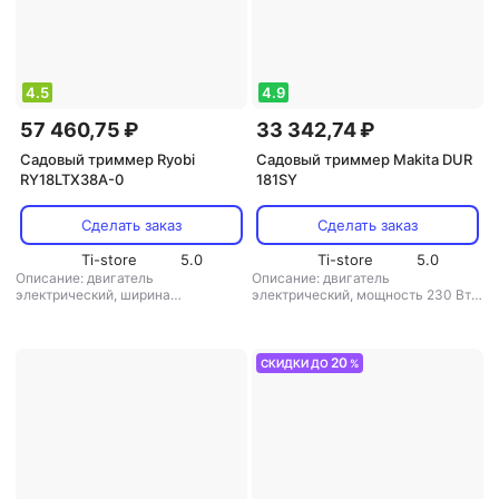
4.5
4.9
57 460,75 ₽
33 342,74 ₽
Садовый триммер Ryobi
Садовый триммер Makita DUR
RY18LTX38A-0
181SY
Сделать заказ
Сделать заказ
Ti-store
5.0
Ti-store
5.0
Описание: двигатель
Описание: двигатель
электрический, ширина
электрический, мощность 230 Вт,
скашивания 38 см
,
режущая
ширина скашивания 26 см, вес 3.1
система: леска
,
диаметр лески: 2
кг
,
режущая система: леска
,
мм
,
аккумулятор: есть
диаметр лески: 1.6 мм
,
аккумулятор: есть
,
вес: 3.1 кг
20
СКИДКИ ДО
%