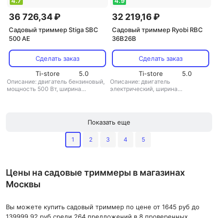
4.7
4.9
36 726,34 ₽
32 219,16 ₽
Садовый триммер Stiga SBC
Садовый триммер Ryobi RBC
500 AE
36B26B
Сделать заказ
Сделать заказ
Ti-store
5.0
Ti-store
5.0
Описание: двигатель бензиновый,
Описание: двигатель
мощность 500 Вт, ширина
электрический, ширина
скашивания 38 см, вес 4.2 кг
,
скашивания 33 см, вес 3.8 кг
,
режущая система: нож/леска
,
режущая система: нож/леска
,
диаметр лески: 2 мм
,
аккумулятор:
диаметр лески: 1.6 мм
,
есть
,
вес: 4.2 кг
аккумулятор: есть
,
вес: 3.8 кг
Показать еще
1
2
3
4
5
Цены на садовые триммеры в магазинах
Москвы
Вы можете купить садовый триммер по цене от 1645 руб до
139999.92 руб среди 264 предложений в 8 проверенных