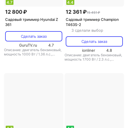
4.7
4.4
12 800 ₽
12 361 ₽
15 451 ₽
Садовый триммер Hyundai Z
Садовый триммер Champion
361
T463S-2
3 сделали выбор
Сделать заказ
Сделать заказ
GuruTV.ru
4.7
Описание: двигатель бензиновый,
ionliner
4.8
мощность 1000 Вт / 1.36 л.с.,
Описание: двигатель бензиновый,
ширина скашивания 45 см, вес 8.3
мощность 1700 Вт / 2.3 л.с.,
кг
,
режущая система: нож/леска
,
ширина скашивания 25.5 см, вес 8
диаметр лески: 2.4 мм
,
кг
,
режущая система: нож/леска
,
аккумулятор: есть
,
вес: 8.3 кг
диаметр лески: 2.4 мм
,
аккумулятор: есть
,
вес: 8 кг