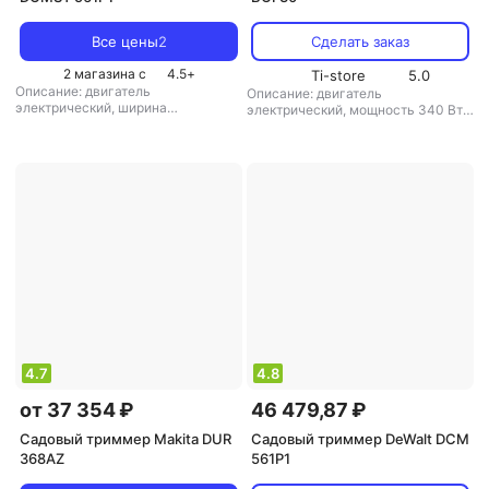
Все цены
2
Сделать заказ
2 магазина с
4.5
+
Ti-store
5.0
Описание: двигатель
Описание: двигатель
электрический, ширина
электрический, мощность 340 Вт,
скашивания 33 см, вес 3.6 кг
,
ширина скашивания 30 см, вес 2.9
режущая система: леска
,
диаметр
кг
,
режущая система: леска
,
лески: 2.5 мм
,
аккумулятор: есть
,
диаметр лески: 2 мм
,
аккумулятор:
вес: 3.6 кг
есть
,
вес: 2.9 кг
4.7
4.8
от 37 354 ₽
46 479,87 ₽
Садовый триммер Makita DUR
Садовый триммер DeWalt DCM
368AZ
561P1