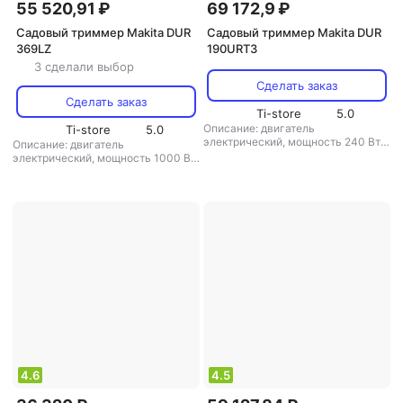
55 520,91 ₽
69 172,9 ₽
Садовый триммер Makita DUR
Садовый триммер Makita DUR
369LZ
190URT3
3 сделали выбор
Сделать заказ
Сделать заказ
Ti-store
5.0
Описание: двигатель
Ti-store
5.0
электрический, мощность 240 Вт,
Описание: двигатель
ширина скашивания 30 см, вес 3.7
электрический, мощность 1000 Вт,
кг
,
режущая система: нож/леска
,
ширина скашивания 43 см, вес 6.1
диаметр лески: 2.4 мм
,
кг
,
режущая система: нож/леска
,
аккумулятор: есть
,
вес: 3.7 кг
диаметр лески: 2.4 мм
,
аккумулятор: есть
,
вес: 6.1 кг
4.6
4.5