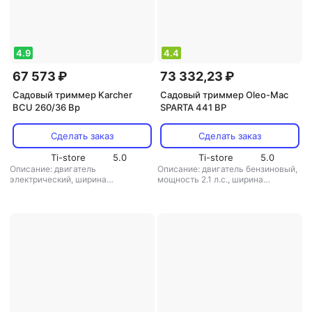
4.9
4.4
67 573 ₽
73 332,23 ₽
Садовый триммер Karcher
Садовый триммер Oleo-Mac
BCU 260/36 Bp
SPARTA 441 BP
Сделать заказ
Сделать заказ
Ti-store
5.0
Ti-store
5.0
Описание: двигатель
Описание: двигатель бензиновый,
электрический, ширина
мощность 2.1 л.с., ширина
скашивания 26 см, вес 4.2 кг
,
скашивания 23 см, вес 9.5 кг
,
режущая система: нож/леска
,
режущая система: леска
,
диаметр
диаметр лески: 1.6 мм
,
лески: 3 мм
,
вес: 9.5 кг
аккумулятор: есть
,
вес: 4.2 кг