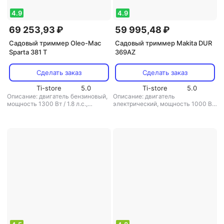
4.9
4.9
69 253,93 ₽
59 995,48 ₽
Садовый триммер Oleo-Mac
Садовый триммер Makita DUR
Sparta 381 T
369AZ
Сделать заказ
Сделать заказ
Ti-store
5.0
Ti-store
5.0
Описание: двигатель бензиновый,
Описание: двигатель
мощность 1300 Вт / 1.8 л.с.,
электрический, мощность 1000 Вт
ширина скашивания 38 см, вес 7.9
/ 1.36 л.с., ширина скашивания 43
кг
,
режущая система: нож/леска
,
см, вес 6 кг
,
режущая система:
диаметр лески: 3 мм
,
вес: 7.9 кг
нож/леска
,
диаметр лески: 2.4 мм
,
аккумулятор: есть
,
вес: 6 кг