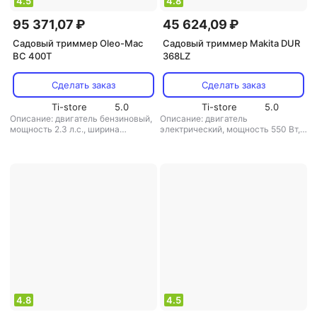
4.5
4.8
95 371,07 ₽
45 624,09 ₽
Садовый триммер Oleo-Mac
Садовый триммер Makita DUR
BC 400T
368LZ
Сделать заказ
Сделать заказ
Ti-store
5.0
Ti-store
5.0
Описание: двигатель бензиновый,
Описание: двигатель
мощность 2.3 л.с., ширина
электрический, мощность 550 Вт,
скашивания 45 см, вес 8.3 кг
,
ширина скашивания 35 см, вес 3.9
режущая система: леска
,
диаметр
кг
,
режущая система: нож/леска
,
лески: 3 мм
,
вес: 8.3 кг
диаметр лески: 2.4 мм
,
аккумулятор: есть
,
вес: 3.9 кг
4.8
4.5