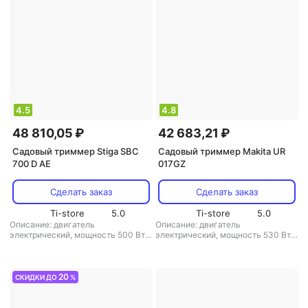
4.5
4.8
48 810,05 ₽
42 683,21 ₽
Садовый триммер Stiga SBC
Садовый триммер Makita UR
700 D AE
017GZ
Сделать заказ
Сделать заказ
Ti-store
5.0
Ti-store
5.0
Описание: двигатель
Описание: двигатель
электрический, мощность 500 Вт,
электрический, мощность 530 Вт,
ширина скашивания 38 см, вес 6
вес 4.2 кг
,
режущая система: нож/
кг
,
режущая система: леска
,
леска
,
диаметр лески: 2 мм
,
диаметр лески: 2 мм
,
аккумулятор:
аккумулятор: есть
,
вес: 4.2 кг
есть
,
вес: 6 кг
20
СКИДКИ ДО
%