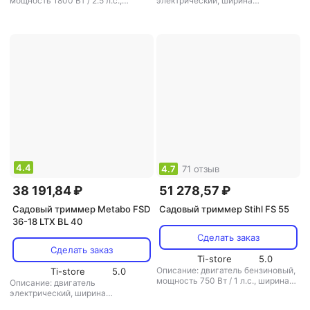
мощность 1800 Вт / 2.5 л.с.,
электрический, ширина
ширина скашивания 44 см, вес 8.5
скашивания 40 см, вес 4.8 кг
,
кг
,
режущая система: нож/леска
,
режущая система: нож/леска
,
диаметр лески: 3.3 мм
,
диаметр лески: 2 мм
,
аккумулятор:
аккумулятор: есть
,
вес: 8.5 кг
есть
,
вес: 4.8 кг
4.4
4.7
71 отзыв
38 191,84 ₽
51 278,57 ₽
Садовый триммер Metabo FSD
Садовый триммер Stihl FS 55
36-18 LTX BL 40
Сделать заказ
Сделать заказ
Ti-store
5.0
Описание: двигатель бензиновый,
Ti-store
5.0
мощность 750 Вт / 1 л.с., ширина
Описание: двигатель
скашивания 55 см, вес 5 кг
,
электрический, ширина
режущая система: нож/леска
,
скашивания 40 см, вес 100 кг
,