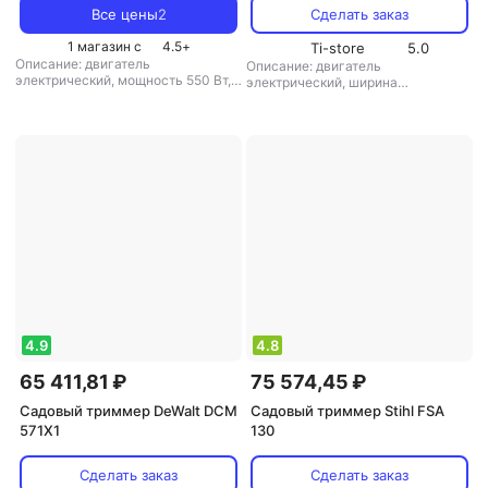
Все цены
2
Сделать заказ
1 магазин с
4.5
+
Ti-store
5.0
Описание: двигатель
Описание: двигатель
электрический, мощность 550 Вт,
электрический, ширина
ширина скашивания 35 см, вес 4.1
скашивания 33 см, вес 4.1 кг
,
кг
,
режущая система: нож/леска
,
режущая система: нож/леска
,
диаметр лески: 2.4 мм
,
диаметр лески: 2 мм
,
аккумулятор:
аккумулятор: есть
,
вес: 4.1 кг
есть
,
вес: 4.1 кг
4.9
4.8
65 411,81 ₽
75 574,45 ₽
Садовый триммер DeWalt DCM
Садовый триммер Stihl FSA
571X1
130
Сделать заказ
Сделать заказ