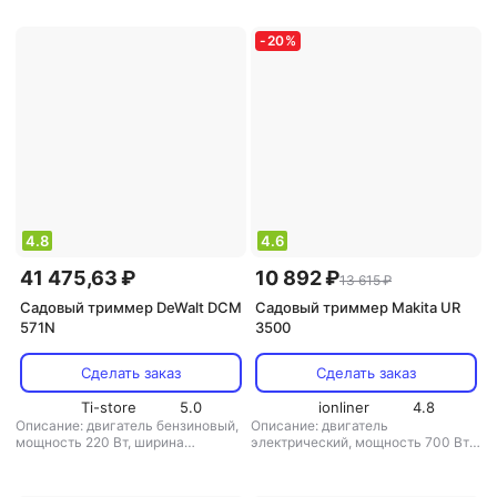
диаметр лески: 2.4 мм
,
вес: 5 кг
режущая система: нож/леска
,
диаметр лески: 2 мм
,
аккумулятор:
есть
,
вес: 100 кг
-
20
%
4.8
4.6
41 475,63 ₽
10 892 ₽
13 615 ₽
Садовый триммер DeWalt DCM
Садовый триммер Makita UR
571N
3500
Сделать заказ
Сделать заказ
Ti-store
5.0
ionliner
4.8
Описание: двигатель бензиновый,
Описание: двигатель
мощность 220 Вт, ширина
электрический, мощность 700 Вт /
скашивания 38 см, вес 4.6 кг
,
1 л.с., ширина скашивания 35 см,
режущая система: нож/леска
,
вес 4.3 кг
,
режущая система:
диаметр лески: 2 мм
,
аккумулятор:
нож/леска
,
диаметр лески: 2 мм
,