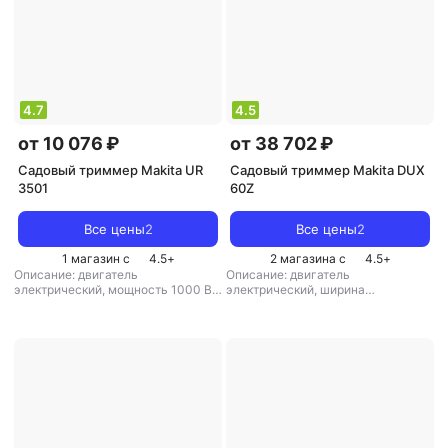
4.7
4.5
от 10 076 ₽
от 38 702 ₽
Садовый триммер Makita UR
Садовый триммер Makita DUX
3501
60Z
Все цены
2
Все цены
2
1 магазин с
4.5
+
2 магазина с
4.5
+
Описание: двигатель
Описание: двигатель
электрический, мощность 1000 Вт
электрический, ширина
/ 1.4 л.с., ширина скашивания 35
скашивания 23 см, вес 5.6 кг
,
см, вес 4.3 кг
,
режущая система:
режущая система: нож/леска
,
нож/леска
,
диаметр лески: 2 мм
,
аккумулятор: есть
,
вес: 5.6 кг
аккумулятор: нет
,
вес: 4.3 кг