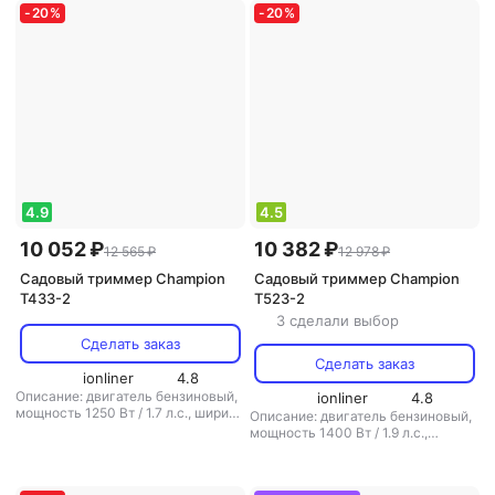
есть
,
вес: 4.6 кг
аккумулятор: нет
,
вес: 4.3 кг
-
20
%
-
20
%
4.9
4.5
10 052 ₽
10 382 ₽
12 565 ₽
12 978 ₽
Садовый триммер Champion
Садовый триммер Champion
T433-2
T523-2
3 сделали выбор
Сделать заказ
Сделать заказ
ionliner
4.8
Описание: двигатель бензиновый,
ionliner
4.8
мощность 1250 Вт / 1.7 л.с., ширина
Описание: двигатель бензиновый,
скашивания 40 см, вес 7.2 кг
,
мощность 1400 Вт / 1.9 л.с.,
режущая система: нож/леска
,
ширина скашивания 40 см, вес 7.4
диаметр лески: 2.4 мм
,
кг
,
режущая система: нож/леска
,
аккумулятор: есть
,
вес: 7.2 кг
диаметр лески: 2.4 мм
,