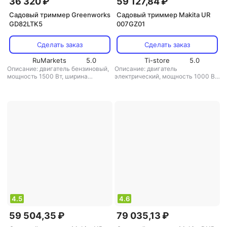
36 320 ₽
59 127,84 ₽
Садовый триммер Greenworks
Садовый триммер Makita UR
GD82LTK5
007GZ01
Сделать заказ
Сделать заказ
RuMarkets
5.0
Ti-store
5.0
Описание: двигатель бензиновый,
Описание: двигатель
мощность 1500 Вт, ширина
электрический, мощность 1000 Вт
скашивания 40 см, вес 8.3 кг
,
/ 1.36 л.с., ширина скашивания 43
режущая система: нож/леска
,
см, вес 11.4 кг
,
режущая система:
диаметр лески: 2.4 мм
,
нож/леска
,
диаметр лески: 2 мм
,
аккумулятор: есть
,
вес: 8.3 кг
аккумулятор: есть
,
вес: 11.4 кг
4.5
4.6
59 504,35 ₽
79 035,13 ₽