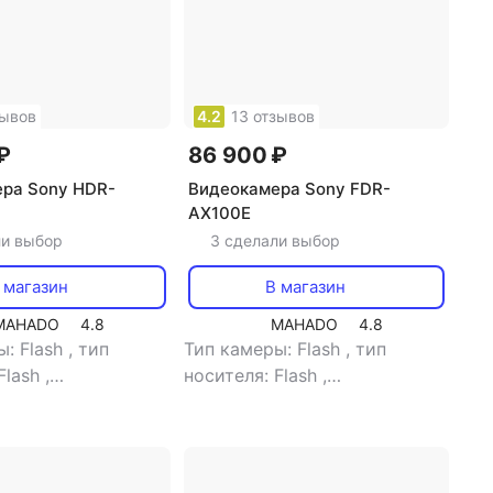
зывов
4.2
13 отзывов
₽
86 900 ₽
ра Sony HDR-
Видеокамера Sony FDR-
AX100E
ли выбор
3 сделали выбор
 магазин
В магазин
MAHADO
4.8
MAHADO
4.8
ы: Flash
,
тип
Тип камеры: Flash
,
тип
Flash
,
носителя: Flash
,
ель: нет
,
объем
видоискатель: есть
,
тип
й памяти: 32 Gb
,
видоискателя: цветной
,
-экрана: 3"
,
объем встроенной памяти:
 экран: есть
,
тип
128 Gb
,
размер жк-экрана: