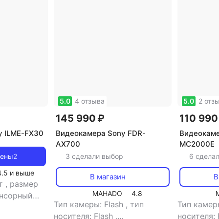
5.0
4 отзыва
5.0
2 отз
145 990 ₽
110 990
y ILME-FX30
Видеокамера Sony FDR-
Видеокаме
AX700
MC2000E
цены
2
3 сделали выбор
6 сдела
4.5
и выше
В магазин
В
ет
,
размер
MAHADO
4.8
нсорный
Тип камеры: Flash
,
тип
Тип камер
карт памяти:
носителя: Flash
,
носителя: 