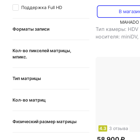
Поддержка Full HD
В магази
MAHADO
Тип камеры: HDV
Форматы записи
носителя: miniDV,
1080p
видоискатель: е
Кол-во пикселей матрицы,
видоискателя: ц
1080i
мпикс.
размер жк-экрана
720p
карт памяти: SD,
от
до
Stick Duo
576p
Тип матрицы
576i
CCD
480p
Кол-во матриц
CMOS
480i
1
MOS
Физический размер матрицы
3
4.3
3 отзыва
1/2 дюйм
58 900 ₽