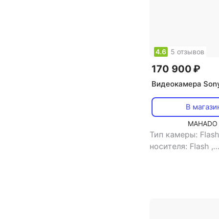
4.6
5 отзывов
170 900 ₽
Видеокамера Son
В магази
MAHADO
Тип камеры: Flas
носителя: Flash
,
видоискатель: е
встроенной памя
размер жк-экрана
сенсорный экран
карт памяти: Mem
Pro, SD, SDXC, S