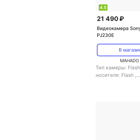
4.5
21 490 ₽
Видеокамера Son
PJ230E
В магази
MAHADO
Тип камеры: Flas
носителя: Flash
,
видоискатель: н
встроенной памя
размер жк-экрана
карт памяти: SD,
Memory Stick Pro
Memory Stick, Me
Pro Duo, Memory 