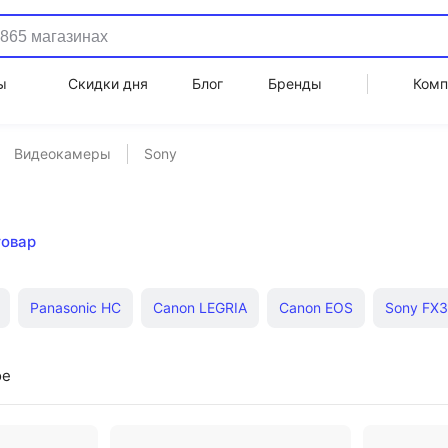
ы
Скидки дня
Блог
Бренды
Комп
Видеокамеры
Sony
товар
Panasonic HC
Canon LEGRIA
Canon EOS
Sony FX3
ры 4K
Sony HDR
DJI Pocket 2
DJI Osmo Pocket
Go
ое