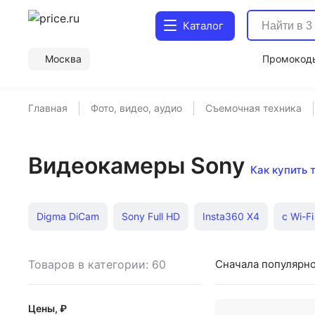
Каталог
Москва
Промокод
Главная
Фото, видео, аудио
Съемочная техника
Видеокамеры Sony
Как купить 
Digma DiCam
Sony Full HD
Insta360 X4
с Wi-Fi
Экшн камера GoPro
Экшн камера DJI
Экшн-каме
Товаров в категории: 60
Сначала популярн
Цены, ₽