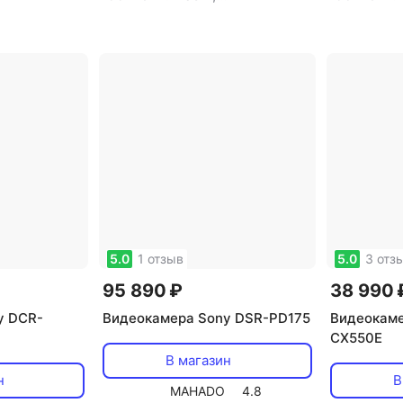
видоискатель: есть
,
тип
видоискат
видоискателя: цветной
,
видоискат
размер жк-экрана: 3.5"
,
объем вст
сенсорный экран: есть
,
тип
Gb
,
разме
карт памяти: Memory Stick
тип карт п
Pro, SD, SDXC, SDHC, micro
Memory Sti
SD, Memory Stick, Memory
Memory Sti
Stick Pro Duo, Memory Stick
Pro Duo
Duo
5.0
1 отзыв
5.0
3 отз
95 890 ₽
38 990 
y DCR-
Видеокамера Sony DSR-PD175
Видеокаме
CX550E
В магазин
н
В
MAHADO
4.8