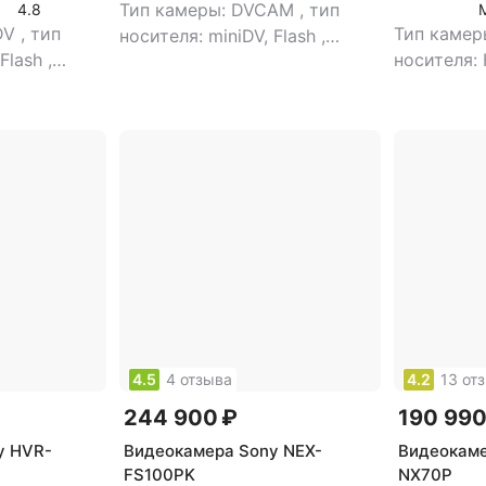
Тип камеры: DVCAM
,
тип
4.8
iDV
,
тип
Тип камер
носителя: miniDV, Flash
,
 Flash
,
носителя: 
видоискатель: есть
,
тип
сть
,
тип
видоискат
видоискателя: цветной
,
ветной
,
видоискат
размер жк-экрана: 3.2"
,
тип
: 3.2"
,
тип
объем вст
карт памяти: Memory Stick,
ory Stick
Gb
,
разме
Memory Stick Pro Duo,
tick Pro HG
сенсорный
Memory Stick Duo
k, Memory
карт памят
mory Stick
Pro, SD, 
Stick Pro
Stick, Mem
Memory St
4.5
4 отзыва
4.2
13 от
244 900 ₽
190 990
y HVR-
Видеокамера Sony NEX-
Видеокаме
FS100PK
NX70P