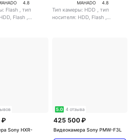
MAHADO
4.8
MAHADO
4.8
ы: Flash
,
тип
Тип камеры: HDD
,
тип
HDD, Flash
,
носителя: HDD, Flash
,
ель: есть
,
тип
видоискатель: есть
,
тип
еля: цветной
,
видоискателя: цветной
,
роенной памяти: 64
объем встроенной памяти:
р жк-экрана: 3.5"
,
240 Gb
,
размер жк-экрана:
 экран: есть
,
тип
3.5"
,
сенсорный экран: есть
,
и: Memory Stick
тип карт памяти: SD, Memory
SDXC, SDHC, Memory
Stick Pro, SDHC, Memory Stick
 HG Duo, Memory
Pro HG Duo, Memory Stick,
ory Stick Pro Duo,
Memory Stick Pro Duo,
ick Duo
Memory Stick Duo
зывов
5.0
4 отзыва
 ₽
425 500 ₽
ра Sony HXR-
Видеокамера Sony PMW-F3L