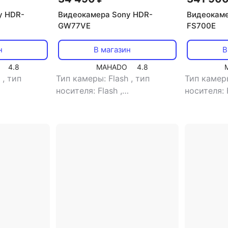
y HDR-
Видеокамера Sony HDR-
Видеокаме
GW77VE
FS700E
н
В магазин
В
4.8
MAHADO
4.8
h
,
тип
Тип камеры: Flash
,
тип
Тип камер
носителя: Flash
,
носителя: 
сть
,
тип
видоискатель: нет
,
объем
видоискат
ветной
,
встроенной памяти: 16 Gb
,
видоискат
 памяти: 96
размер жк-экрана: 3"
,
размер жк
рана: 3"
,
сенсорный экран: есть
,
тип
карт памят
: есть
,
тип
карт памяти: micro SDHC,
Memory Sti
C, SD,
MMC, micro SD
Memory St
, SDHC,
Memory Sti
mory Stick
Memory St
Stick Duo