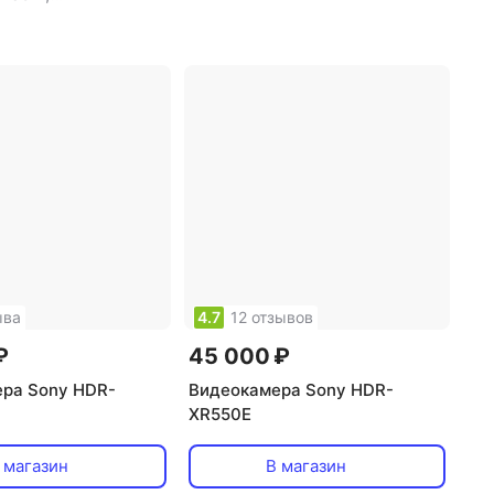
ель: есть
,
тип
еля: цветной
,
роенной памяти: 64
р жк-экрана: 2.7"
,
амяти: SDXC, SD,
ck Pro, SDHC,
ck, Memory Stick
ыва
4.7
12 отзывов
₽
45 000 ₽
ра Sony HDR-
Видеокамера Sony HDR-
XR550E
 магазин
В магазин