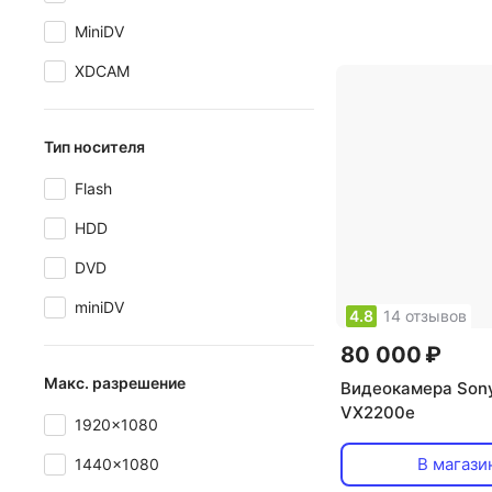
MiniDV
XDCAM
Тип носителя
Flash
HDD
DVD
miniDV
4.8
14 отзывов
80 000 ₽
Макс. разрешение
Видеокамера Son
VX2200e
1920x1080
В магази
1440x1080