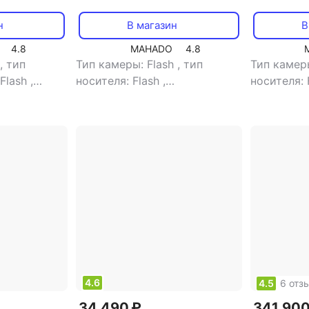
н
В магазин
В
4.8
MAHADO
4.8
,
тип
Тип камеры: Flash
,
тип
Тип камер
 Flash
,
носителя: Flash
,
носителя: 
сть
,
тип
видоискатель: нет
,
объем
видоискат
ветной
,
встроенной памяти: 128 Gb
,
встроенно
: 3.2"
,
тип
размер жк-экрана: 3.5"
,
размер жк
 CF, Memory
сенсорный экран: есть
,
тип
сенсорный
карт памяти: SD, SDXC,
карт памят
Memory Stick Pro, SDHC,
Pro, SD, 
Memory Stick Pro Duo,
Stick Pro 
Memory Stick Duo
Duo
4.6
4.5
6 отз
34 490 ₽
341 900