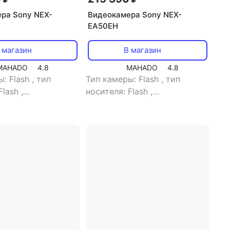
ра Sony NEX-
Видеокамера Sony NEX-
EA50EH
 магазин
В магазин
MAHADO
4.8
MAHADO
4.8
ы: Flash
,
тип
Тип камеры: Flash
,
тип
Flash
,
носителя: Flash
,
ель: есть
,
тип
видоискатель: есть
,
размер
еля: цветной
,
жк-экрана: 3.5"
,
тип карт
-экрана: 3.5"
,
тип
памяти: SD, SDXC, SDHC, CF,
и: SD, SDXC,
Memory Stick Duo
ck Pro, SDHC,
ick Pro HG Duo,
ck Pro Duo,
ick Duo