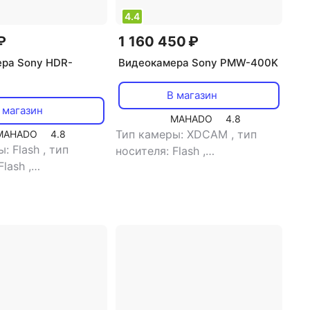
4.4
₽
1 160 450 ₽
ра Sony HDR-
Видеокамера Sony PMW-400K
В магазин
 магазин
MAHADO
4.8
Тип камеры: XDCAM
,
тип
MAHADO
4.8
ы: Flash
,
тип
носителя: Flash
,
Flash
,
видоискатель: есть
,
тип
ель: нет
,
объем
видоискателя: цветной
,
й памяти: 16 Gb
,
объем встроенной памяти:
-экрана: 3"
,
100 Gb
,
размер жк-экрана:
 экран: есть
,
тип
3.5"
,
тип карт памяти: SD
ти: SD, SDXC, SDHC,
ck, Memory Stick