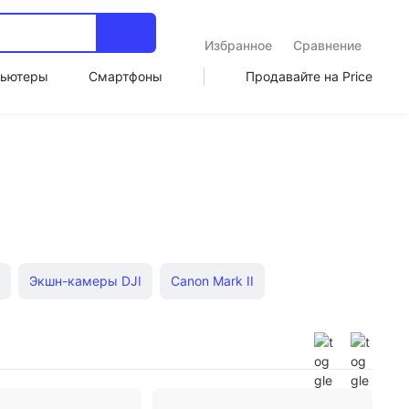
Избранное
Сравнение
ьютеры
Смартфоны
Продавайте на Price
Экшн-камеры DJI
Canon Mark II
Pro Hero
черные
Full HD
Видеокамеры 4К