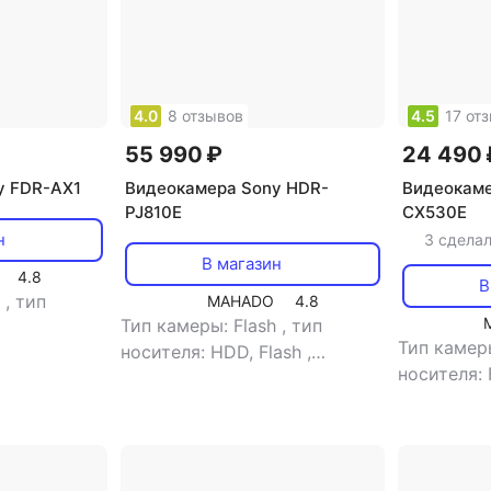
4.0
8 отзывов
4.5
17 от
55 990 ₽
24 490 
y FDR-AX1
Видеокамера Sony HDR-
Видеокаме
PJ810E
CX530E
н
3 сдела
В магазин
4.8
В
h
,
тип
MAHADO
4.8
Тип камеры: Flash
,
тип
Тип камер
носителя: HDD, Flash
,
сть
,
объем
носителя: 
видоискатель: есть
,
тип
ти: 50 Gb
,
видоискат
видоискателя: цветной
,
: 3.5"
,
встроенно
объем встроенной памяти: 32
: нет
,
тип
размер жк
Gb
,
размер жк-экрана: 3"
,
ory Stick
сенсорный
сенсорный экран: есть
,
тип
DHC, Memory