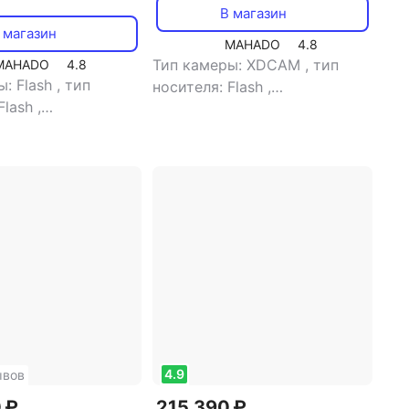
В магазин
 магазин
MAHADO
4.8
Тип камеры: XDCAM
,
тип
MAHADO
4.8
ы: Flash
,
тип
носителя: Flash
,
Flash
,
видоискатель: есть
,
размер
ель: есть
,
объем
жк-экрана: 3.5"
,
тип карт
й памяти: 96 Gb
,
памяти: SD
-экрана: 3.5"
,
 экран: есть
,
тип
и: Memory Stick
SDXC, SDHC, Memory
Duo, Memory Stick
4.9
ывов
 ₽
215 390 ₽