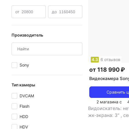
от
до
Производитель
4.3
6 отзывов
Sony
от 118 990 ₽
Видеокамера Son
Тип камеры
Сравнить 
DVCAM
2 магазина с
Flash
Видоискатель: н
жк-экрана: 3"
,
се
HDD
экран: есть
,
тип 
HDV
SDXC, SD, P2