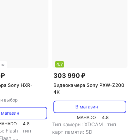
4.7
ыва
 ₽
303 990 ₽
ра Sony HXR-
Видеокамера Sony PXW-Z200
4K
ли выбор
В магазин
 магазин
MAHADO
4.8
MAHADO
4.8
Тип камеры: XDCAM
,
тип
ы: Flash
,
тип
карт памяти: SD
Flash
,