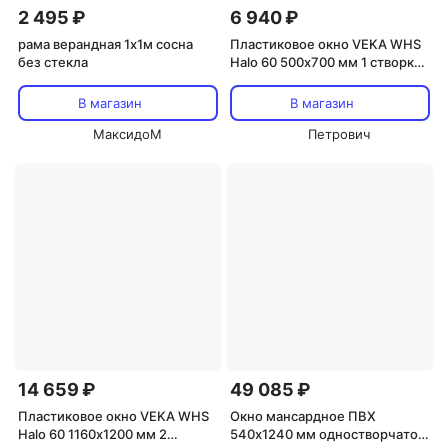
2 495 ₽
6 940 ₽
рама верандная 1х1м сосна
Пластиковое окно VEKA WHS
без стекла
Halo 60 500х700 мм 1 створка
откидная фрамуга
однокамерное
В магазин
В магазин
МаксидоМ
Петрович
14 659 ₽
49 085 ₽
Пластиковое окно VEKA WHS
Окно мансардное ПВХ
Halo 60 1160х1200 мм 2
540х1240 мм одностворчатое