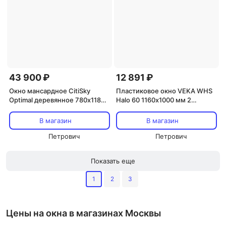
43 900 ₽
12 891 ₽
Окно мансардное CitiSky
Пластиковое окно VEKA WHS
Optimal деревянное 780х1180
Halo 60 1160х1000 мм 2
мм одностворчатое с окладом
створки левая глухая правая
поворотно-откидная
В магазин
В магазин
однокамерное
Петрович
Петрович
Показать еще
1
2
3
Цены на окна в магазинах Москвы