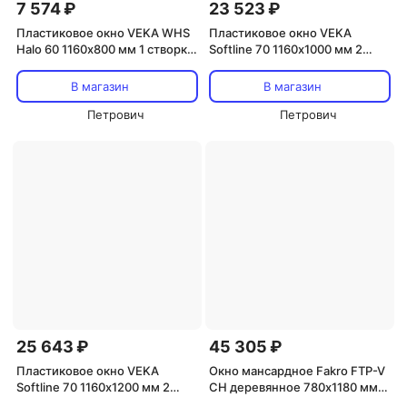
7 574 ₽
23 523 ₽
Пластиковое окно VEKA WHS
Пластиковое окно VEKA
Halo 60 1160х800 мм 1 створка
Softline 70 1160х1000 мм 2
глухая однокамерное
створки левая глухая правая
поворотно-откидная
В магазин
В магазин
двухкамерное с
Петрович
энергосбережением
Петрович
25 643 ₽
45 305 ₽
Пластиковое окно VEKA
Окно мансардное Fakro FTP-V
Softline 70 1160х1200 мм 2
CH деревянное 780х1180 мм
створки левая глухая правая
одностворчатое