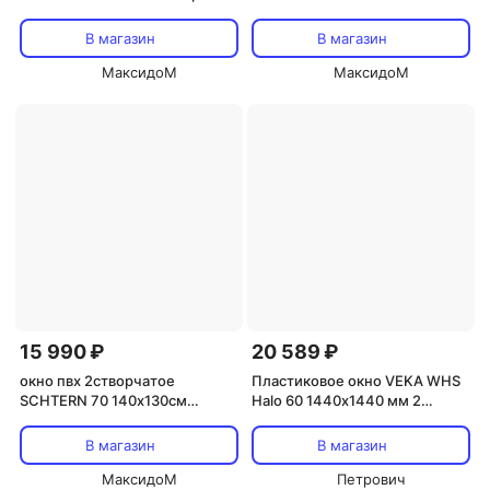
поворотно-откидное
правое поворотно-откидное
В магазин
В магазин
МаксидоМ
МаксидоМ
15 990 ₽
20 589 ₽
окно пвх 2створчатое
Пластиковое окно VEKA WHS
SСHTERN 70 140х130см
Halo 60 1440х1440 мм 2
правое поворотно-откидное
створки левая глухая правая
поворотно-откидная
В магазин
В магазин
двухкамерное
МаксидоМ
Петрович