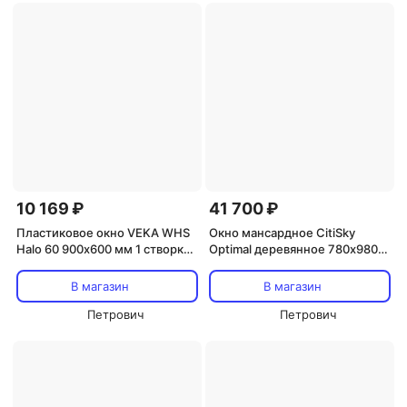
10 169 ₽
41 700 ₽
Пластиковое окно VEKA WHS
Окно мансардное CitiSky
Halo 60 900х600 мм 1 створка
Optimal деревянное 780х980
правая поворотно-откидная
мм одностворчатое с окладом
однокамерное дуб темный
В магазин
В магазин
Петрович
Петрович