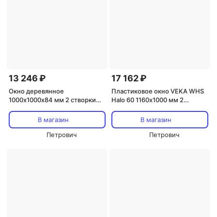
13 246 ₽
17 162 ₽
Окно деревянное
Пластиковое окно VEKA WHS
1000х1000х84 мм 2 створки
Halo 60 1160х1000 мм 2
поворотные
створки левая глухая правая
поворотно-откидная
В магазин
В магазин
двухкамерное дуб темный
Петрович
Петрович