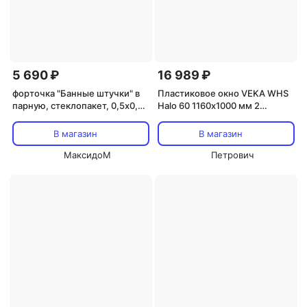
5 690 ₽
16 989 ₽
форточка "Банные штучки" в
Пластиковое окно VEKA WHS
парную, стеклопакет, 0,5х0,5
Halo 60 1160х1000 мм 2
м, с ручкой, затвором,
створки левая поворотная
петлями, липа в кор.
правая поворотно-откидная
В магазин
В магазин
двухкамерное
МаксидоМ
Петрович