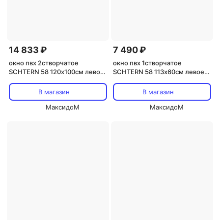
14 833 ₽
7 490 ₽
окно пвх 2створчатое
окно пвх 1створчатое
SСHTERN 58 120х100см левое
SСHTERN 58 113х60см левое
поворотное/правое
поворотно-откидное
поворотно-откидное
В магазин
В магазин
МаксидоМ
МаксидоМ