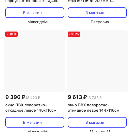
парную, стеклопакет, 0,4х0,5
Halo 60 1160х1200 мм 1
м, с ручкой, затвором,
створка глухая однокамерное
петлями, липа в кор.
В магазин
В магазин
МаксидоМ
Петрович
-
30
%
-
30
%
9 396 ₽
9 613 ₽
13 423 ₽
13 733 ₽
окно ПВХ поворотно-
окно ПВХ поворотно-
откидное левое 140х116см
откидное левое 144х116см
В магазин
В магазин
МаксидоМ
МаксидоМ