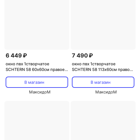
6 449 ₽
7 490 ₽
окно пвх 1створчатое
окно пвх 1створчатое
SСHTERN 58 60х60см правое
SСHTERN 58 113х60см правое
поворотно-откидное
поворотно-откидное
В магазин
В магазин
МаксидоМ
МаксидоМ