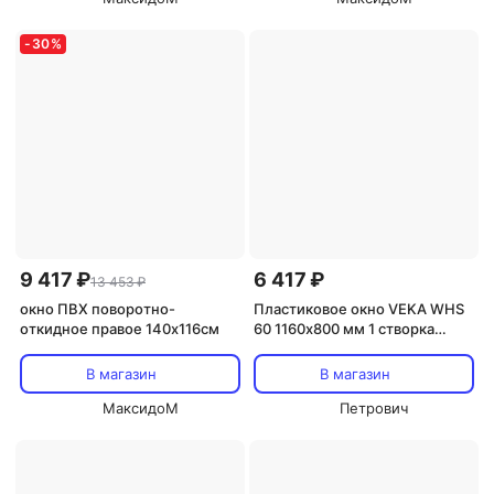
-
30
%
9 417 ₽
6 417 ₽
13 453 ₽
окно ПВХ поворотно-
Пластиковое окно VEKA WHS
откидное правое 140х116см
60 1160х800 мм 1 створка
глухая с одним стеклом
В магазин
В магазин
МаксидоМ
Петрович