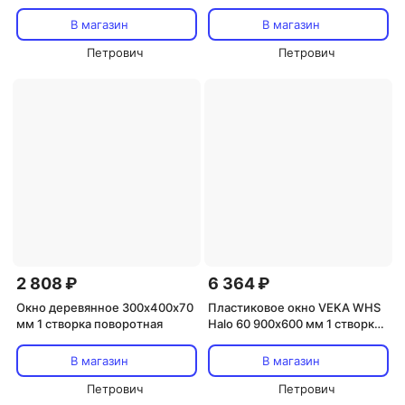
створки левая глухая правая
из профиля Rehau с
поворотно-откидная
комплектующими
В магазин
В магазин
однокамерное
Петрович
Петрович
2 808 ₽
6 364 ₽
Окно деревянное 300х400х70
Пластиковое окно VEKA WHS
мм 1 створка поворотная
Halo 60 900х600 мм 1 створка
глухая однокамерное
В магазин
В магазин
Петрович
Петрович