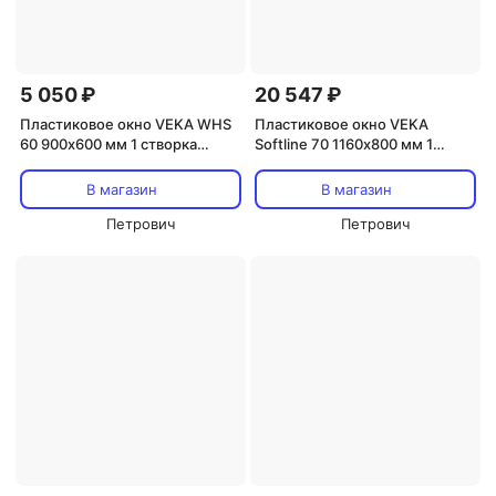
5 050 ₽
20 547 ₽
Пластиковое окно VEKA WHS
Пластиковое окно VEKA
60 900х600 мм 1 створка
Softline 70 1160х800 мм 1
глухая с одним стеклом
створка правая поворотно-
откидная двухкамерное с
В магазин
В магазин
энергосбережением
Петрович
Петрович