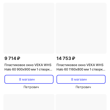
9 714 ₽
14 753 ₽
Пластиковое окно VEKA WHS
Пластиковое окно VEKA WHS
Halo 60 900х900 мм 1 створка
Halo 60 1160х800 мм 1 створка
правая поворотно-откидная
правая поворотно-откидная
однокамерное
однокамерное серое
В магазин
В магазин
Петрович
Петрович