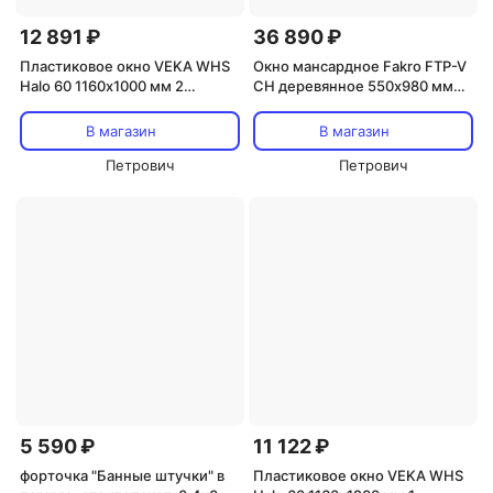
12 891 ₽
36 890 ₽
Пластиковое окно VEKA WHS
Окно мансардное Fakro FTP-V
Halo 60 1160х1000 мм 2
CH деревянное 550х980 мм
створки правая глухая левая
одностворчатое
поворотно-откидная
В магазин
В магазин
однокамерное
Петрович
Петрович
5 590 ₽
11 122 ₽
форточка "Банные штучки" в
Пластиковое окно VEKA WHS