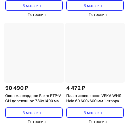
поворотно-откидная
В магазин
В магазин
двухкамерное с
энергосбережением
Петрович
Петрович
50 490 ₽
4 472 ₽
Окно мансардное Fakro FTP-V
Пластиковое окно VEKA WHS
CH деревянное 780х1400 мм
Halo 60 600х600 мм 1 створка
одностворчатое
глухая однокамерное
В магазин
В магазин
Петрович
Петрович