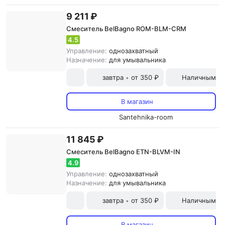
9 211 ₽
Смеситель BelBagno ROM-BLM-CRM
4.5
Управление:
однозахватный
Назначение:
для умывальника
завтра
от 350 ₽
Наличными и
•
В магазин
Santehnika-room
11 845 ₽
Смеситель BelBagno ETN-BLVM-IN
4.9
Управление:
однозахватный
Назначение:
для умывальника
завтра
от 350 ₽
Наличными и
•
В магазин