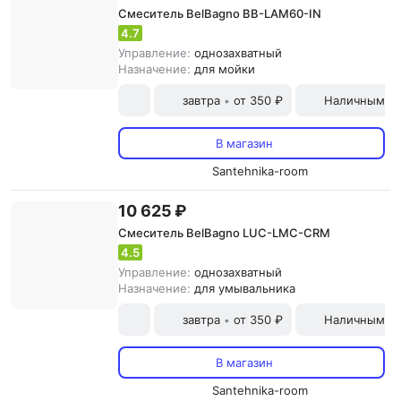
Смеситель BelBagno BB-LAM60-IN
4.7
Управление:
однозахватный
Назначение:
для мойки
завтра
от 350 ₽
Наличными и
•
В магазин
Santehnika-room
10 625 ₽
Смеситель BelBagno LUC-LMC-CRM
4.5
Управление:
однозахватный
Назначение:
для умывальника
завтра
от 350 ₽
Наличными и
•
В магазин
Santehnika-room