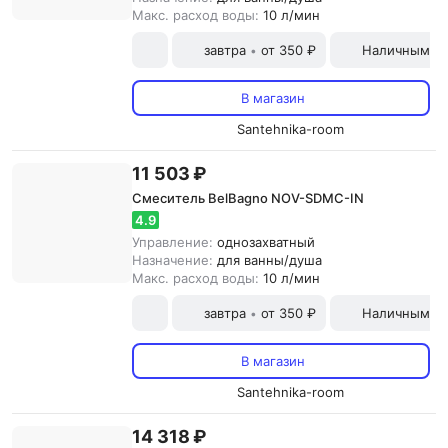
Макс. расход воды:
10 л/мин
завтра
от 350 ₽
Наличными и
•
В магазин
Santehnika-room
11 503 ₽
Смеситель BelBagno NOV-SDMC-IN
4.9
Управление:
однозахватный
Назначение:
для ванны/душа
Макс. расход воды:
10 л/мин
завтра
от 350 ₽
Наличными и
•
В магазин
Santehnika-room
14 318 ₽