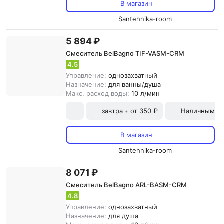
В магазин
Santehnika-room
5 894 ₽
Смеситель BelBagno TIF-VASM-CRM
4.5
Управление:
однозахватный
Назначение:
для ванны/душа
Макс. расход воды:
10 л/мин
завтра
от 350 ₽
Наличными и
•
В магазин
Santehnika-room
8 071 ₽
Смеситель BelBagno ARL-BASM-CRM
4.8
Управление:
однозахватный
Назначение:
для душа