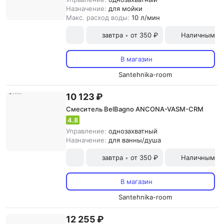
Назначение:
для мойки
Макс. расход воды:
10 л/мин
завтра
от 350 ₽
Наличными и
•
В магазин
Santehnika-room
10 123 ₽
Смеситель BelBagno ANCONA-VASM-CRM
4.8
Управление:
однозахватный
Назначение:
для ванны/душа
завтра
от 350 ₽
Наличными и
•
В магазин
Santehnika-room
12 255 ₽