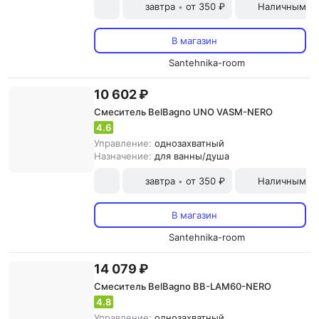
завтра
от 350 ₽
Наличными и
•
В магазин
Santehnika-room
10 602 ₽
Смеситель BelBagno UNO VASM-NERO
4.6
Управление:
однозахватный
Назначение:
для ванны/душа
завтра
от 350 ₽
Наличными и
•
В магазин
Santehnika-room
14 079 ₽
Смеситель BelBagno BB-LAM60-NERO
4.8
Управление:
однозахватный