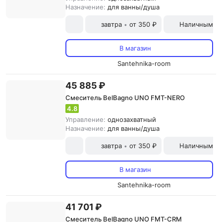
Назначение:
для ванны/душа
завтра
от 350 ₽
Наличными и
•
В магазин
Santehnika-room
45 885 ₽
Смеситель BelBagno UNO FMT-NERO
4.8
Управление:
однозахватный
Назначение:
для ванны/душа
завтра
от 350 ₽
Наличными и
•
В магазин
Santehnika-room
41 701 ₽
Смеситель BelBagno UNO FMT-CRM