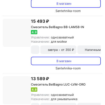
В магазин
Santehnika-room
15 493 ₽
Смеситель BelBagno BB-LAM58-IN
4.9
Управление:
однозахватный
Назначение:
для мойки
завтра
от 350 ₽
Наличными и
•
В магазин
Santehnika-room
13 589 ₽
Смеситель BelBagno LUC-LVM-ORO
4.8
Управление:
однозахватный
Назначение:
для умывальника