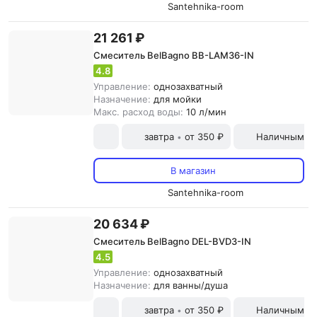
Santehnika-room
21 261 ₽
Смеситель BelBagno BB-LAM36-IN
4.8
Управление:
однозахватный
Назначение:
для мойки
Макс. расход воды:
10 л/мин
завтра
от 350 ₽
Наличными и
•
В магазин
Santehnika-room
20 634 ₽
Смеситель BelBagno DEL-BVD3-IN
4.5
Управление:
однозахватный
Назначение:
для ванны/душа
завтра
от 350 ₽
Наличными и
•