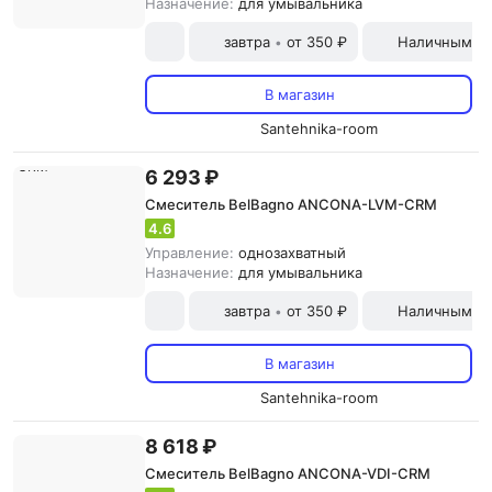
Назначение:
для умывальника
завтра
от 350 ₽
Наличными и
•
В магазин
Santehnika-room
6 293 ₽
Смеситель BelBagno ANCONA-LVM-CRM
4.6
Управление:
однозахватный
Назначение:
для умывальника
завтра
от 350 ₽
Наличными и
•
В магазин
Santehnika-room
8 618 ₽
Смеситель BelBagno ANCONA-VDI-CRM