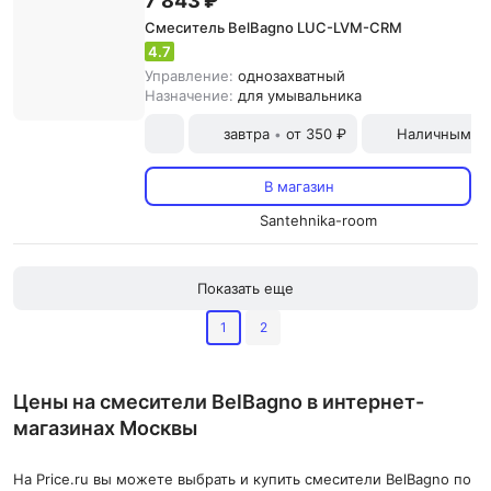
7 843 ₽
Смеситель BelBagno LUC-LVM-CRM
4.7
Управление:
однозахватный
Назначение:
для умывальника
завтра
от 350 ₽
Наличными и
•
В магазин
Santehnika-room
Показать еще
1
2
Цены на смесители BelBagno в интернет-
магазинах Москвы
На Price.ru вы можете выбрать и купить смесители BelBagno по