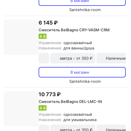
В магазин
Santehnika-room
6 145 ₽
Смеситель BelBagno CRY-VASM-CRM
4.8
Управление:
однозахватный
Назначение:
для ванны/душа
завтра
от 350 ₽
Наличными и
•
В магазин
Santehnika-room
10 773 ₽
Смеситель BelBagno DEL-LMC-IN
4.6
Управление:
однозахватный
Назначение:
для умывальника
завтра
от 350 ₽
Наличными и
•