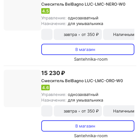
Смеситель BelBagno LUC-LMC-NERO-W0
4.5
Управление:
однозахватный
Назначение:
для умывальника
завтра
от 350 ₽
Наличными и
•
В магазин
Santehnika-room
15 230 ₽
Смеситель BelBagno LUC-LMC-ORO-W0
4.6
Управление:
однозахватный
Назначение:
для умывальника
завтра
от 350 ₽
Наличными и
•
В магазин
Santehnika-room