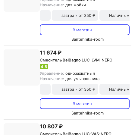
Назначение:
для мойки
завтра
от 350 ₽
Наличными и
•
В магазин
Santehnika-room
11 674 ₽
Смеситель BelBagno LUC-LVM-NERO
4.8
Управление:
однозахватный
Назначение:
для умывальника
завтра
от 350 ₽
Наличными и
•
В магазин
Santehnika-room
10 807 ₽
Смеситель BelBagno LUC-VAS-NERO