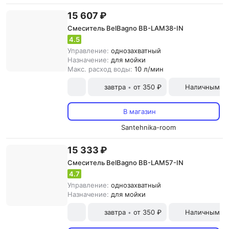
15 607 ₽
Смеситель BelBagno BB-LAM38-IN
4.5
Управление:
однозахватный
Назначение:
для мойки
Макс. расход воды:
10 л/мин
завтра
от 350 ₽
Наличными и
•
В магазин
Santehnika-room
15 333 ₽
Смеситель BelBagno BB-LAM57-IN
4.7
Управление:
однозахватный
Назначение:
для мойки
завтра
от 350 ₽
Наличными и
•