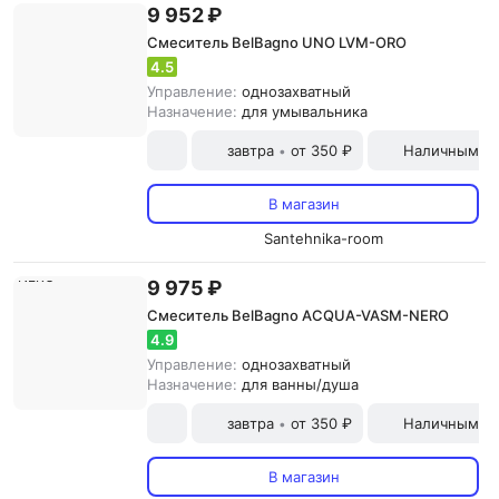
9 952 ₽
Смеситель BelBagno UNO LVM-ORO
4.5
Управление:
однозахватный
Назначение:
для умывальника
завтра
от 350 ₽
Наличными и
•
В магазин
Santehnika-room
9 975 ₽
Смеситель BelBagno ACQUA-VASM-NERO
4.9
Управление:
однозахватный
Назначение:
для ванны/душа
завтра
от 350 ₽
Наличными и
•
В магазин