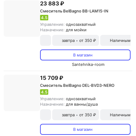
23 883 ₽
Смеситель BelBagno BB-LAM15-IN
4.5
Управление:
однозахватный
Назначение:
для мойки
завтра
от 350 ₽
Наличными и
•
В магазин
Santehnika-room
15 709 ₽
Смеситель BelBagno DEL-BVD3-NERO
4.5
Управление:
однозахватный
Назначение:
для ванны/душа
завтра
от 350 ₽
Наличными и
•
В магазин