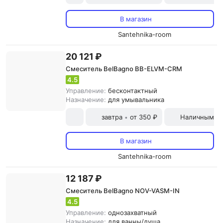
В магазин
Santehnika-room
20 121 ₽
Смеситель BelBagno BB-ELVM-CRM
4.5
Управление:
бесконтактный
Назначение:
для умывальника
завтра
от 350 ₽
Наличными и
•
В магазин
Santehnika-room
12 187 ₽
Смеситель BelBagno NOV-VASM-IN
4.5
Управление:
однозахватный
Назначение:
для ванны/душа