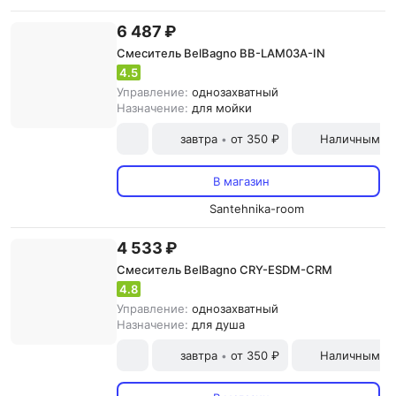
6 487 ₽
Смеситель BelBagno BB-LAM03A-IN
4.5
Управление:
однозахватный
Назначение:
для мойки
завтра
от 350 ₽
Наличными и
•
В магазин
Santehnika-room
4 533 ₽
Смеситель BelBagno CRY-ESDM-CRM
4.8
Управление:
однозахватный
Назначение:
для душа
завтра
от 350 ₽
Наличными и
•