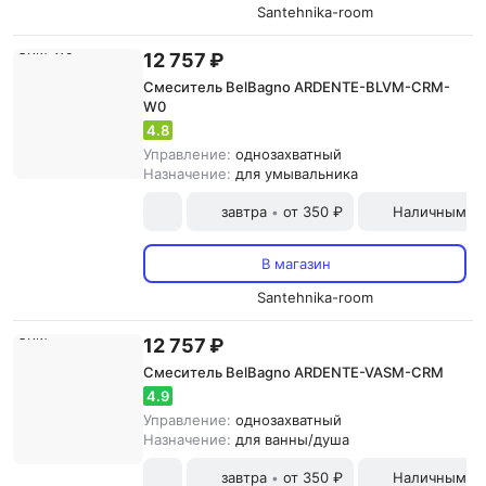
Santehnika-room
12 757 ₽
Смеситель BelBagno ARDENTE-BLVM-CRM-
W0
4.8
Управление:
однозахватный
Назначение:
для умывальника
завтра
от 350 ₽
Наличными и
•
В магазин
Santehnika-room
12 757 ₽
Смеситель BelBagno ARDENTE-VASM-CRM
4.9
Управление:
однозахватный
Назначение:
для ванны/душа
завтра
от 350 ₽
Наличными и
•