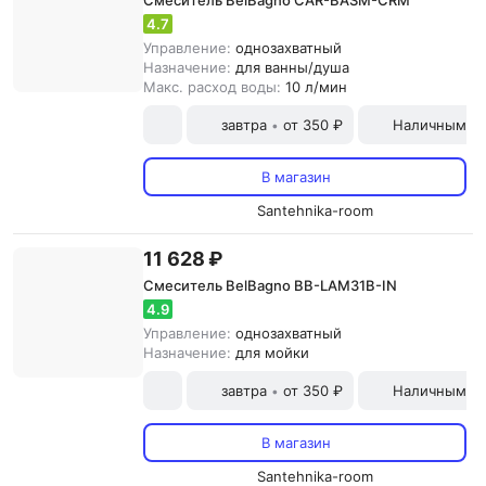
Смеситель BelBagno CAR-BASM-CRM
4.7
Управление:
однозахватный
Назначение:
для ванны/душа
Макс. расход воды:
10 л/мин
завтра
от 350 ₽
Наличными и
•
В магазин
Santehnika-room
11 628 ₽
Смеситель BelBagno BB-LAM31B-IN
4.9
Управление:
однозахватный
Назначение:
для мойки
завтра
от 350 ₽
Наличными и
•
В магазин
Santehnika-room