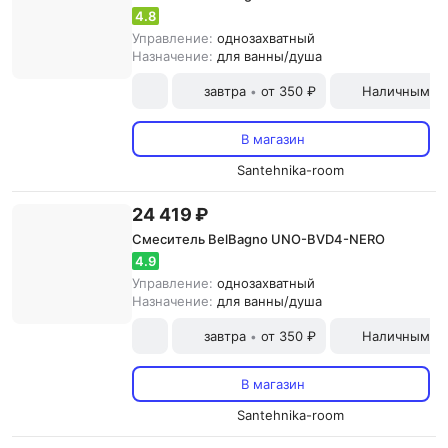
4.8
Управление:
однозахватный
Назначение:
для ванны/душа
завтра
от 350 ₽
Наличными и
•
В магазин
Santehnika-room
24 419 ₽
Смеситель BelBagno UNO-BVD4-NERO
4.9
Управление:
однозахватный
Назначение:
для ванны/душа
завтра
от 350 ₽
Наличными и
•
В магазин
Santehnika-room