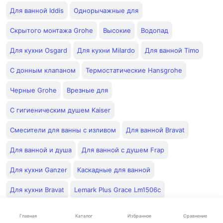
Для ванной Iddis
Однорычажные для
Скрытого монтажа Grohe
Высокие
Водопад
Для кухни Osgard
Для кухни Milardo
Для ванной Timo
С донным клапаном
Термостатические Hansgrohe
Черные Grohe
Врезные для
С гигиеническим душем Kaiser
Смесители для ванны с изливом
Для ванной Bravat
Для ванной и душа
Для ванной с душем Frap
Для кухни Ganzer
Каскадные для ванной
Для кухни Bravat
Lemark Plus Grace Lm1506c
Чёрные картриджи для смесителей
Каталог
Главная
Избранное
Сравнение