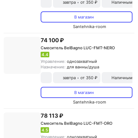
завтра
от 350 ₽
Наличными и
•
В магазин
Santehnika-room
74 100 ₽
Смеситель BelBagno LUC-FMT-NERO
4.4
Управление:
однозахватный
Назначение:
для ванны/душа
завтра
от 350 ₽
Наличными и
•
В магазин
Santehnika-room
78 113 ₽
Смеситель BelBagno LUC-FMT-ORO
4.5
Управление:
однозахватный