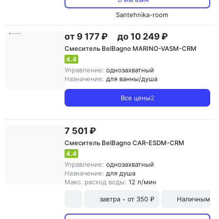
Santehnika-room
от 9 177 ₽
до 10 249 ₽
Смеситель BelBagno MARINO-VASM-CRM
4.4
Управление:
однозахватный
Назначение:
для ванны/душа
Все цены
2
7 501 ₽
Смеситель BelBagno CAR-ESDM-CRM
4.4
Управление:
однозахватный
Назначение:
для душа
Макс. расход воды:
12 л/мин
завтра
от 350 ₽
Наличными и
•