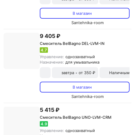
В магазин
Santehnika-room
9 405 ₽
Смеситель BelBagno DEL-LVM-IN
4.7
Управление:
однозахватный
Назначение:
для умывальника
завтра
от 350 ₽
Наличными и
•
В магазин
Santehnika-room
5 415 ₽
Смеситель BelBagno UNO-LVM-CRM
4.9
Управление:
однозахватный