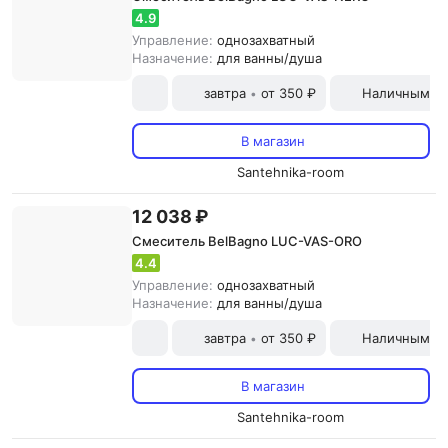
4.9
Управление:
однозахватный
Назначение:
для ванны/душа
завтра
от 350 ₽
Наличными и
•
В магазин
Santehnika-room
12 038 ₽
Смеситель BelBagno LUC-VAS-ORO
4.4
Управление:
однозахватный
Назначение:
для ванны/душа
завтра
от 350 ₽
Наличными и
•
В магазин
Santehnika-room