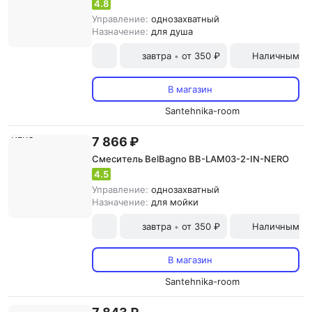
4.8
Управление:
однозахватный
Назначение:
для душа
завтра
от 350 ₽
Наличными и
•
В магазин
Santehnika-room
7 866 ₽
Смеситель BelBagno BB-LAM03-2-IN-NERO
4.5
Управление:
однозахватный
Назначение:
для мойки
завтра
от 350 ₽
Наличными и
•
В магазин
Santehnika-room