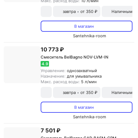
Макс. расход воды:
10 л/мин
завтра
от 350 ₽
Наличными и
•
В магазин
Santehnika-room
10 773 ₽
Смеситель BelBagno NOV-LVM-IN
4.9
Управление:
однозахватный
Назначение:
для умывальника
Макс. расход воды:
5 л/мин
завтра
от 350 ₽
Наличными и
•
В магазин
Santehnika-room
7 501 ₽