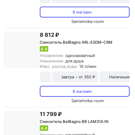
В магазин
Santehnika-room
8 812 ₽
Смеситель BelBagno ARL-ESDM-CRM
4.4
Управление:
однозахватный
Назначение:
для душа
Макс. расход воды:
10 л/мин
завтра
от 350 ₽
Наличными и
•
В магазин
Santehnika-room
11 799 ₽
Смеситель BelBagno BB LAM31A IN
4.4
Управление:
однозахватный