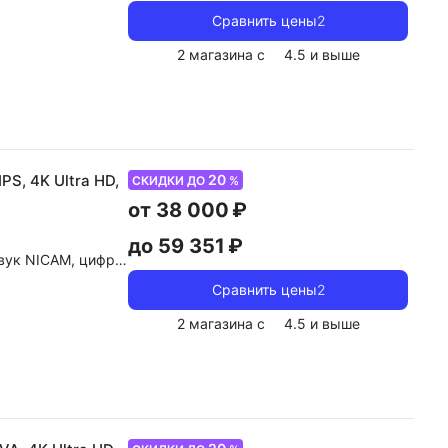
Сравнить цены
2
2 магазина с
4.5
и выше
20
PS, 4K Ultra HD,
СКИДКИ ДО
%
от 38 000 ₽
до 59 351 ₽
ие, dolby Atmos, dolby Digital
Сравнить цены
2
2 магазина с
4.5
и выше