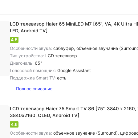
LCD телевизор Haier 65 MiniLED M7 [65", VA, 4K Ultra 
LED, Android TV]
4.5
Особенности звука:
сабвуфер, объемное звучание (Surround), цифровое шумоподавление, dol
Тип устройства:
LCD телевизор
Диагональ:
65"
Голосовой помощник:
Google Assistant
Поддержка Smart TV:
есть
Полное описание
LCD телевизор Haier 75 Smart TV S6 [75", 3840 x 2160, 
3840х2160, QLED, Android TV]
4.6
Особенности звука:
объемное звучание (Surround), цифровое шумоподавление, dolby 