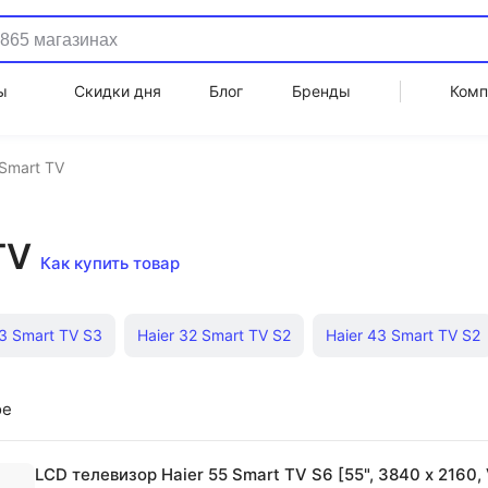
ы
Скидки дня
Блог
Бренды
Комп
 Smart TV
TV
Как купить товар
43 Smart TV S3
Haier 32 Smart TV S2
Haier 43 Smart TV S2
65 Smart TV S1
Haier 43 Smart TV S1
Haier 50 Smart TV S1
ое
65 Smart TV S4
Haier 65 Smart TV S5
Haier 75 Smart TV S1
LCD телевизор Haier 55 Smart TV S6 [55", 3840 x 2160, 