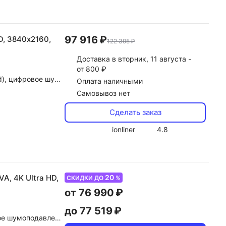
97 916 ₽
HD, 3840х2160,
122 395 ₽
Доставка
в вторник, 11 августа -
от 800 ₽
by Atmos, dolby Digital, DTS
Оплата наличными
Самовывоз нет
Сделать заказ
ionliner
4.8
20
VA, 4K Ultra HD,
СКИДКИ ДО
%
от 76 990 ₽
до 77 519 ₽
Atmos, dolby Digital, DTS