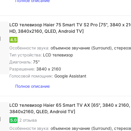
Полное описание
LCD телевизор Haier 75 Smart TV S2 Pro [75", 3840 x 21
HD, 3840х2160, QLED, Android TV]
4.5
Особенности звука:
объемное звучание (Surround), cтереозвук NICAM, цифровое шумоподавление, dolby Atmos, dolby Di
Тип устройства:
LCD телевизор
Диагональ:
75"
Разрешение:
3840 x 2160
Голосовой помощник:
Google Assistant
Полное описание
LCD телевизор Haier 65 Smart TV AX [65", 3840 x 2160, 
3840х2160, QLED, Android TV]
5.0
2 отзыва
Особенности звука:
объемное звучание (Surround), cтереозвук NICAM, цифровое шумоподавлен