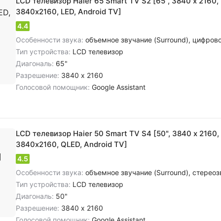
LCD телевизор Haier 65 Smart TV S2 [65", 3840 x 2160, 
3840х2160, LED, Android TV]
4.4
Особенности звука:
объемное звучание (Surround), цифровое шумоподав
Тип устройства:
LCD телевизор
Диагональ:
65"
Разрешение:
3840 x 2160
Голосовой помощник:
Google Assistant
LCD телевизор Haier 50 Smart TV S4 [50", 3840 x 2160, 
3840х2160, QLED, Android TV]
4.5
Особенности звука:
объемное звучание (Surround), cтереозвук NICAM, цифровое шумоподавление, 
Тип устройства:
LCD телевизор
Диагональ:
50"
Разрешение:
3840 x 2160
Голосовой помощник:
Google Assistant