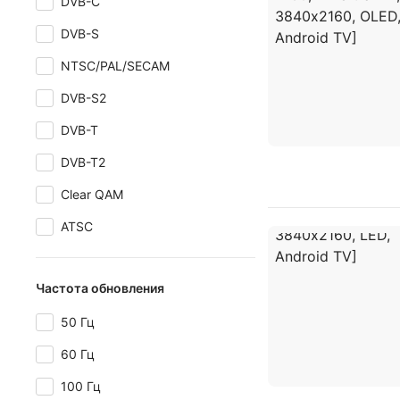
DVB-C
DVB-S
NTSC/PAL/SECAM
DVB-S2
DVB-T
DVB-T2
Clear QAM
ATSC
Частота обновления
50 Гц
60 Гц
100 Гц