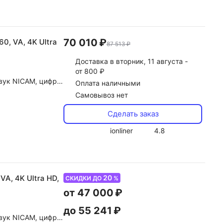
70 010 ₽
60, VA, 4K Ultra
87 513 ₽
Доставка
в вторник, 11 августа -
от 800 ₽
gital, DTS, автоконтроль громкости (AVL)
Оплата наличными
Самовывоз нет
Сделать заказ
ionliner
4.8
20
VA, 4K Ultra HD,
СКИДКИ ДО
%
от 47 000 ₽
до 55 241 ₽
ие, dolby Atmos, dolby Digital