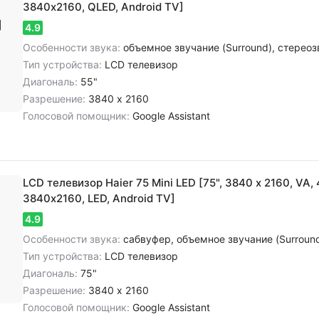
3840х2160, QLED, Android TV]
4.9
Особенности звука:
объемное звучание (Surround), cтереозвук NICAM, цифровое шумоподавление, 
Тип устройства:
LCD телевизор
Диагональ:
55"
Разрешение:
3840 x 2160
Голосовой помощник:
Google Assistant
LCD телевизор Haier 75 Mini LED [75", 3840 x 2160, VA, 
3840х2160, LED, Android TV]
4.9
Особенности звука:
сабвуфер, объемное звучание (Surround), cтереозвук NICAM, цифровое шумоподавлени
Тип устройства:
LCD телевизор
Диагональ:
75"
Разрешение:
3840 x 2160
Голосовой помощник:
Google Assistant