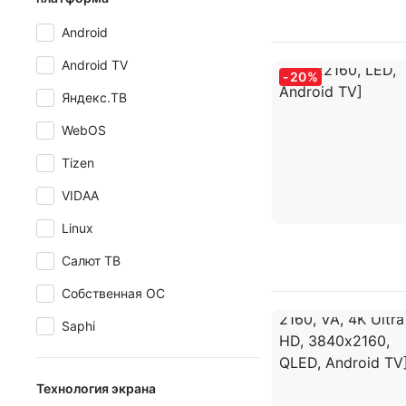
Android
Android TV
-
20
%
Яндекс.ТВ
WebOS
Tizen
VIDAA
Linux
Салют ТВ
Собственная ОС
Saphi
Технология экрана