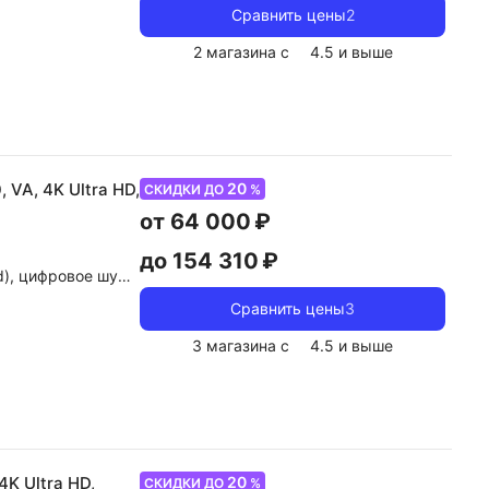
Сравнить цены
2
2 магазина с
4.5
и выше
20
 VA, 4K Ultra HD,
СКИДКИ ДО
%
от 64 000 ₽
до 154 310 ₽
by Atmos, dolby Digital, DTS
Сравнить цены
3
3 магазина с
4.5
и выше
20
4K Ultra HD,
СКИДКИ ДО
%