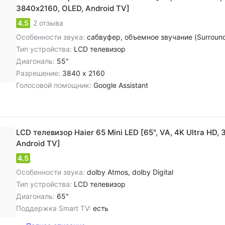
3840х2160, OLED, Android TV]
4.5
2 отзыва
Особенности звука:
сабвуфер, объемное звучание (Surround), cтереозвук NICAM, цифровое шумоподавлени
Тип устройства:
LCD телевизор
Диагональ:
55"
Разрешение:
3840 x 2160
Голосовой помощник:
Google Assistant
LCD телевизор Haier 65 Mini LED [65", VA, 4K Ultra HD,
Android TV]
4.5
Особенности звука:
dolby Atmos, dolby Digital
Тип устройства:
LCD телевизор
Диагональ:
65"
Поддержка Smart TV:
есть