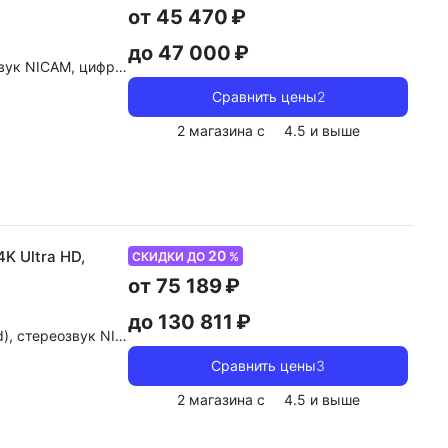
от 45 470 ₽
до 47 000 ₽
dolby Atmos, dolby Digital, DTS
Сравнить цены
2
2 магазина с
4.5
и выше
20
4K Ultra HD,
СКИДКИ ДО
%
от 75 189 ₽
до 130 811 ₽
е, dolby Atmos, dolby Digital, DTS
Сравнить цены
3
2 магазина с
4.5
и выше