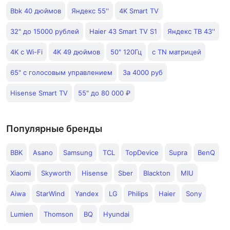
Bbk 40 дюймов
Яндекс 55''
4K Smart TV
32" до 15000 рублей
Haier 43 Smart TV S1
Яндекс ТВ 43''
4K с Wi-Fi
4K 49 дюймов
50" 120Гц
с TN матрицей
65" с голосовым управлением
За 4000 руб
Hisense Smart TV
55" до 80 000 ₽
Популярные бренды
BBK
Asano
Samsung
TCL
TopDevice
Supra
BenQ
Xiaomi
Skyworth
Hisense
Sber
Blackton
MIU
Aiwa
StarWind
Yandex
LG
Philips
Haier
Sony
Lumien
Thomson
BQ
Hyundai