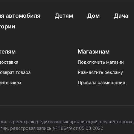
цы-трансформеры
Стремянка 1,5 м
Стремянки с 8 ступ
ней Hailo
Чердачная 70 120
Стремянки с 9 ступенями
я автомобиля
Детям
Дом
Дача
гории
 Corda
Двухсекционная алюминиевая
Стремянки с 11 с
 4 ступени
Ступень для алюминиевой лестницы
Приста
телям
Магазинам
Стремянка 80см
доставка
Подключить магазин
озврат товара
Разместить рекламу
ить заказ
Правила размещения
одит в реестр аккредитованных организаций, осуществляющ
ий, реестровая запись № 18649 от 05.03.2022