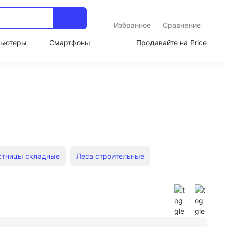
Избранное
Сравнение
ьютеры
Смартфоны
Продавайте на Price
стницы складные
Леса строительные
2 ступени стремянка
4 ступени стремянка
ческие стремянки
Трехсекционные лестницы