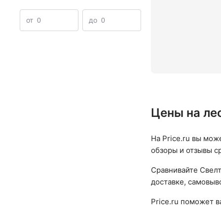
Лестницы и стремянки
от
до
Цены на ле
На Price.ru вы мож
обзоры и отзывы с
Сравнивайте Свелт
доставке, самовыво
Price.ru поможет 