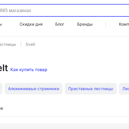
ы
Скидки дня
Блог
Бренды
Комп
естницы
Svelt
lt
Как купить товар
Алюминиевые стремянки
Приставные лестницы
Ле
люминиевые
3 ступени стремянка
7 ступеней стремянка
ое
Лестницы стальные
Деревянные стремянки
Телескопи