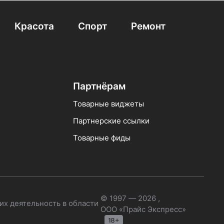
енями
3х3 лестницы-трансформеры
4 ступеней
Трансформер с 6 ступенями
Красота
Спорт
Ремонт
тупенями
Универсальные лестницы
вная 10 ступеней
Стремянки алюминиевые Hailo
Партнёрам
Товарные виджеты
Партнерские ссылки
Товарные фиды
© 1997 — 2026 ,
их деятельность в области
ООО «Прайс Экспресс»