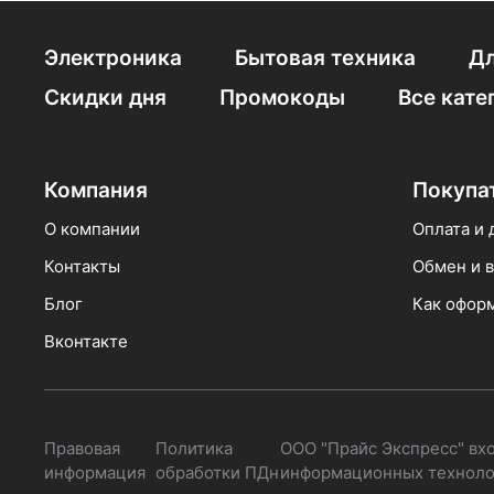
4 ступени лестни
Стремянки 5 ступе
Электроника
Бытовая техника
Дл
Скидки дня
Промокоды
Все кате
Стремянка Krause
Стремянка алюмет
Компания
Покупа
Алюминиевая 6 м
О компании
Оплата и 
Контакты
Обмен и в
Блог
Как оформ
Вконтакте
Правовая
Политика
ООО "Прайс Экспресс" вх
информация
обработки ПДн
информационных технолог