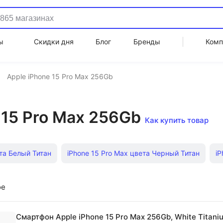
ы
Скидки дня
Блог
Бренды
Комп
Apple iPhone 15 Pro Max 256Gb
15 Pro Max 256Gb
Как купить товар
ета Белый Титан
iPhone 15 Pro Max цвета Черный Титан
iP
 Pro Max 1Tb
Смартфон iPhone XS
Samsung Galaxy A06
ое
нопочный телефон с whatsapp
Apple iPhone 15 256Gb
IPh
Смартфон Apple iPhone 15 Pro Max 256Gb, White Titani