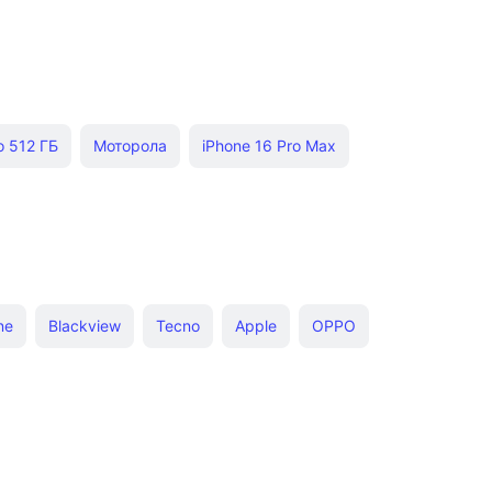
o 512 ГБ
Моторола
iPhone 16 Pro Max
2 Pro
iPhone 16 Plus
iPhone 16 Plus 256 ГБ
Защищенные
iPhone 16 Plus 128 ГБ
y S26+ 512 ГБ
OPPO A5 Pro
Xiaomi 17 Pro
ne
Blackview
Tecno
Apple
OPPO
тфоны 4 Гб ОЗУ
realme 16
Samsung Galaxy A52
ung
Cubot
OnePlus
i Note 15 Pro
Honor 400 Pro 12 Гб
оны в СПб
Oppo 8/128