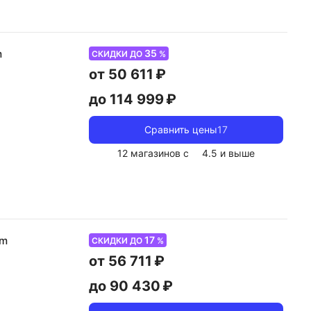
35
m
СКИДКИ ДО
%
от 50 611 ₽
до 114 999 ₽
Сравнить цены
17
12 магазинов с
4.5
и выше
17
um
СКИДКИ ДО
%
от 56 711 ₽
до 90 430 ₽