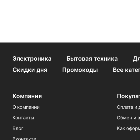
фронтальная вспышка
съемка основной камеры 4K
макрообъектив
объектив-микроскоп
камера ночного видения
тепловизор
Электроника
Бытовая техника
Дл
оптическая стабилизация
Скидки дня
Промокоды
Все кате
основной камеры
Компания
Покупа
О компании
Оплата и 
Контакты
Обмен и в
Блог
Как оформ
Вконтакте