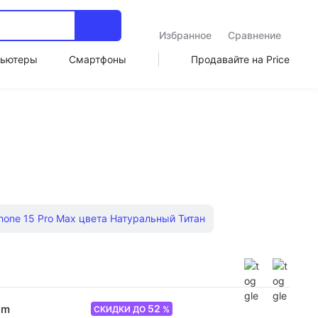
Избранное
Сравнение
ьютеры
Смартфоны
Продавайте на Price
hone 15 Pro Max цвета Натуральный Титан
Смартфоны Samsung
iPhone 16 128 ГБ
one 14 plus
Apple iPhone 15 Pro 256Gb
Iphone se
52
um
СКИДКИ ДО
%