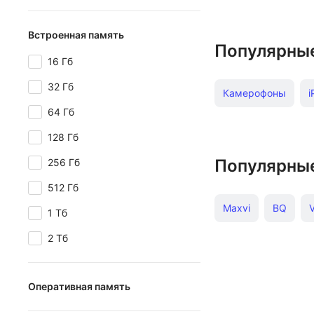
Встроенная память
Популярны
16 Гб
32 Гб
Камерофоны
i
64 Гб
iPhone 16 Pro 256 
128 Гб
IPhone 15
IPho
Популярны
256 Гб
512 Гб
Apple iPhone XS 5
Maxvi
BQ
V
1 Тб
Apple iPhone 15 Pr
2 Тб
Philips
Huawei
IPhone 16 Pink
Оперативная память
Samsung Galaxy M3
1 Гб