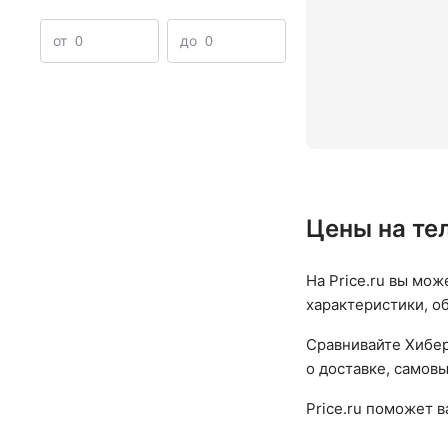
от
до
Цены на те
На Price.ru вы мож
характеристики, о
Сравнивайте Хибер
о доставке, самовы
Price.ru поможет 