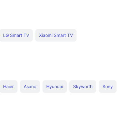
LG Smart TV
Xiaomi Smart TV
ажа
LG 49 дюймов
Недорогие 32"
24 дюйма
OLED
Samsung Full HD
На Tizen
50К руб
BBK LED
Sony XR
До 40000 рублей
Haier
Asano
Hyundai
Skyworth
Sony
5 дюймов
Sony 4к 43 дюймов
с разъемом VGA
ng 4k 50-55"
Hisense 65E7NQ
Skyworth 55"
ier 43 Smart TV S3
Hisense 65E7KQ