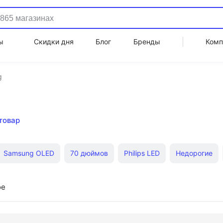
ы
Скидки дня
Блог
Бренды
Комп
g
товар
Samsung OLED
70 дюймов
Philips LED
Недорогие
LED
LG OLED 55"
Xiaomi 65"
55 дюймов
Phili
ое