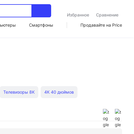
Избранное
Сравнение
ьютеры
Смартфоны
Продавайте на Price
Телевизоры 8K
4К 40 дюймов
ps 55 дюймов
LG 50"
Sony 4К
LG OLED