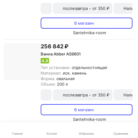
послезавтра
от 350 ₽
Наличн
•
В магазин
Santehnika-room
256 842 ₽
Ванна Abber AS9601
4.8
Тип установки:
отдельностоящая
Материал:
иск. камень
Форма:
овальная
Объем:
200 л
послезавтра
от 350 ₽
Наличн
•
В магазин
Santehnika-room
350 094 ₽
Каталог
Главная
Избранное
Сравнение