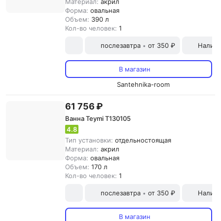
Материал:
акрил
Форма:
овальная
Объем:
390 л
Кол-во человек:
1
послезавтра
от 350 ₽
Наличн
•
В магазин
Santehnika-room
61 756 ₽
Ванна Teymi T130105
4.8
Тип установки:
отдельностоящая
Материал:
акрил
Форма:
овальная
Объем:
170 л
Кол-во человек:
1
послезавтра
от 350 ₽
Наличн
•
В магазин