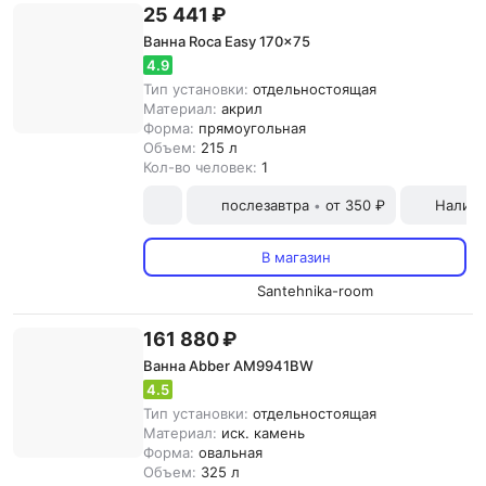
25 441 ₽
Ванна Roca Easy 170x75
4.9
Тип установки:
отдельностоящая
Материал:
акрил
Форма:
прямоугольная
Объем:
215 л
Кол-во человек:
1
послезавтра
от 350 ₽
Наличн
•
В магазин
Santehnika-room
161 880 ₽
Ванна Abber AM9941BW
4.5
Тип установки:
отдельностоящая
Материал:
иск. камень
Форма:
овальная
Объем:
325 л