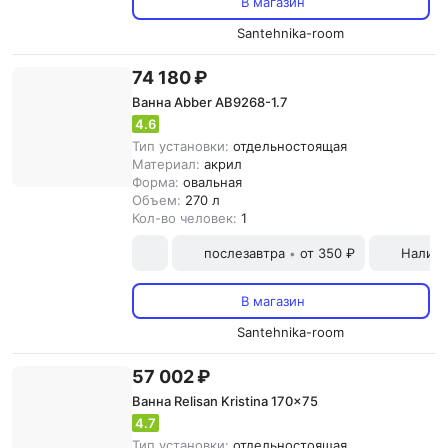
В магазин
Santehnika-room
74 180 ₽
Ванна Abber AB9268-1.7
4.6
Тип установки:
отдельностоящая
Материал:
акрил
Форма:
овальная
Объем:
270 л
Кол-во человек:
1
послезавтра
от 350 ₽
Наличн
•
В магазин
Santehnika-room
57 002 ₽
Ванна Relisan Kristina 170x75
4.7
Тип установки:
отдельностоящая