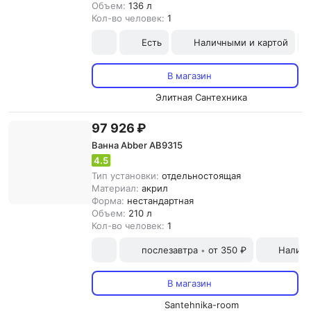
Объем:
136 л
Кол-во человек:
1
Есть
Наличными и картой
В магазин
Элитная Сантехника
97 926 ₽
Ванна Abber AB9315
4.5
Тип установки:
отдельностоящая
Материал:
акрил
Форма:
нестандартная
Объем:
210 л
Кол-во человек:
1
послезавтра
от 350 ₽
Наличн
•
В магазин
Santehnika-room