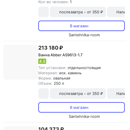
Кол-во человек:
1
послезавтра
от 350 ₽
Наличн
•
В магазин
Santehnika-room
213 180 ₽
Ванна Abber AS9613-1.7
4.5
Тип установки:
отдельностоящая
Материал:
иск. камень
Форма:
овальная
Объем:
250 л
послезавтра
от 350 ₽
Наличн
•
В магазин
Santehnika-room
104 373 ₽