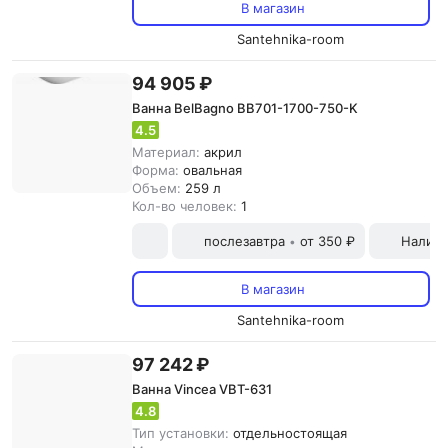
В магазин
Santehnika-room
94 905 ₽
Ванна BelBagno BB701-1700-750-K
4.5
Материал:
акрил
Форма:
овальная
Объем:
259 л
Кол-во человек:
1
послезавтра
от 350 ₽
Наличн
•
В магазин
Santehnika-room
97 242 ₽
Ванна Vincea VBT-631
4.8
Тип установки:
отдельностоящая