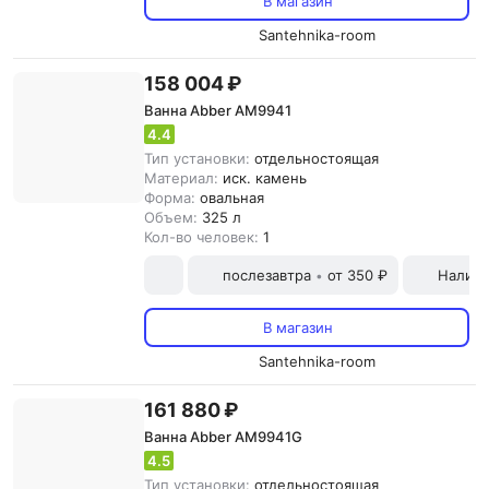
В магазин
Santehnika-room
158 004 ₽
Ванна Abber AM9941
4.4
Тип установки:
отдельностоящая
Материал:
иск. камень
Форма:
овальная
Объем:
325 л
Кол-во человек:
1
послезавтра
от 350 ₽
Наличн
•
В магазин
Santehnika-room
161 880 ₽
Ванна Abber AM9941G
4.5
Тип установки:
отдельностоящая