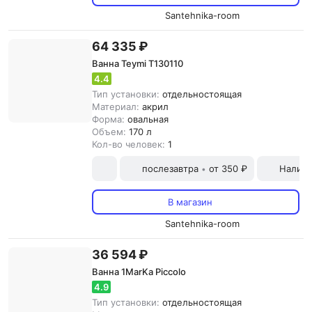
Santehnika-room
64 335 ₽
Ванна Teymi T130110
4.4
Тип установки:
отдельностоящая
Материал:
акрил
Форма:
овальная
Объем:
170 л
Кол-во человек:
1
послезавтра
от 350 ₽
Наличн
•
В магазин
Santehnika-room
36 594 ₽
Ванна 1MarKa Piccolo
4.9
Тип установки:
отдельностоящая