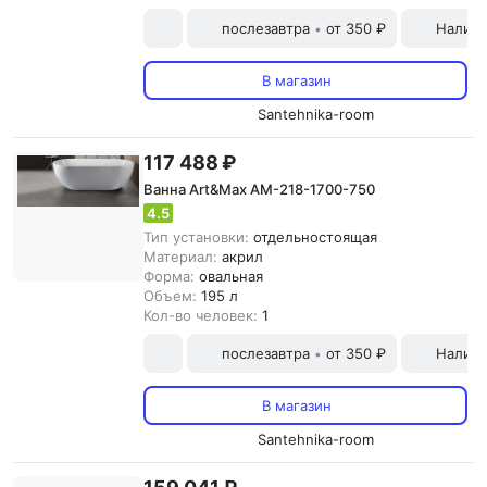
послезавтра
от 350 ₽
Наличн
•
В магазин
Santehnika-room
117 488 ₽
Ванна Art&Max AM-218-1700-750
4.5
Тип установки:
отдельностоящая
Материал:
акрил
Форма:
овальная
Объем:
195 л
Кол-во человек:
1
послезавтра
от 350 ₽
Наличн
•
В магазин
Santehnika-room