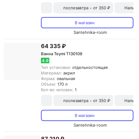
послезавтра
от 350 ₽
Наличн
•
В магазин
Santehnika-room
64 335 ₽
Ванна Teymi T130109
4.9
Тип установки:
отдельностоящая
Материал:
акрил
Форма:
овальная
Объем:
170 л
Кол-во человек:
1
послезавтра
от 350 ₽
Наличн
•
В магазин
Santehnika-room
87 210 ₽