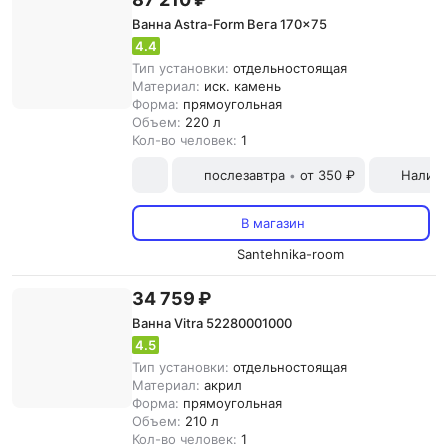
Ванна Astra-Form Вега 170x75
4.4
Тип установки:
отдельностоящая
Материал:
иск. камень
Форма:
прямоугольная
Объем:
220 л
Кол-во человек:
1
послезавтра
от 350 ₽
Наличн
•
В магазин
Santehnika-room
34 759 ₽
Ванна Vitra 52280001000
4.5
Тип установки:
отдельностоящая
Материал:
акрил
Форма:
прямоугольная
Объем:
210 л
Кол-во человек:
1