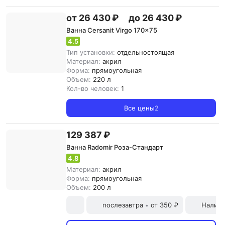
от 26 430 ₽
до 26 430 ₽
Ванна Cersanit Virgo 170x75
4.5
Тип установки:
отдельностоящая
Материал:
акрил
Форма:
прямоугольная
Объем:
220 л
Кол-во человек:
1
Все цены
2
129 387 ₽
Ванна Radomir Роза-Стандарт
4.8
Материал:
акрил
Форма:
прямоугольная
Объем:
200 л
послезавтра
от 350 ₽
Наличн
•