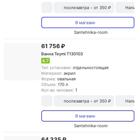
послезавтра
от 350 ₽
Наличн
•
В магазин
Santehnika-room
61 756 ₽
Ванна Teymi T130103
4.7
Тип установки:
отдельностоящая
Материал:
акрил
Форма:
овальная
Объем:
170 л
Кол-во человек:
1
послезавтра
от 350 ₽
Наличн
•
В магазин
Santehnika-room
64 335 ₽