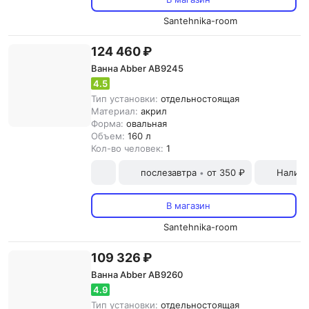
Santehnika-room
124 460 ₽
Ванна Abber AB9245
4.5
Тип установки:
отдельностоящая
Материал:
акрил
Форма:
овальная
Объем:
160 л
Кол-во человек:
1
послезавтра
от 350 ₽
Наличн
•
В магазин
Santehnika-room
109 326 ₽
Ванна Abber AB9260
4.9
Тип установки:
отдельностоящая