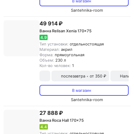
В магазин
Santehnika-room
49 914 ₽
Ванна Relisan Xenia 170x75
4.9
Тип установки:
отдельностоящая
Материал:
акрил
Форма:
прямоугольная
Объем:
230 л
Кол-во человек:
1
послезавтра
от 350 ₽
Наличн
•
В магазин
Santehnika-room
27 888 ₽
Ванна Roca Hall 170x75
4.4
Тип установки:
отдельностоящая