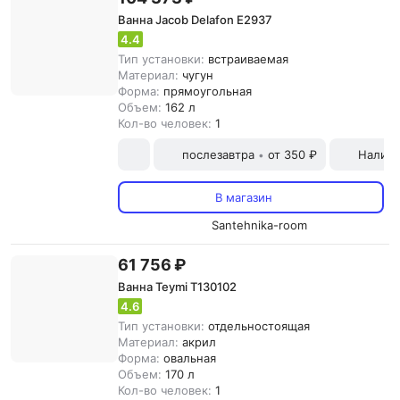
Ванна Jacob Delafon E2937
4.4
Тип установки:
встраиваемая
Материал:
чугун
Форма:
прямоугольная
Объем:
162 л
Кол-во человек:
1
послезавтра
от 350 ₽
Наличн
•
В магазин
Santehnika-room
61 756 ₽
Ванна Teymi T130102
4.6
Тип установки:
отдельностоящая
Материал:
акрил
Форма:
овальная
Объем:
170 л
Кол-во человек:
1