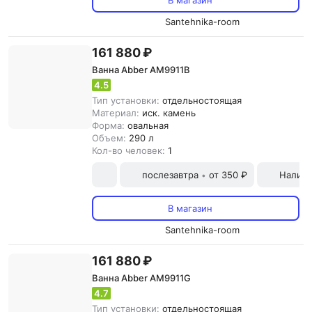
В магазин
Santehnika-room
161 880 ₽
Ванна Abber AM9911B
4.5
Тип установки:
отдельностоящая
Материал:
иск. камень
Форма:
овальная
Объем:
290 л
Кол-во человек:
1
послезавтра
от 350 ₽
Наличн
•
В магазин
Santehnika-room
161 880 ₽
Ванна Abber AM9911G
4.7
Тип установки:
отдельностоящая