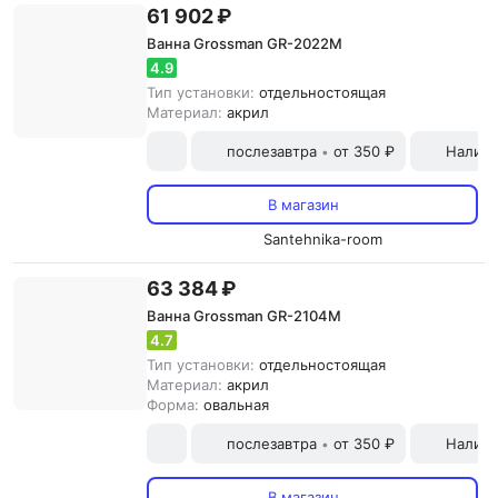
61 902 ₽
Ванна Grossman GR-2022M
4.9
Тип установки:
отдельностоящая
Материал:
акрил
послезавтра
от 350 ₽
Наличн
•
В магазин
Santehnika-room
63 384 ₽
Ванна Grossman GR-2104M
4.7
Тип установки:
отдельностоящая
Материал:
акрил
Форма:
овальная
послезавтра
от 350 ₽
Наличн
•
В магазин