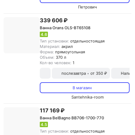
Петрович
339 606 ₽
Ванна Orans OLS-BT65108
4.6
Тип установки:
отдельностоящая
Материал:
акрил
Форма:
прямоугольная
Объем:
370 л
Кол-во человек:
1
послезавтра
от 350 ₽
Наличн
•
В магазин
Santehnika-room
117 169 ₽
Ванна BelBagno BB706-1700-770
4.5
Тип установки:
отдельностоящая