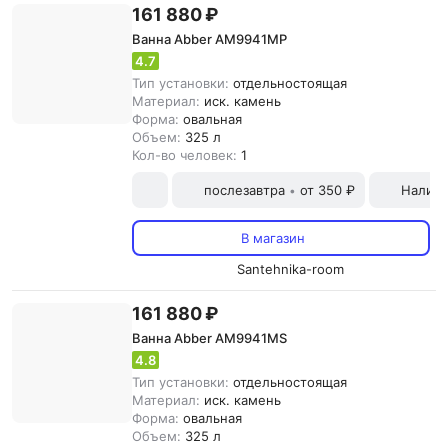
161 880 ₽
Ванна Abber AM9941MP
4.7
Тип установки:
отдельностоящая
Материал:
иск. камень
Форма:
овальная
Объем:
325 л
Кол-во человек:
1
послезавтра
от 350 ₽
Наличн
•
В магазин
Santehnika-room
161 880 ₽
Ванна Abber AM9941MS
4.8
Тип установки:
отдельностоящая
Материал:
иск. камень
Форма:
овальная
Объем:
325 л