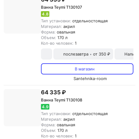
Ванна Teymi T130107
4.8
Тип установки:
отдельностоящая
Материал:
акрил
Форма:
овальная
Объем:
170 л
Кол-во человек:
1
послезавтра
от 350 ₽
Наличн
•
В магазин
Santehnika-room
64 335 ₽
Ванна Teymi T130108
4.9
Тип установки:
отдельностоящая
Материал:
акрил
Форма:
овальная
Объем:
170 л
Кол-во человек:
1