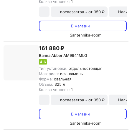
Кол-во человек:
1
послезавтра
от 350 ₽
Наличн
•
В магазин
Santehnika-room
161 880 ₽
Ванна Abber AM9941MLG
4.6
Тип установки:
отдельностоящая
Материал:
иск. камень
Форма:
овальная
Объем:
325 л
Кол-во человек:
1
послезавтра
от 350 ₽
Наличн
•
В магазин
Santehnika-room