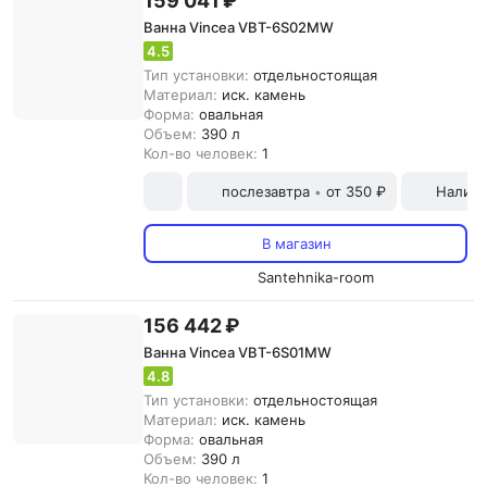
159 041 ₽
Ванна Vincea VBT-6S02MW
4.5
Тип установки:
отдельностоящая
Материал:
иск. камень
Форма:
овальная
Объем:
390 л
Кол-во человек:
1
послезавтра
от 350 ₽
Наличн
•
В магазин
Santehnika-room
156 442 ₽
Ванна Vincea VBT-6S01MW
4.8
Тип установки:
отдельностоящая
Материал:
иск. камень
Форма:
овальная
Объем:
390 л
Кол-во человек:
1