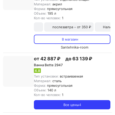
Материал:
акрил
Форма:
прямоугольная
Объем:
195 л
Кол-во человек:
1
послезавтра
от 350 ₽
Наличн
•
В магазин
Santehnika-room
от 42 887 ₽
до 63 139 ₽
Ванна Bette 2947
4.8
Тип установки:
встраиваемая
Материал:
сталь
Форма:
прямоугольная
Объем:
140 л
Кол-во человек:
1
Все цены
4