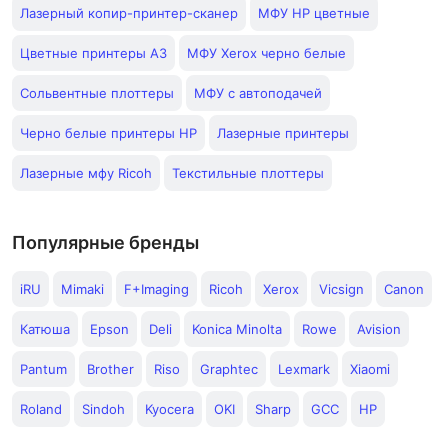
Лазерный копир-принтер-сканер
МФУ HP цветные
Цветные принтеры А3
МФУ Xerox черно белые
Сольвентные плоттеры
МФУ с автоподачей
Черно белые принтеры HP
Лазерные принтеры
Лазерные мфу Ricoh
Текстильные плоттеры
Популярные бренды
iRU
Mimaki
F+Imaging
Ricoh
Xerox
Vicsign
Canon
Катюша
Epson
Deli
Konica Minolta
Rowe
Avision
Pantum
Brother
Riso
Graphtec
Lexmark
Xiaomi
Roland
Sindoh
Kyocera
OKI
Sharp
GCC
HP