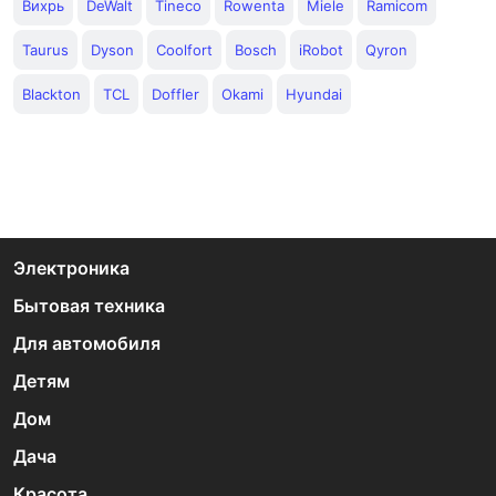
Вихрь
DeWalt
Tineco
Rowenta
Miele
Ramicom
Taurus
Dyson
Coolfort
Bosch
iRobot
Qyron
Blackton
TCL
Doffler
Okami
Hyundai
Электроника
Бытовая техника
Для автомобиля
Детям
Дом
Дача
Красота