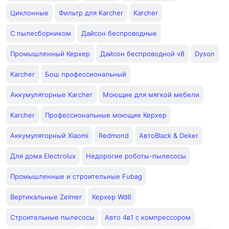
Циклонные
Фильтр для Karcher
Karcher
С пылесборником
Дайсон беспроводные
Промышленный Керхер
Дайсон беспроводной v8
Dyson
Karcher
Бош профессиональный
Аккумуляторные Karcher
Моющие для мягкой мебели
Karcher
Профессиональные моющие Керхер
Аккумуляторный Xiaomi
Redmond
АвтоBlack & Deker
Для дома Electrolux
Недорогие роботы-пылесосы
Промышленные и строительные Fubag
Вертикальные Zelmer
Керхер Wd6
Строительные пылесосы
Авто 4в1 с компрессором