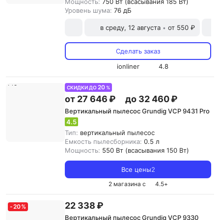
Мощность:
750 Вт (всасывания 185 Вт)
Уровень шума:
76 дБ
в среду, 12 августа
от 550 ₽
•
Сделать заказ
ionliner
4.8
20
СКИДКИ ДО
%
от 27 646 ₽
до 32 460 ₽
Вертикальный пылесос Grundig VCP 9431 Pro
4.5
Тип:
вертикальный пылесос
Емкость пылесборника:
0.5 л
Мощность:
550 Вт (всасывания 150 Вт)
Все цены
2
2 магазина с
4.5
+
22 338 ₽
-
20
%
Вертикальный пылесос Grundig VCP 9330