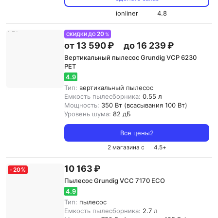
ionliner
4.8
20
СКИДКИ ДО
%
от 13 590 ₽
до 16 239 ₽
Вертикальный пылесос Grundig VCP 6230
PET
4.9
Тип:
вертикальный пылесос
Емкость пылесборника:
0.55 л
Мощность:
350 Вт (всасывания 100 Вт)
Уровень шума:
82 дБ
Все цены
2
2 магазина с
4.5
+
10 163 ₽
-
20
%
Пылесос Grundig VCC 7170 ECO
4.9
Тип:
пылесос
Емкость пылесборника:
2.7 л