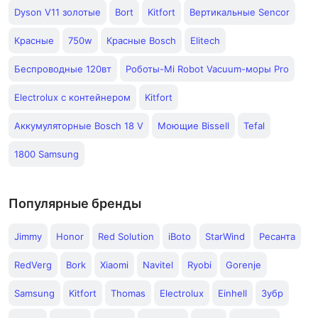
Dyson V11 золотые
Bort
Kitfort
Вертикальные Sencor
Красные
750w
Красные Bosch
Elitech
Беспроводные 120вт
Роботы-Mi Robot Vacuum-моры Pro
Electrolux с контейнером
Kitfort
Аккумуляторные Bosch 18 V
Моющие Bissell
Tefal
1800 Samsung
Популярные бренды
Jimmy
Honor
Red Solution
iBoto
StarWind
Ресанта
RedVerg
Bork
Xiaomi
Navitel
Ryobi
Gorenje
Samsung
Kitfort
Thomas
Electrolux
Einhell
Зубр